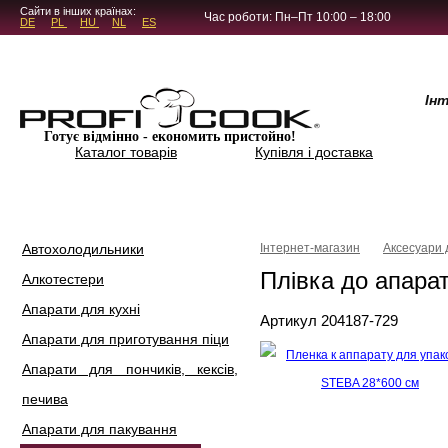
Сайти в інших країнах:
Час роботи: Пн–Пт 10:00 – 18:00
DE
PL
HU
NL
ES
* Цвет или оттенок изделия на фотографии может отличаться от реального. Х
Ін
Готує відмінно - економить пристойно!
Каталог товарів
Купівля і доставка
Автохолодильники
Інтернет-магазин
Аксесуари 
Плівка до апара
Алкотестери
Апарати для кухні
Артикул 204187-729
Апарати для приготування піци
Апарати для пончиків, кексів,
печива
Апарати для пакування