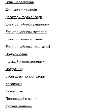
Грілки електричні
Для гарячих напоїв
Дозатори гарячої води
Електрочайники заварники
Електрочайники металеві
Електрочайники скляні
Електрочайники пластикові
Подрібнювачі
Індукційні електроплити
Йогуртниці
Зубні щітки та іррігатори
Кавоварки
Кавомолки
Планетарні міксери
Кухонні машини