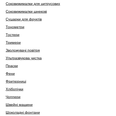
Соковижималки для цитрусових
Соковижималки шнекові
Сушарки для фруктів
Тонометри
Тостери
Тримери
Зволожувачі повітря
Ультразвукова чистка
Праски
Фени
Фритюрниці
Хлібопічки
Чоппери
Швейні машини
Шоколадні фонтани