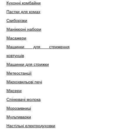
Кухонні комбайни
Пастки для комах
Скиборізки
Манікюрні набори
Масажери
Машинки для стриження
ковтунців
Машинки для стрижки
Метеостанції
Мікрохвильові печі
Міксери
Спінювачі молока
Морозивниці
Мультиварки
Настільні електродуховки