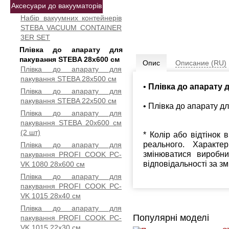
Аксесуари до вакууматорів
Набір вакуумних контейнерів
STEBA VACUUM CONTAINER
3ER SET
Плівка до апарату для
пакування STEBA 28x600 см
Опис
Описание (RU)
Плівка до апарату для
пакування STEBA 28x500 см
•
Плівка до апарату 
Плівка до апарату для
пакування STEBA 22x500 см
• Плівка до апарату д
Плівка до апарату для
пакування STEBA 20x600 см
(2 шт)
* Колір або відтінок 
реального. Характе
Плівка до апарату для
змінюватися виробн
пакування PROFI COOK PC-
відповідальності за з
VK 1080 28x600 см
Плівка до апарату для
пакування PROFI COOK PC-
VK 1015 28х40 см
Плівка до апарату для
Популярні моделі
пакування PROFI COOK PC-
VK 1015 22х30 см