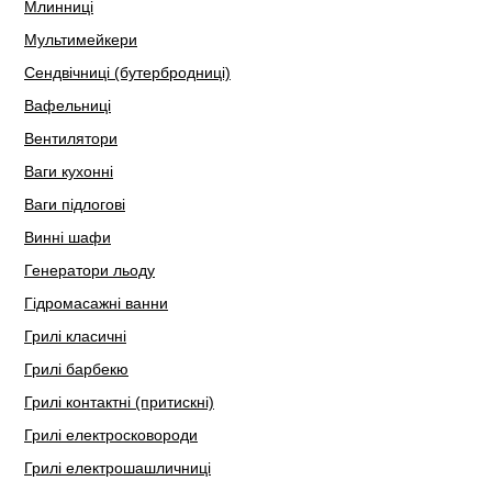
Млинниці
Мультимейкери
Сендвічниці (бутербродниці)
Вафельниці
Вентилятори
Ваги кухонні
Ваги підлогові
Винні шафи
Генератори льоду
Гідромасажні ванни
Грилі класичні
Грилі барбекю
Грилі контактні (притискні)
Грилі електросковороди
Грилі електрошашличниці