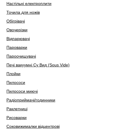
Настільні електроплити
Точила для ножів
Обігрівачі
Овочерізки
Відпарювачі
Пароварки
Пароочищувачі
Печі вакуумні Су Вид (Sous Vide)
Плойки
Пилососи
Пилососи миючі
Радіоприймачі/годинники
Раклетниці
Рисоварки
Соковижималки відцентрові