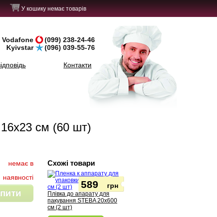
У кошику немає товарів
Vodafone
(099) 238-24-46
Kyivstar
(096) 039-55-76
ідповідь
Контакти
16x23 см (60 шт)
Схожі товари
немає в
наявності
589
грн
пити
Плівка до апарату для
пакування STEBA 20x600
см (2 шт)