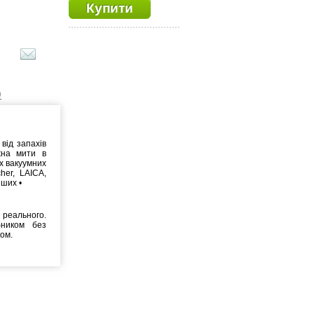
Купити
)
 від запахів
жна мити в
х вакуумних
her, LAICA,
нших •
реального.
бником без
ком.