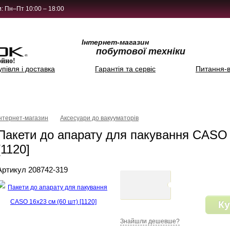
: Пн–Пт 10:00 – 18:00
Інтернет-магазин
побутової техніки
ойно!
упівля і доставка
Гарантія та сервіс
Питання-в
Інтернет-магазин
Аксесуари до вакууматорів
Пакети до апарату для пакування CASO 
[1120]
Артикул 208742-319
Ку
Знайшли дешевше?