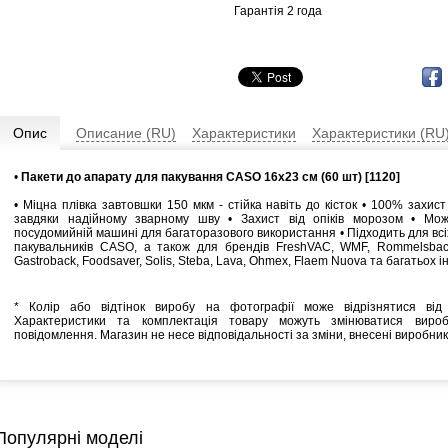
Гарантія 2 года
Опис
Описание (RU)
Характеристики
Характеристики (RU
•
Пакети до апарату для пакування CASO 16x23 см (60 шт) [1120]
• Міцна плівка завтовшки 150 мкм - стійка навіть до кісток • 100% захист
завдяки надійному зварному шву • Захист від опіків морозом • Мо
посудомийній машині для багаторазового використання • Підходить для всі
пакувальників CASO, а також для брендів FreshVAC, WMF, Rommelsbac
Gastroback, Foodsaver, Solis, Steba, Lava, Ohmex, Flaem Nuova та багатьох і
* Колір або відтінок виробу на фотографії може відрізнятися від 
Характеристики та комплектація товару можуть змінюватися виро
повідомлення. Магазин не несе відповідальності за зміни, внесені виробни
Популярні моделі