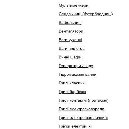
Мультимейкери
Сендвічниці (бутербродниці)
Вафельниці
Вентилятори
Ваги кухонні
Ваги підлогові
Винні шафи
Генератори льоду
Гідромасажні ванни
Грилі класичні
Грилі барбекю
Грилі контактні (притискні)
Грилі електросковороди
Грилі електрошашличниці
Грілки електричні