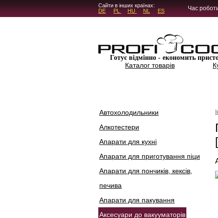
5.4.45
Сайти в інших країнах:
Час роботи
DE
PL
HU
NL
ES
Готує відмінно - економить прист
Каталог товарів
К
Автохолодильники
Алкотестери
Апарати для кухні
Апарати для приготування піци
Апарати для пончиків, кексів,
печива
Апарати для пакування
Аксесуари до вакууматорів