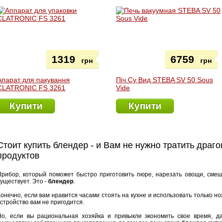
1319
6759
грн
грн
Апарат для пакування
Піч Су Вид STEBA SV 50 Sous
CLATRONIC FS 3261
Vide
Купити
Купити
Стоит купить блендер - и Вам не нужно тратить драг
продуктов
Прибор, который поможет быстро приготовить пюре, нарезать овощи, смеш
существует. Это -
блендер
.
Конечно, если вам нравится часами стоять на кухне и использовать только но
устройство вам не пригодится.
Но, если вы рациональная хозяйка и привыкли экономить свое время, д