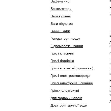
Вафельниці
Вентилятори
И
Ваги кухонні
Ваги підлогові
Винні шафи
Генератори льоду
Гідромасажні ванни
Грилі класичні
Грилі барбекю
Грилі контактні (притискні)
Грилі електросковороди
Грилі електрошашличниці
Грілки електричні
ч
Для гарячих напоїв
Дозатори гарячої води