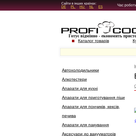
5.4.45
Сайти в інших країнах:
Час роботи
DE
PL
HU
NL
ES
Готує відмінно - економить прист
Каталог товарів
К
Автохолодильники
Алкотестери
Апарати для кухні
Апарати для приготування піци
Апарати для пончиків, кексів,
печива
Апарати для пакування
Аксесуари до вакууматорів