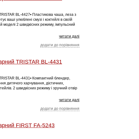
TRISTAR BL-4427• Пластикова чаша, леза з
тує ваші улюблені смузі і коктейлі в своїй
ній моделі 2 швидкісних режиму, імпульсний
читати далі
додати до порівняння
арний TRISTAR BL-4431
 TRISTAR BL-4431• Компактний блендер,
ння дитячого харчування, дієтичних,
тейлів. 2 швидкісних режиму і зручний отвір
читати далі
додати до порівняння
арний FIRST FA-5243