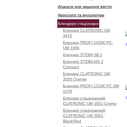
Апарати для чищення взуття
Аерогрилі та мультипічки
Блендери стаціонарні
Блендер CLATRONIC UM
3470
Блендер PROFI COOK PC-
UM 1006
Блендер STEBA SB 2
Блендер STEBA MX 3
Compact
Блендер CLATRONIC SM
3593 Orange
Блендер PROFI COOK PC-SM
1078
Блендер стаціонарний
CLATRONIC UM 3561 Creme
Блендер стаціонарний
CLATRONIC UM 3561
Black/Red