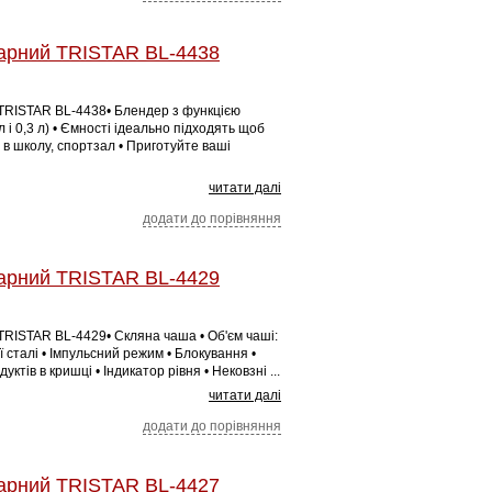
арний TRISTAR BL-4438
TRISTAR BL-4438• Блендер з функцією
 і 0,3 л) • Ємності ідеально підходять щоб
 в школу, спортзал • Приготуйте ваші
читати далі
додати до порівняння
арний TRISTAR BL-4429
TRISTAR BL-4429• Скляна чаша • Об'єм чаші:
ї сталі • Імпульсний режим • Блокування •
ктів в кришці • Індикатор рівня • Нековзні ...
читати далі
додати до порівняння
арний TRISTAR BL-4427