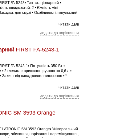
IRST FA-5243• Тип: стаціонарний •
кість швидкостей: 2 • Ємність міні-
Насадки: для смузі • Особливості: імпульсний
читати далі
додати до порівняння
арний FIRST FA-5243-1
IRST FA-5243-1• Потужність 350 Вт •
• 2 глечика з кришкою і ручкою по 0,6 л •
• Захист від випадкового включення • *
читати далі
додати до порівняння
NIC SM 3593 Orange
 CLATRONIC SM 3593 Orange• Універсальний
 пюре, збивання, нарізання і перемішування,