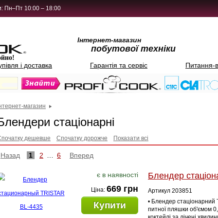
: Пн–Пт 10:00 – 18:00
Інтернет-магазин
побутової техніки
ойно!
упівля і доставка
Гарантія та сервіс
Питання-в
Інтернет-магазин
Блендери стаціонарні
Спочатку дешевше
Спочатку дорожче
Показати всі
Назад
1
2
…
6
Вперед
є в наявності
Блендер стаціон
669 грн
Ціна:
Артикул 203851
• Блендер стаціонарний 
Купити
питної пляшки об'ємом 0,
коктейлі за лічені хвили