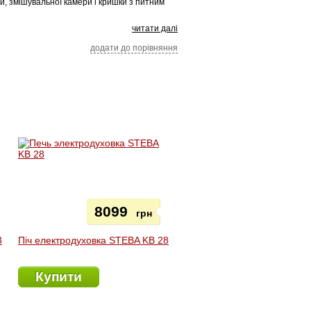
и, змішувальної камери і кришки з питним
читати далі
додати до порівняння
8099
грн
3
Піч електродуховка STEBA KB 28
Купити