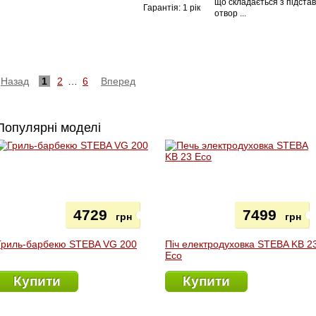
що складається з підстав
Гарантія: 1 рік
отвор ...
Назад
1
2
…
6
Вперед
Популярні моделі
4729
7499
грн
грн
Гриль-барбекю STEBA VG 200
Піч електродуховка STEBA KB 2
Eco
Купити
Купити