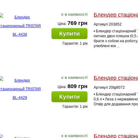
є в наявності
Блендер стаціон
769 грн
Ціна:
Артикул 203852
• Блендер стаціонарний 
Купити
питних двох пляшок (0,5 л
брати з собою на роботу,
Гарантія: 1 рік
улюблені кок ...
є в наявності
Блендер стаціон
809 грн
Ціна:
Артикул 20tg8072
• Блендер стаціонарний 
Купити
0,6 л • Леза з нержавіючо
Отвір для додавання проду
Гарантія: 1 рік
є в наявності
Блендер стаціон