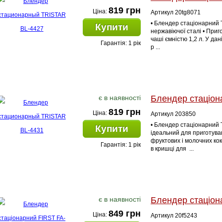
819 грн
Ціна:
Артикул 20tg8071
• Блендер стаціонарний 
Купити
нержавіючої сталі • Приго
чаші ємністю 1,2 л. У да
Гарантія: 1 рік
р ...
є в наявності
Блендер стаціон
819 грн
Ціна:
Артикул 203850
• Блендер стаціонарний
Купити
ідеальний для приготува
фруктових і молочних кок
Гарантія: 1 рік
в кришці для ...
є в наявності
Блендер стаціон
849 грн
Ціна:
Артикул 20f5243