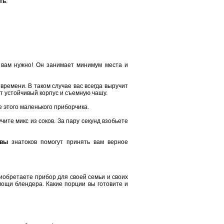
ть
.
 вам нужно! Он занимает минимум места и
 времени. В таком случае вас всегда выручит
т устойчивый корпус и съемную чашу.
е этого маленького приборчика.
ите микс из соков. За пару секунд взобьете
ывы
знатоков помогут принять вам верное
риобретаете прибор для своей семьи и своих
мощи блендера. Какие порции вы готовите и