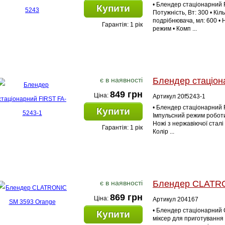
• Блендер стаціонарний F
Купити
Потужність, Вт: 300 • Кіль
подрібнювача, мл: 600 • 
Гарантія: 1 рік
режим • Комп ...
є в наявності
Блендер стаціон
849 грн
Ціна:
Артикул 20f5243-1
• Блендер стаціонарний F
Купити
Імпульсний режим роботи 
Ножі з нержавіючої сталі 
Гарантія: 1 рік
Колір ...
є в наявності
Блендер CLATRO
869 грн
Ціна:
Артикул 204167
• Блендер стаціонарний
Купити
міксер для приготування