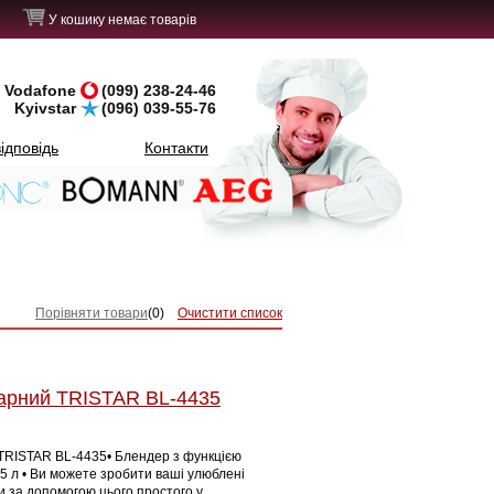
У кошику немає товарів
Vodafone
(099) 238-24-46
Kyivstar
(096) 039-55-76
ідповідь
Контакти
Порівняти товари
(
0
)
Очистити список
арний TRISTAR BL-4435
TRISTAR BL-4435• Блендер з функцією
5 л • Ви можете зробити ваші улюблені
ни за допомогою цього простого у