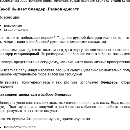
вкусностями собственного приготовления, то вам все-таки стоит
блендер купи
Какой бывает блендер. Разновидности
х всего две:
погружные
стационарные
Вы готовите небольшие порции? Тогда
погружной блендер
именно то, что
выглядит в виде своеобразной рукоятки со сменными насадками.
А если вам приходится готовить много, да и еще у вас совершенно на это нет
блендер стационарный
. По размерам он побольше своего собрата, зато имее
А теперь представьте на секундочку, как изменится ваша жизнь с приобретени
Вы всего за пару минут нарежете овощи в салат. Буквально моментально получ
пышное картофельное пюре. И все! Вы свободны!
Не верите? Поинтересуйтесь у тех, кто уже использует
блендеры
,
отз
решение.
Как сориентироваться в выборе блендера
Правда, слушая советы своих знакомых важно не перегнуть палку. Ведь вы п
нужд. Поэтому сначала подумайте, как часто вы собираетесь прибегать к по
то в результате вы хотите получить.
А затем принимайте решение купить, ориентируясь на:
мощность прибора