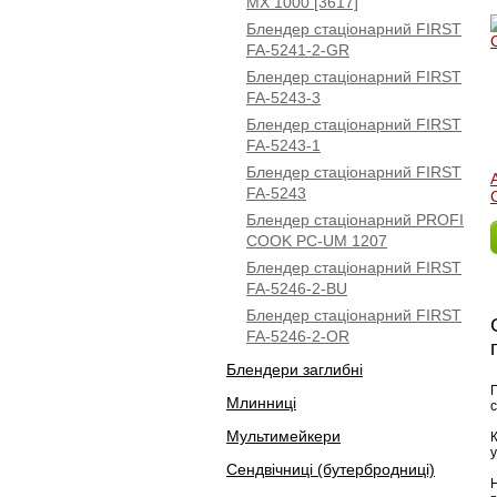
MX 1000 [3617]
Блендер стаціонарний FIRST
FA-5241-2-GR
Блендер стаціонарний FIRST
FA-5243-3
Блендер стаціонарний FIRST
FA-5243-1
Блендер стаціонарний FIRST
FA-5243
Блендер стаціонарний PROFI
COOK PC-UM 1207
Блендер стаціонарний FIRST
FA-5246-2-BU
Блендер стаціонарний FIRST
FA-5246-2-OR
Блендери заглибні
Млинниці
Мультимейкери
Сендвічниці (бутербродниці)