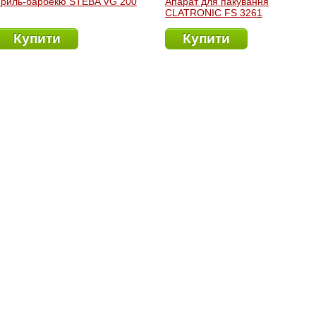
Гриль-барбекю STEBA VG 200
Апарат для пакування
CLATRONIC FS 3261
Купити
Купити