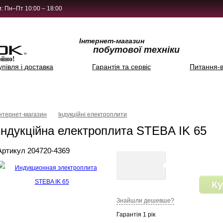
: Пн–Пт 10:00 – 18:00
Інтернет-магазин
побутової техніки
ойно!
упівля і доставка
Гарантія та сервіс
Питання-в
Інтернет-магазин
Індукційні електроплити
Індукційна електроплита STEBA IK 65
Артикул 204720-4369
Ку
Знайшли дешевше?
Гарантія 1 рік