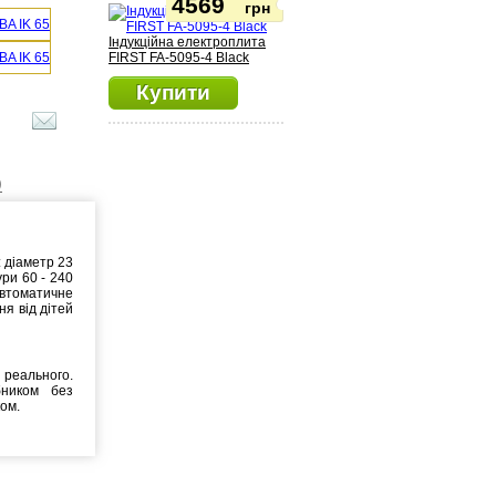
4569
грн
Індукційна електроплита
FIRST FA-5095-4 Black
Купити
)
: діаметр 23
ри 60 - 240
 Автоматичне
ня від дітей
реального.
бником без
ком.