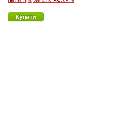
Піч електродуховка STEBA KB 28
Купити