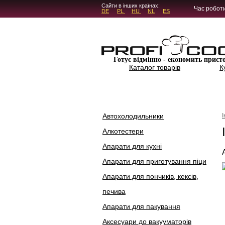
5.4.45
Сайти в інших країнах:
Час роботи
DE
PL
HU
NL
ES
Готує відмінно - економить прист
Каталог товарів
К
Автохолодильники
Алкотестери
Апарати для кухні
Апарати для приготування піци
Апарати для пончиків, кексів,
печива
Апарати для пакування
Аксесуари до вакууматорів