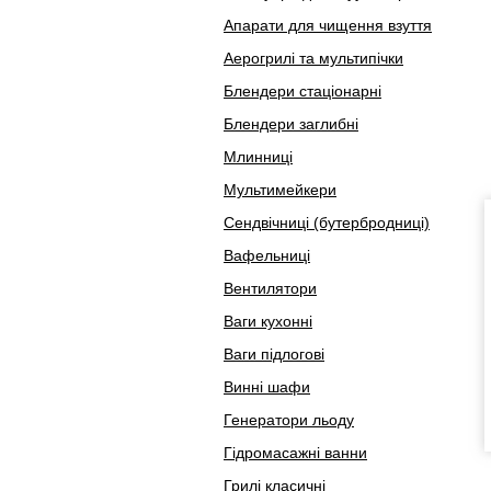
Апарати для чищення взуття
Аерогрилі та мультипічки
Блендери стаціонарні
Блендери заглибні
Млинниці
Мультимейкери
Сендвічниці (бутербродниці)
Вафельниці
Вентилятори
Ваги кухонні
Ваги підлогові
Винні шафи
Генератори льоду
Гідромасажні ванни
Грилі класичні