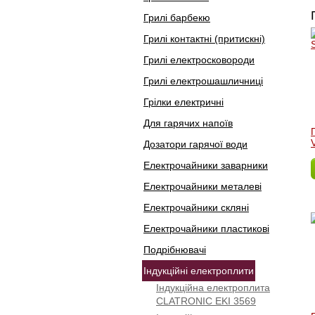
Грилі барбекю
Грилі контактні (притискні)
Грилі електросковороди
Грилі електрошашличниці
Грілки електричні
Для гарячих напоїв
Дозатори гарячої води
Електрочайники заварники
Електрочайники металеві
Електрочайники скляні
Електрочайники пластикові
Подрібнювачі
Індукційні електроплити
Індукційна електроплита
CLATRONIC EKI 3569