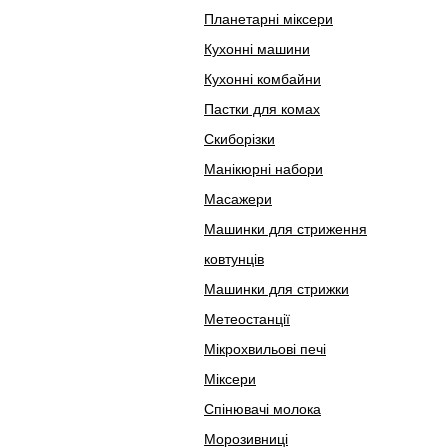
Планетарні міксери
Кухонні машини
Кухонні комбайни
Пастки для комах
Скиборізки
Манікюрні набори
Масажери
Машинки для стриження
ковтунців
Машинки для стрижки
Метеостанції
Мікрохвильові печі
Міксери
Спінювачі молока
Морозивниці