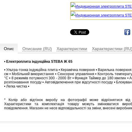
Опис
Описание (RU)
Характеристики
Характеристики (RU
•
Електроплита індукційна STEBA IK 65
• Ультра-тонка індукційна плита • Керамічна поверхня • Варильна поверхня
см • Мобільний використання • Сенсорне управління • Контроль температу
°С • 8 режимів потужності 300 - 2000 Вт • Функція Таймер до 180 хвилин •
розпізнавання посуду • Автовідключення при відсутності посуду • Блокуван
• Легка чистка •
* Колір або відтінок виробу на фотографії може відрізнятися від 
Характеристики та комплектація товару можуть змінюватися виро
повідомлення. Магазин не несе відповідальності за зміни, внесені виробни