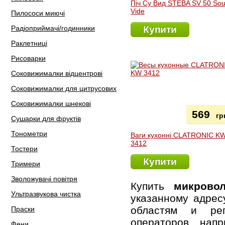
Піч Су Вид STEBA SV 50 So
Vide
Пилососи миючі
Радіоприймачі/годинники
Купити
Раклетниці
Рисоварки
Соковижималки відцентрові
Соковижималки для цитрусових
Соковижималки шнекові
569
гр
Сушарки для фруктів
Тонометри
Ваги кухонні CLATRONIC K
3412
Тостери
Купити
Тримери
Зволожувачі повітря
Купить
микрово
Ультразвукова чистка
указанному адре
областям и рег
Праски
операторов, нап
Фени