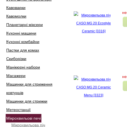
Кавоварки
не
Кавомолки
Планетарні міксери
Кухонні машини
Кухонні комбайни
Пастки для комах
Скиборізки
Манікюрні набори
Масажери
не
Машинки для стриження
ковтунців
Машинки для стрижки
Метеостанції
Мікрохвильові печі
Мікрохвильова піч