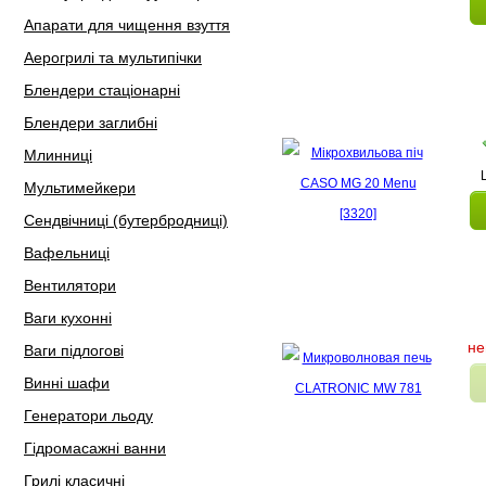
Апарати для чищення взуття
Аерогрилі та мультипічки
Блендери стаціонарні
Блендери заглибні
Млинниці
Мультимейкери
Сендвічниці (бутербродниці)
Вафельниці
Вентилятори
Ваги кухонні
не
Ваги підлогові
Винні шафи
Генератори льоду
Гідромасажні ванни
Грилі класичні