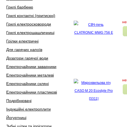
Грилі барбекю
Грилі контактні (притискні)
не
Грилі електросковороди
Грилі електрошашличниці
Грілки електричні
Для гарячих напоїв
Дозатори гарячої води
Електрочайники заварники
Електрочайники металеві
не
Електрочайники скляні
Електрочайники пластикові
Подрібнювачі
Індукційні електроплити
Йогуртниці
Зубні щітки та іррігатори