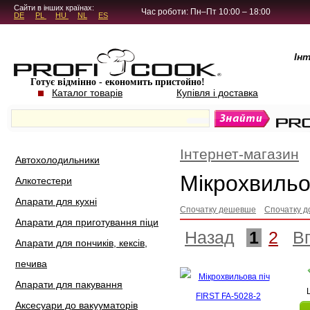
5.4.45
Сайти в інших країнах:
Час роботи: Пн–Пт 10:00 – 18:00
DE
PL
HU
NL
ES
Ін
Готує відмінно - економить пристойно!
Каталог товарів
Купівля і доставка
Інтернет-магазин
Автохолодильники
Мікрохвильов
Алкотестери
Апарати для кухні
Спочатку дешевше
Спочатку д
Апарати для приготування піци
Назад
1
2
В
Апарати для пончиків, кексів,
печива
Апарати для пакування
Аксесуари до вакууматорів