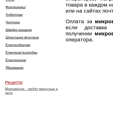
товара в каждом н
Фритюрниці
или на сайтах поч
Хлібопічки
Оплата за
микро
Чоппери
если доставк
Швейні машини
получении
микро
Шоколадні фонтани
оператора.
Електробритви
Електром'ясорубки
Електроножі
Яйцеварки
Рецепти
Мороженое - любят взрослые и
дети