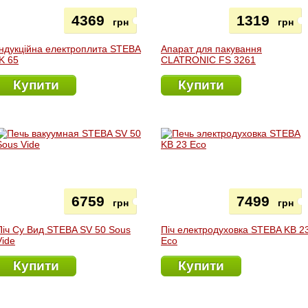
4369
1319
грн
грн
Індукційна електроплита STEBA
Апарат для пакування
IK 65
CLATRONIC FS 3261
Купити
Купити
6759
7499
грн
грн
Піч Су Вид STEBA SV 50 Sous
Піч електродуховка STEBA KB 2
Vide
Eco
Купити
Купити