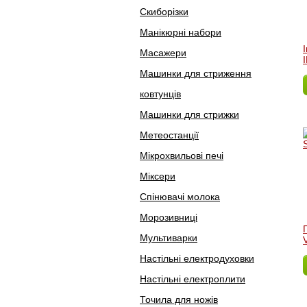
Скиборізки
Манікюрні набори
Масажери
Машинки для стриження
ковтунців
Машинки для стрижки
Метеостанції
Мікрохвильові печі
Міксери
Спінювачі молока
Морозивниці
Мультиварки
Настільні електродуховки
Настільні електроплити
Точила для ножів