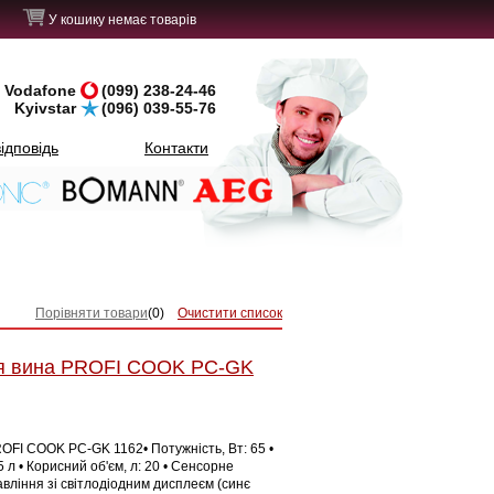
У кошику немає товарів
Vodafone
(099) 238-24-46
Kyivstar
(096) 039-55-76
ідповідь
Контакти
Порівняти товари
(
0
)
Очистити список
я вина PROFI COOK PC-GK
OFI COOK PC-GK 1162• Потужність, Вт: 65 •
 л • Корисний об'єм, л: 20 • Сенсорне
вління зі світлодіодним дисплеєм (синє