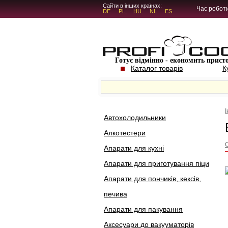
5.4.45
Сайти в інших країнах:
Час роботи
DE
PL
HU
NL
ES
Готує відмінно - економить прист
Каталог товарів
К
Автохолодильники
Алкотестери
Апарати для кухні
Апарати для приготування піци
Апарати для пончиків, кексів,
печива
Апарати для пакування
Аксесуари до вакууматорів