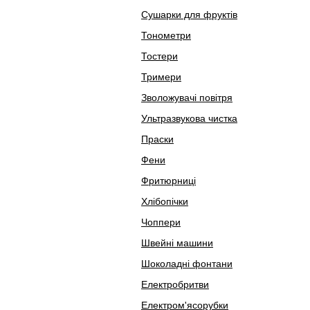
Сушарки для фруктів
Тонометри
Тостери
Тримери
Зволожувачі повітря
Ультразвукова чистка
Праски
Фени
Фритюрниці
Хлібопічки
Чоппери
Швейні машини
Шоколадні фонтани
Електробритви
Електром'ясорубки