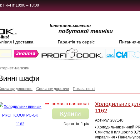
: Пн–Пт 10:00 – 18:00
Інтернет-магазин
побутової техніки
ойно!
упівля і доставка
Гарантія та сервіс
Питання-в
Інтернет-магазин
Винні шафи
Спочатку дешевше
Спочатку дорожче
Показати всі
немає в наявності
Холодильник дл
1162
Купити
Артикул 207140
Гарантія: 1 рік
• Холодильник винний PR
Ємність: 8 пляшок по 0,75
управління • Панель упра