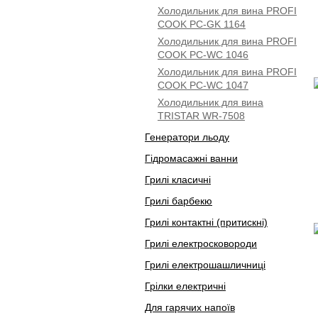
Холодильник для вина PROFI
COOK PC-GK 1164
Холодильник для вина PROFI
COOK PC-WC 1046
Холодильник для вина PROFI
COOK PC-WC 1047
Холодильник для вина
TRISTAR WR-7508
Генератори льоду
Гідромасажні ванни
Грилі класичні
Грилі барбекю
Грилі контактні (притискні)
Грилі електросковороди
Грилі електрошашличниці
Грілки електричні
Для гарячих напоїв