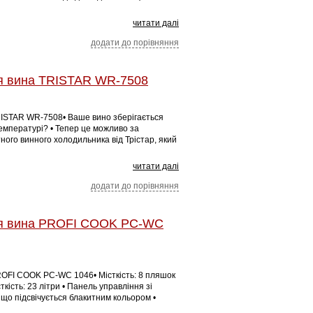
читати далі
додати до порівняння
я вина TRISTAR WR-7508
RISTAR WR-7508• Ваше вино зберігається
емпературі? • Тепер це можливо за
ного винного холодильника від Трістар, який
читати далі
додати до порівняння
я вина PROFI COOK PC-WC
ROFI COOK PC-WC 1046• Місткість: 8 пляшок
сткість: 23 літри • Панель управління зі
 що підсвічується блакитним кольором •