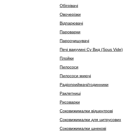
Обігрівачі
Овочерізки
Відпарювачі
Пароварки
Пароочищувачі
Печі вакуумні Су Вид (Sous Vide)
Плойки
Пилососи
Пилососи миючі
Радіоприймачі/годинники
Раклетниці
Рисоварки
Соковижималки відцентрові
Соковижималки для цитрусових
Соковижималки шнекові