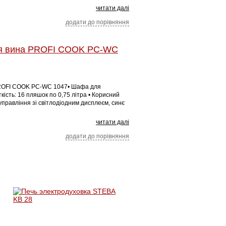
читати далі
додати до порівняння
я вина PROFI COOK PC-WC
PROFI COOK PC-WC 1047• Шафа для
кість: 16 пляшок по 0,75 літра • Корисний
 управління зі світлодіодним дисплеєм, синє
читати далі
додати до порівняння