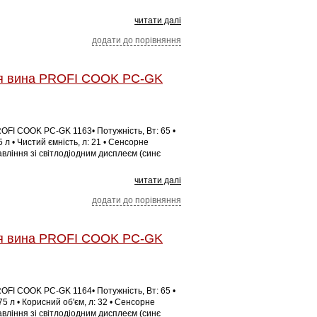
читати далі
додати до порівняння
я вина PROFI COOK PC-GK
OFI COOK PC-GK 1163• Потужність, Вт: 65 •
 л • Чистий ємність, л: 21 • Сенсорне
вління зі світлодіодним дисплеєм (синє
читати далі
додати до порівняння
я вина PROFI COOK PC-GK
OFI COOK PC-GK 1164• Потужність, Вт: 65 •
75 л • Корисний об'єм, л: 32 • Сенсорне
вління зі світлодіодним дисплеєм (синє