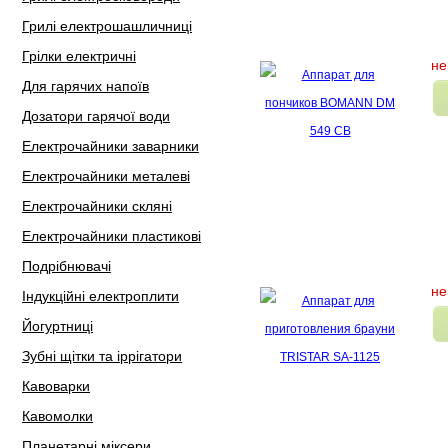
Грилі електрошашличниці
Грілки електричні
не
Для гарячих напоїв
Дозатори гарячої води
Електрочайники заварники
Електрочайники металеві
Електрочайники скляні
Електрочайники пластикові
Подрібнювачі
не
Індукційні електроплити
Йогуртниці
Зубні щітки та іррігатори
Кавоварки
Кавомолки
Планетарні міксери