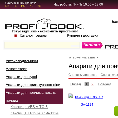
5.4.45
Сайти в інших країнах:
Час роботи: Пн–Пт 10:00 – 18:00
DE
PL
HU
NL
ES
Ін
Готує відмінно - економить пристойно!
Каталог товарів
Купівля і доставка
Інтернет-магазин
Автохолодильники
Апарати для понч
Алкотестери
Спочатку дешевше
Спочатку д
Апарати для кухні
Назад
1
2
Вперед
Апарати для приготування піци
Апарати для пончиків, кексів,
печива
Кексниця VES V-TO 3
Кексниця TRISTAR SA-1124