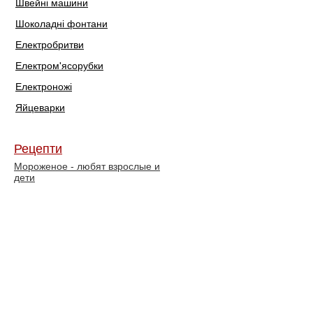
Швейні машини
Шоколадні фонтани
Електробритви
Електром'ясорубки
Електроножі
Яйцеварки
Рецепти
Мороженое - любят взрослые и
дети