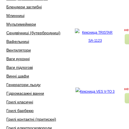
Блендери заглибні
Млинниці
Мультимейкери
не
Сендвічниці (бутербродниці)
Вафельниці
Вентилятори
Ваги кухонні
Ваги підлогові
Винні шафи
Генератори льоду
не
Гідромасажні ванни
Грилі класичні
Грилі барбекю
Грилі контактні (притискні)
Грилі електросковороди