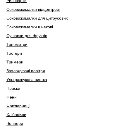
Рисоварки
Соковижималки відцентрові
Соковижималки для цитрусових
Соковижималки шнекові
Сушарки для фруктів
Тонометри
Тостери
Тримери
Зволожувачі повітря
Ультразвукова чистка
Праски
Фени
Фритюрниці
Хлібопічки
Чоппери