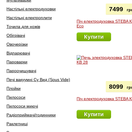
Мультиварки
7499
Настільні електродуховки
гр
Настільні електроплити
Піч електродуховка STEBA 
Eco
Точила для ножів
Обігрівачі
Купити
Овочерізки
Відпарювачі
Пароварки
Пароочищувачі
Печі вакуумні Су Вид (Sous Vide)
8099
гр
Плойки
Пилососи
Піч електродуховка STEBA 
Пилососи миючі
Купити
Радіоприймачі/годинники
Раклетниці