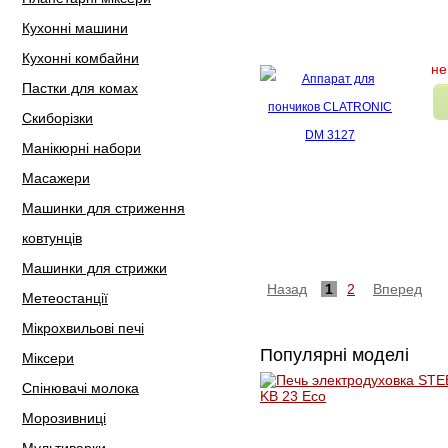
Кухонні машини
Кухонні комбайни
не
Пастки для комах
Скиборізки
Манікюрні набори
Масажери
Машинки для стриження
ковтунців
Машинки для стрижки
Назад
1
2
Вперед
Метеостанції
Мікрохвильові печі
Популярні моделі
Міксери
Спінювачі молока
Морозивниці