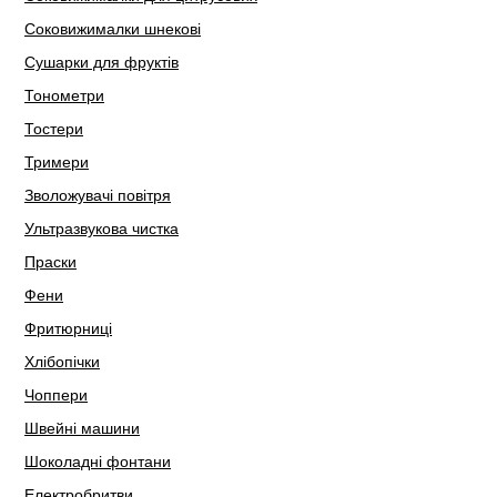
Соковижималки шнекові
Сушарки для фруктів
Тонометри
Тостери
Тримери
Зволожувачі повітря
Ультразвукова чистка
Праски
Фени
Фритюрниці
Хлібопічки
Чоппери
Швейні машини
Шоколадні фонтани
Електробритви