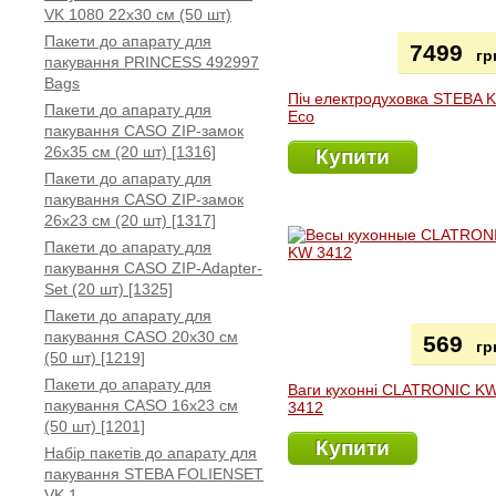
VK 1080 22x30 см (50 шт)
Пакети до апарату для
7499
гр
пакування PRINCESS 492997
Bags
Піч електродуховка STEBA 
Пакети до апарату для
Eco
пакування CASO ZIP-замок
26x35 см (20 шт) [1316]
Купити
Пакети до апарату для
пакування CASO ZIP-замок
26x23 см (20 шт) [1317]
Пакети до апарату для
пакування CASO ZIP-Adapter-
Set (20 шт) [1325]
Пакети до апарату для
пакування CASO 20х30 см
569
гр
(50 шт) [1219]
Пакети до апарату для
Ваги кухонні CLATRONIC K
пакування CASO 16x23 см
3412
(50 шт) [1201]
Купити
Набір пакетів до апарату для
пакування STEBA FOLIENSET
VK 1