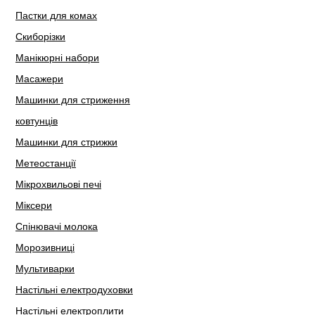
Пастки для комах
Скиборізки
Манікюрні набори
Масажери
Машинки для стриження
ковтунців
Машинки для стрижки
Метеостанції
Мікрохвильові печі
Міксери
Спінювачі молока
Морозивниці
Мультиварки
Настільні електродуховки
Настільні електроплити