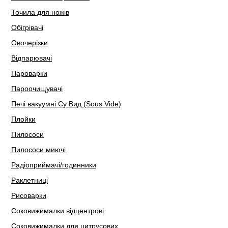
Точила для ножів
Обігрівачі
Овочерізки
Відпарювачі
Пароварки
Пароочищувачі
Печі вакуумні Су Вид (Sous Vide)
Плойки
Пилососи
Пилососи миючі
Радіоприймачі/годинники
Раклетниці
Рисоварки
Соковижималки відцентрові
Соковижималки для цитрусових