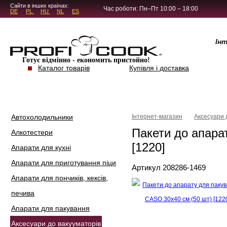
5.4.45
Сайти в інших країнах:
Час роботи: Пн–Пт 10:00 – 18:00
DE
PL
HU
NL
ES
Ін
Готує відмінно - економить пристойно!
Каталог товарів
Купівля і доставка
Автохолодильники
Інтернет-магазин
Аксесуари 
Пакети до апара
Алкотестери
[1220]
Апарати для кухні
Апарати для приготування піци
Артикул 208286-1469
Апарати для пончиків, кексів,
печива
Апарати для пакування
Аксесуари до вакууматорів