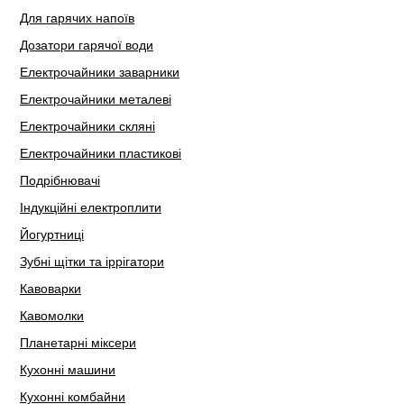
Для гарячих напоїв
Дозатори гарячої води
Електрочайники заварники
Електрочайники металеві
Електрочайники скляні
Електрочайники пластикові
Подрібнювачі
Індукційні електроплити
Йогуртниці
Зубні щітки та іррігатори
Кавоварки
Кавомолки
Планетарні міксери
Кухонні машини
Кухонні комбайни