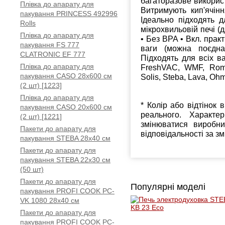
багаторазове викорис
Плівка до апарату для
Витримують кип'ячін
пакування PRINCESS 492996
Ідеально підходять 
Rolls
мікрохвильовій печі (
Плівка до апарату для
• Без BPA • Вкл. практ
пакування FS 777
ваги (можна поєдн
CLATRONIC EF 777
Підходять для всіх 
Плівка до апарату для
FreshVAC, WMF, Romm
пакування CASO 28х600 см
Solis, Steba, Lava, Oh
(2 шт) [1223]
Плівка до апарату для
* Колір або відтінок 
пакування CASO 20х600 см
реального. Характе
(2 шт) [1221]
змінюватися виробн
Пакети до апарату для
відповідальності за з
пакування STEBA 28x40 см
Пакети до апарату для
пакування STEBA 22x30 см
(50 шт)
Пакети до апарату для
Популярні моделі
пакування PROFI COOK PC-
VK 1080 28x40 см
Пакети до апарату для
пакування PROFI COOK PC-