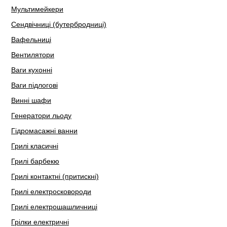
Мультимейкери
Сендвічниці (бутербродниці)
Вафельниці
Вентилятори
Ваги кухонні
Ваги підлогові
Винні шафи
Генератори льоду
Гідромасажні ванни
Грилі класичні
Грилі барбекю
Грилі контактні (притискні)
Грилі електросковороди
Грилі електрошашличниці
Грілки електричні