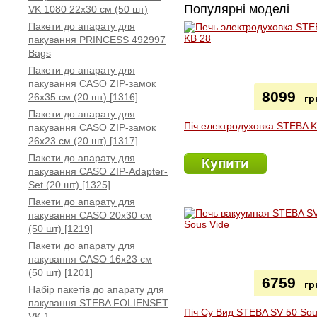
Популярні моделі
VK 1080 22x30 см (50 шт)
Пакети до апарату для
пакування PRINCESS 492997
Bags
Пакети до апарату для
пакування CASO ZIP-замок
8099
26x35 см (20 шт) [1316]
гр
Пакети до апарату для
Піч електродуховка STEBA 
пакування CASO ZIP-замок
26x23 см (20 шт) [1317]
Пакети до апарату для
Купити
пакування CASO ZIP-Adapter-
Set (20 шт) [1325]
Пакети до апарату для
пакування CASO 20х30 см
(50 шт) [1219]
Пакети до апарату для
пакування CASO 16x23 см
(50 шт) [1201]
6759
гр
Набір пакетів до апарату для
пакування STEBA FOLIENSET
Піч Су Вид STEBA SV 50 So
VK 1