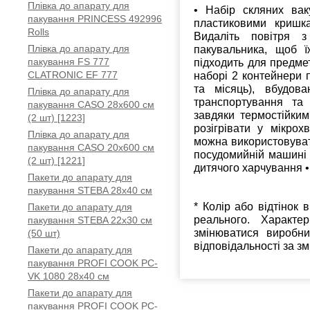
Плівка до апарату для
• Набір скляних вак
пакування PRINCESS 492996
пластиковими кришка
Rolls
Видаліть повітря 
Плівка до апарату для
пакувальника, щоб ї
пакування FS 777
підходить для предмет
CLATRONIC EF 777
наборі 2 контейнери 
та місяць), вбудов
Плівка до апарату для
транспортування та 
пакування CASO 28х600 см
завдяки термостійким
(2 шт) [1223]
розігрівати у мікрох
Плівка до апарату для
можна використовувати
пакування CASO 20х600 см
посудомийній машині 
(2 шт) [1221]
дитячого харчування •
Пакети до апарату для
пакування STEBA 28x40 см
* Колір або відтінок 
Пакети до апарату для
реального. Характе
пакування STEBA 22x30 см
змінюватися виробн
(50 шт)
відповідальності за з
Пакети до апарату для
пакування PROFI COOK PC-
VK 1080 28x40 см
Пакети до апарату для
пакування PROFI COOK PC-