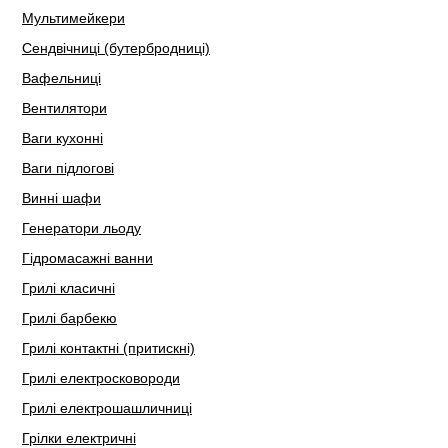
Мультимейкери
Сендвічниці (бутербродниці)
Вафельниці
Вентилятори
Ваги кухонні
Ваги підлогові
Винні шафи
Генератори льоду
Гідромасажні ванни
Грилі класичні
Грилі барбекю
Грилі контактні (притискні)
Грилі електросковороди
Грилі електрошашличниці
Грілки електричні