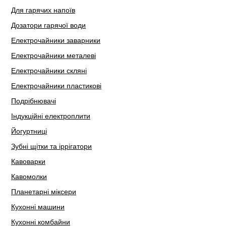
Для гарячих напоїв
Дозатори гарячої води
Електрочайники заварники
Електрочайники металеві
Електрочайники скляні
Електрочайники пластикові
Подрібнювачі
Індукційні електроплити
Йогуртниці
Зубні щітки та іррігатори
Кавоварки
Кавомолки
Планетарні міксери
Кухонні машини
Кухонні комбайни