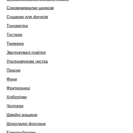
Соковижималки шнекові
Сушарки для фруктів
Тонометри
Тостери
Тримери
Зволожувачі повітря
Ультразвукова чистка
Праски
Фени
Фритюрниці
Хлібопічки
Чоппери
Швейні машини
Шоколадні фонтани
Електробритви