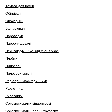
Точила для ножів
Обігрівачі
Овочерізки
Відпарювачі
Пароварки
Пароочищувачі
Печі вакуумні Су Вид (Sous Vide)
Плойки
Пилососи
Пилососи миючі
Радіоприймачі/годинники
Раклетниці
Рисоварки
Соковижималки відцентрові
Соковижималки для цитрусових