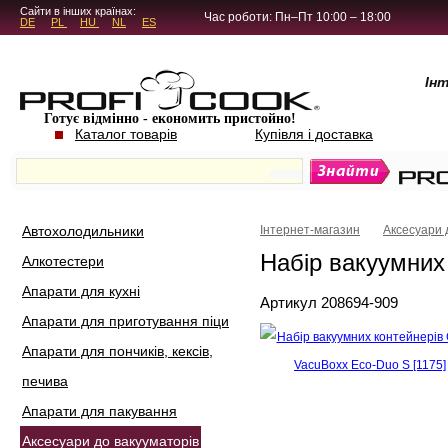
5.4.45
Сайти в інших країнах:
Час роботи: Пн–Пт 10:00 – 18:00
DE
PL
HU
NL
ES
Ін
Готує відмінно - економить пристойно!
Каталог товарів
Купівля і доставка
Автохолодильники
Інтернет-магазин
Аксесуари 
Набір вакуумних
Алкотестери
Апарати для кухні
Артикул 208694-909
Апарати для приготування піци
Апарати для пончиків, кексів,
печива
Апарати для пакування
Аксесуари до вакууматорів