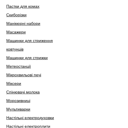
Пастки для комах
Скиборізки
Манікюрні набори
Масажери
Машинки для стриження
ковтунців
Машинки для стрижки
Метеостанції
Мікрохвильові печі
Міксери
Спінювачі молока
Морозивниці
Мультиварки
Настільні електродуховки
Настільні електроплити