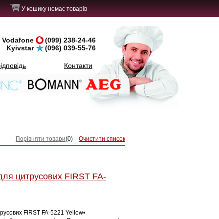
У кошику немає товарів
Vodafone
(099) 238-24-46
Kyivstar
(096) 039-55-76
ідповідь
Контакти
Порівняти товари
(
0
)
Очистити список
ля цитрусових FIRST FA-
русових FIRST FA-5221 Yellow•