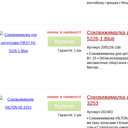
контейнер і кришка • Регул
немає в наявності
Соковижималка д
5226-1 Blue
Купити
Артикул 20f5226-1db
Гарантія: 1 рік
• Соковижималка для цит
Вт: 25 • Об'єм резервуар
автоматичне обертання в 
Матері ...
немає в наявності
Соковижималка 
3253
Купити
Артикул 202483
Гарантія: 1 рік
• Соковижималка HILTON 
мя прес-конусами • Кільк
соку • Стабілізатор швидко