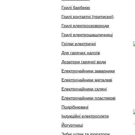
Грилі барбекю
Грилі контактні (притискні)
Грилі електросковороди
Грилі електрошашличниці
Грілки електричні
Для гарячих напоїв
Дозатори гарячої води
Електрочайники заварники
Електрочайники металеві
Електрочайники скляні
Електрочайники пластикові
Подрібнювачі
Індукційні електроплити
Йогуртниці
Зубні щітки та іррігатори