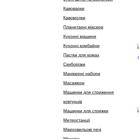
Кавоварки
Кавомолки
Планетарні міксери
Кухонні машини
Кухонні комбайни
Пастки для комах
Скиборізки
Манікюрні набори
Масажери
Машинки для стриження
ковтунців
Машинки для стрижки
Метеостанції
Мікрохвильові печі
Міксери