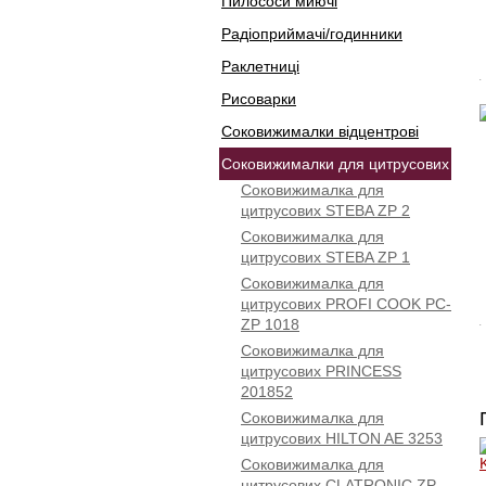
Пилососи миючі
Радіоприймачі/годинники
Раклетниці
Рисоварки
Соковижималки відцентрові
Соковижималки для цитрусових
Соковижималка для
цитрусових STEBA ZP 2
Соковижималка для
цитрусових STEBA ZP 1
Соковижималка для
цитрусових PROFI COOK PC-
ZP 1018
Соковижималка для
цитрусових PRINCESS
201852
Соковижималка для
цитрусових HILTON AE 3253
Соковижималка для
цитрусових CLATRONIC ZP