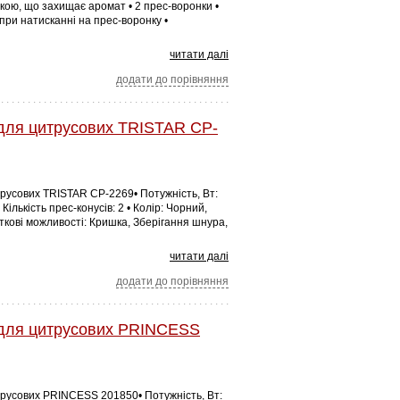
ишкою, що захищає аромат • 2 прес-воронки •
 при натисканні на прес-воронку •
читати далі
додати до порівняння
для цитрусових TRISTAR CP-
русових TRISTAR CP-2269• Потужність, Вт:
Кількість прес-конусів: 2 • Колір: Чорний,
ткові можливості: Кришка, Зберігання шнура,
читати далі
додати до порівняння
для цитрусових PRINCESS
русових PRINCESS 201850• Потужність, Вт: