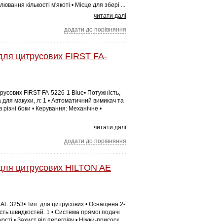
ювання кількості м'якоті • Місце для збері ...
читати далі
додати до порівняння
ля цитрусових FIRST FA-
русових FIRST FA-5226-1 Blue• Потужність,
а для макухи, л: 1 • Автоматичний вимикач та
різні боки • Керування: Механічне •
читати далі
додати до порівняння
для цитрусових HILTON AE
AE 3253• Тип: для цитрусових • Оснащена 2-
ість швидкостей: 1 • Система прямої подачі
сті • Захист від перегріву • Ніжки-присоск ...