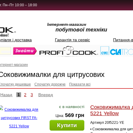
: Пн–Пт 10:00 – 18:00
Інтернет-магазин
побутової техніки
ойно!
упівля і доставка
Гарантія та сервіс
Питання-в
Інтернет-магазин
Соковижималки для цитрусових
Спочатку дешевше
Спочатку дорожче
Показати всі
Назад
1
2
3
Вперед
є в наявності
Соковижималка д
5221 Yellow
569 грн
Ціна:
Артикул 20f5221-YE
Купити
• Соковижималка для цит