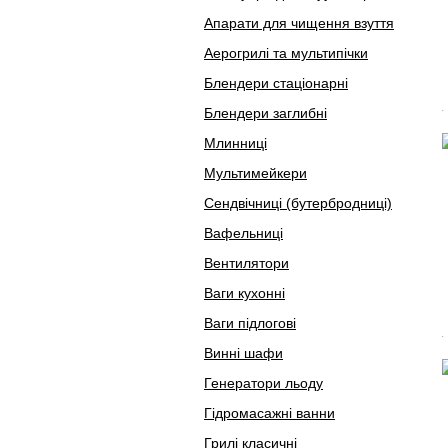
Апарати для чищення взуття
Аерогрилі та мультипічки
Блендери стаціонарні
Блендери заглибні
Млинниці
Мультимейкери
Сендвічниці (бутербродниці)
Вафельниці
Вентилятори
Ваги кухонні
Ваги підлогові
Винні шафи
Генератори льоду
Гідромасажні ванни
Грилі класичні