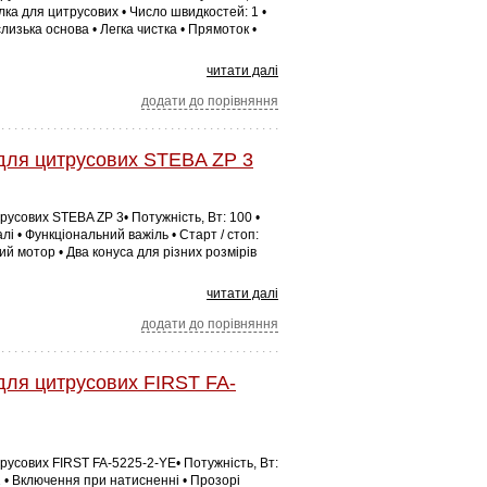
ка для цитрусових • Число швидкостей: 1 •
изька основа • Легка чистка • Прямоток •
читати далі
додати до порівняння
для цитрусових STEBA ZP 3
усових STEBA ZP 3• Потужність, Вт: 100 •
лі • Функціональний важіль • Старт / стоп:
й мотор • Два конуса для різних розмірів
читати далі
додати до порівняння
ля цитрусових FIRST FA-
русових FIRST FA-5225-2-YE• Потужність, Вт:
 1 • Включення при натисненні • Прозорі