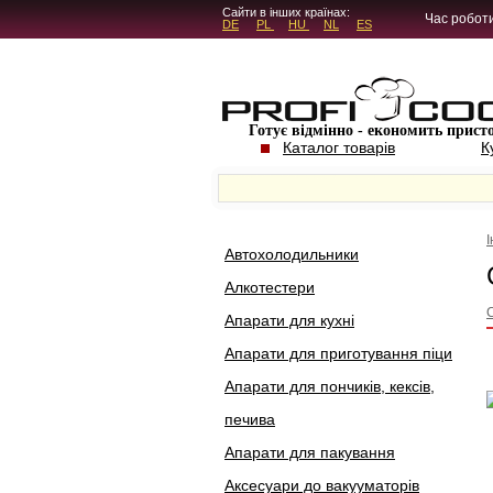
5.4.45
Сайти в інших країнах:
Час роботи
DE
PL
HU
NL
ES
Готує відмінно - економить прист
Каталог товарів
К
Автохолодильники
Алкотестери
Апарати для кухні
Апарати для приготування піци
Апарати для пончиків, кексів,
печива
Апарати для пакування
Аксесуари до вакууматорів