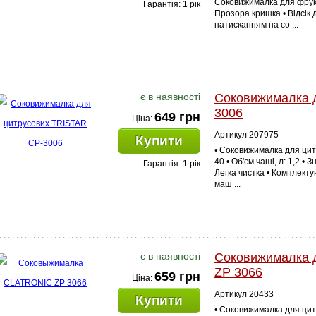
Соковижималка для фрукті
Гарантія: 1 рік
Прозора кришка • Відсік 
натисканням на со ...
є в наявності
Соковижималка 
3006
649 грн
Ціна:
Артикул 207975
Купити
• Соковижималка для цит
40 • Об'єм чаші, л: 1,2 •
Гарантія: 1 рік
Легка чистка • Комплекту
маш ...
є в наявності
Соковижималка 
ZP 3066
659 грн
Ціна:
Артикул 20433
Купити
• Соковижималка для ци