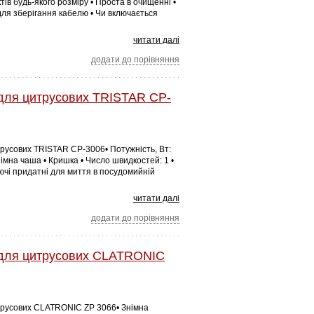
в будь-якого розміру • Проста в очищенні •
для зберігання кабелю • Чи включається
читати далі
додати до порівняння
для цитрусових TRISTAR CP-
русових TRISTAR CP-3006• Потужність, Вт:
 Знімна чаша • Кришка • Число швидкостей: 1 •
ючі придатні для миття в посудомийній
читати далі
додати до порівняння
для цитрусових CLATRONIC
трусових CLATRONIC ZP 3066• Знімна