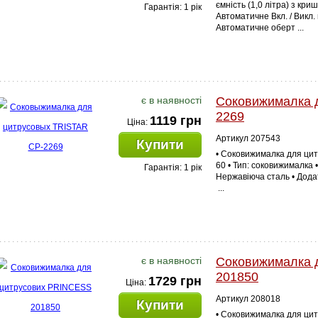
ємність (1,0 літра) з кр
Гарантія: 1 рік
Автоматичне Вкл. / Викл.
Автоматичне оберт ...
є в наявності
Соковижималка 
2269
1119 грн
Ціна:
Артикул 207543
Купити
• Соковижималка для цит
60 • Тип: соковижималка • 
Гарантія: 1 рік
Нержавіюча сталь • Дода
...
є в наявності
Соковижималка 
201850
1729 грн
Ціна:
Артикул 208018
Купити
• Соковижималка для цит