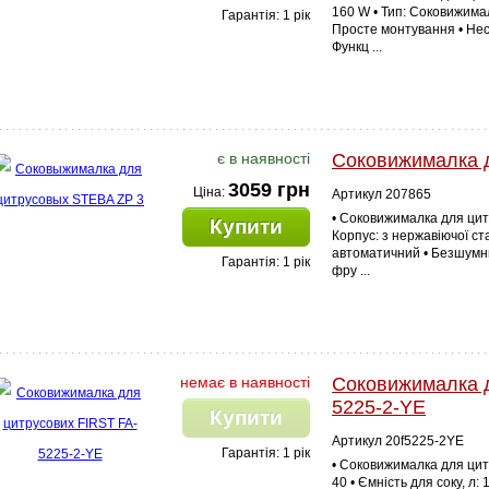
160 W • Тип: Соковижимал
Гарантія: 1 рік
Просте монтування • Несл
Функц ...
є в наявності
Соковижималка 
3059 грн
Ціна:
Артикул 207865
• Соковижималка для цитр
Купити
Корпус: з нержавіючої ста
автоматичний • Безшумни
Гарантія: 1 рік
фру ...
немає в наявності
Соковижималка д
5225-2-YE
Купити
Артикул 20f5225-2YE
Гарантія: 1 рік
• Соковижималка для цит
40 • Ємність для соку, л: