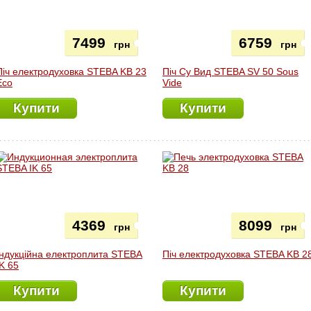
7499
6759
грн
грн
Піч електродуховка STEBA KB 23
Піч Су Вид STEBA SV 50 Sous
Eco
Vide
Купити
Купити
4369
8099
грн
грн
Індукційна електроплита STEBA
Піч електродуховка STEBA KB 2
IK 65
Купити
Купити