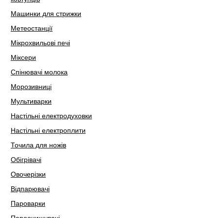
Машинки для стрижки
Метеостанції
Мікрохвильові печі
Міксери
Спінювачі молока
Морозивниці
Мультиварки
Настільні електродуховки
Настільні електроплити
Точила для ножів
Обігрівачі
Овочерізки
Відпарювачі
Пароварки