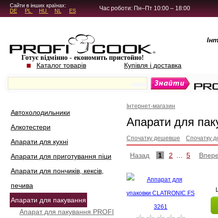
5.4.45
Сайти в інших країнах:
Час роботи: Пн–Пт 10:00 – 18:00
DE
PL
HU
NL
ES
Ін
Готує відмінно - економить пристойно!
Каталог товарів
Купівля і доставка
Інтернет-магазин
Автохолодильники
Апарати для пак
Алкотестери
Спочатку дешевше
Спочатку д
Апарати для кухні
Назад
1
2
…
5
Впер
Апарати для приготування піци
Апарати для пончиків, кексів,
печива
Апарати для пакування
Апарат для пакування PROFI