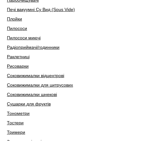
Пароочищувачі
Печі вакуумні Су Вид (Sous Vide)
Плойки
Пилососи
Пилососи миючі
Радіоприймачі/годинники
Раклетниці
Рисоварки
Соковижималки відцентрові
Соковижималки для цитрусових
Соковижималки шнекові
Сушарки для фруктів
Тонометри
Тостери
Тримери