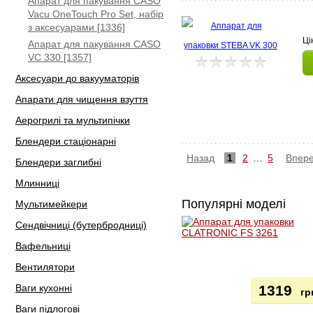
Апарат для пакування CASO
Vacu OneTouch Pro Set, набір
з аксесуарами [1336]
Ці
Апарат для пакування CASO
VC 330 [1357]
Аксесуари до вакууматорів
Апарати для чищення взуття
Аерогрилі та мультипічки
Блендери стаціонарні
Назад
1
2
…
5
Впер
Блендери заглибні
Млинниці
Популярні моделі
Мультимейкери
Сендвічниці (бутербродниці)
Вафельниці
Вентилятори
Ваги кухонні
1319
гр
Ваги підлогові