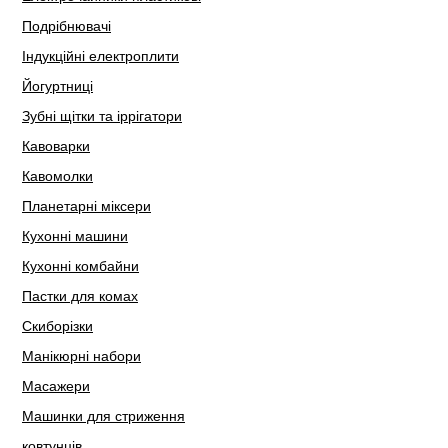
Подрібнювачі
Індукційні електроплити
Йогуртниці
Зубні щітки та іррігатори
Кавоварки
Кавомолки
Планетарні міксери
Кухонні машини
Кухонні комбайни
Пастки для комах
Скиборізки
Манікюрні набори
Масажери
Машинки для стриження
ковтунців