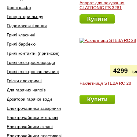
Апарат для пакування
Винні шафи
CLATRONIC FS 3261
Генератори льоду
Купити
Гідромасажні ванни
Грилі класичні
Грилі барбекю
Грилі контактні (притискні)
Грилі електросковороди
4299
гр
Грилі електрошашличниці
Грілки електричні
Раклетниця STEBA RC 28
Для гарячих напоїв
Купити
Дозатори гарячої води
Електрочайники заварники
Електрочайники металеві
Електрочайники скляні
Електрочайники пластикові