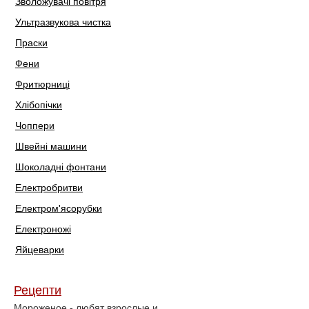
Зволожувачі повітря
Ультразвукова чистка
Праски
Фени
Фритюрниці
Хлібопічки
Чоппери
Швейні машини
Шоколадні фонтани
Електробритви
Електром'ясорубки
Електроножі
Яйцеварки
Рецепти
Мороженое - любят взрослые и