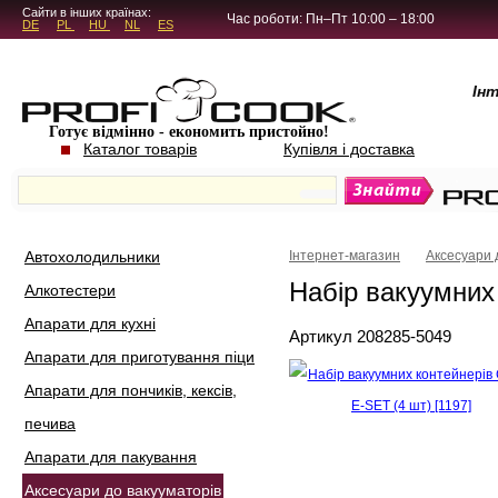
5.4.45
Сайти в інших країнах:
Час роботи: Пн–Пт 10:00 – 18:00
DE
PL
HU
NL
ES
Ін
Готує відмінно - економить пристойно!
Каталог товарів
Купівля і доставка
Автохолодильники
Інтернет-магазин
Аксесуари 
Набір вакуумних
Алкотестери
Апарати для кухні
Артикул 208285-5049
Апарати для приготування піци
Апарати для пончиків, кексів,
печива
Апарати для пакування
Аксесуари до вакууматорів