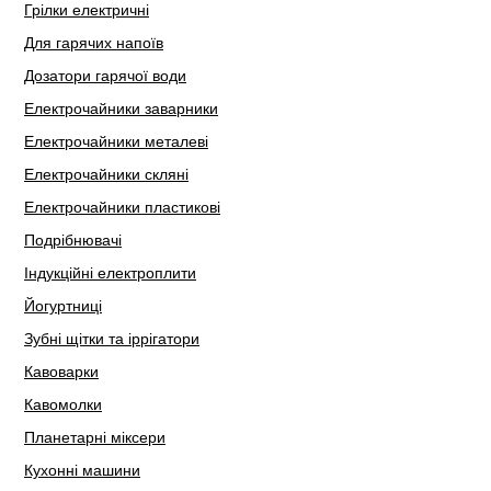
Грілки електричні
Для гарячих напоїв
Дозатори гарячої води
Електрочайники заварники
Електрочайники металеві
Електрочайники скляні
Електрочайники пластикові
Подрібнювачі
Індукційні електроплити
Йогуртниці
Зубні щітки та іррігатори
Кавоварки
Кавомолки
Планетарні міксери
Кухонні машини