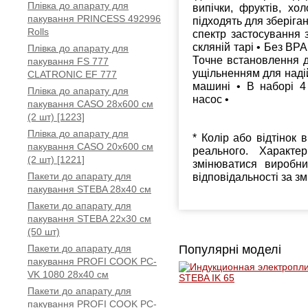
Плівка до апарату для
випічки, фруктів, хо
пакування PRINCESS 492996
підходять для зберіга
Rolls
спектр застосування з
скляній тарі • Без BP
Плівка до апарату для
Точне встановлення д
пакування FS 777
ущільненням для наді
CLATRONIC EF 777
машині • В наборі 4
Плівка до апарату для
насос •
пакування CASO 28х600 см
(2 шт) [1223]
Плівка до апарату для
* Колір або відтінок 
пакування CASO 20х600 см
реального. Характе
(2 шт) [1221]
змінюватися виробн
Пакети до апарату для
відповідальності за з
пакування STEBA 28x40 см
Пакети до апарату для
пакування STEBA 22x30 см
(50 шт)
Пакети до апарату для
Популярні моделі
пакування PROFI COOK PC-
VK 1080 28x40 см
Пакети до апарату для
пакування PROFI COOK PC-