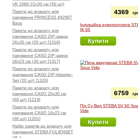
VK 1080 22x30 см (50 шт)
4369
Пакети до апарату для
гр
пакування PRINCESS 492997
Bags
Індукційна електроплита S
IK 65
Пакети до апарату для
пакування CASO ZIP-замок
Купити
26x35 см (20 шт) [1316]
Пакети до апарату для
пакування CASO ZIP-замок
26x23 см (20 шт) [1317]
Пакети до апарату для
пакування CASO ZIP-Adapter-
Set (20 шт) [1325]
Пакети до апарату для
6759
пакування CASO 20х30 см
гр
(50 шт) [1219]
Піч Су Вид STEBA SV 50 So
Пакети до апарату для
Vide
пакування CASO 16x23 см
(50 шт) [1201]
Купити
Набір пакетів до апарату для
пакування STEBA FOLIENSET
VK 1