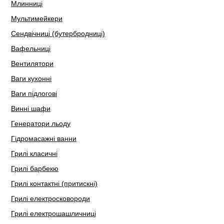
Млинниці
Мультимейкери
Сендвічниці (бутербродниці)
Вафельниці
Вентилятори
Ваги кухонні
Ваги підлогові
Винні шафи
Генератори льоду
Гідромасажні ванни
Грилі класичні
Грилі барбекю
Грилі контактні (притискні)
Грилі електросковороди
Грилі електрошашличниці