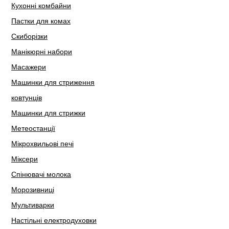
Кухонні комбайни
Пастки для комах
Скиборізки
Манікюрні набори
Масажери
Машинки для стриження
ковтунців
Машинки для стрижки
Метеостанції
Мікрохвильові печі
Міксери
Спінювачі молока
Морозивниці
Мультиварки
Настільні електродуховки