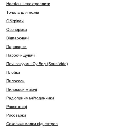
Настільні електроплити
Точила для ножів
Обігрівачі
Овочерізки
Відпарювачі
Пароварки
Пароочищувачі
Печі вакуумні Су Вид (Sous Vide)
Плойки
Пилососи
Пилососи миючі
Радіоприймачі/годинники
Раклетниці
Рисоварки
Соковижималки відцентрові