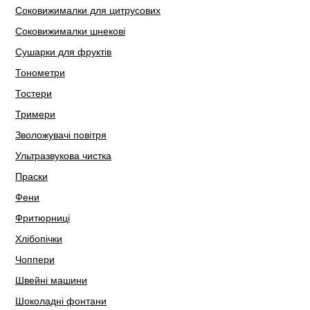
Соковижималки для цитрусових
Соковижималки шнекові
Сушарки для фруктів
Тонометри
Тостери
Тримери
Зволожувачі повітря
Ультразвукова чистка
Праски
Фени
Фритюрниці
Хлібопічки
Чоппери
Швейні машини
Шоколадні фонтани