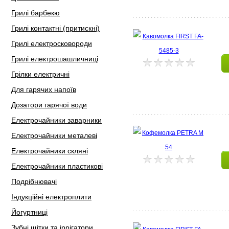
Грилі барбекю
Грилі контактні (притискні)
Грилі електросковороди
Грилі електрошашличниці
Грілки електричні
Для гарячих напоїв
Дозатори гарячої води
Електрочайники заварники
Електрочайники металеві
Електрочайники скляні
Електрочайники пластикові
Подрібнювачі
Індукційні електроплити
Йогуртниці
Зубні щітки та іррігатори