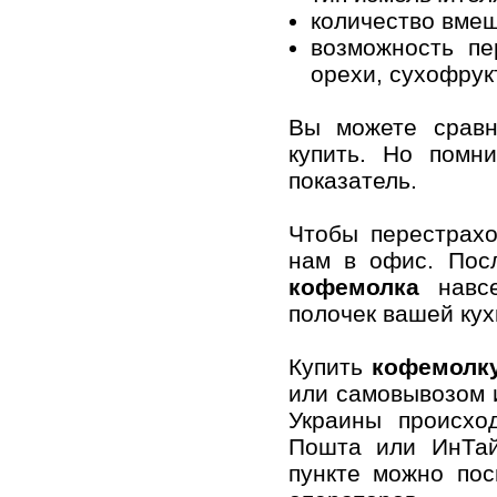
количество вме
возможность пе
орехи, сухофрук
Вы можете срав
купить. Но помн
показатель.
Чтобы перестрах
нам в офис. Пос
кофемолка
навсе
полочек вашей кух
Купить
кофемолк
или самовывозом 
Украины происхо
Пошта или ИнТай
пункте можно пос