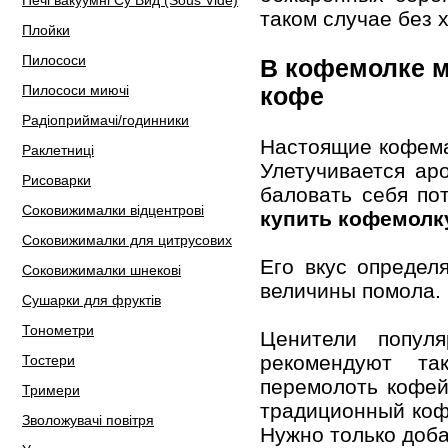
Печі вакуумні Су Вид (Sous Vide)
таком случае без
Плойки
Пилососи
В кофемолке м
Пилососи миючі
кофе
Радіоприймачі/годинники
Настоящие кофема
Раклетниці
Улетучивается ар
Рисоварки
баловать себя по
Соковижималки відцентрові
купить кофемолк
Соковижималки для цитрусових
Его вкус определ
Соковижималки шнекові
величины помола.
Сушарки для фруктів
Тонометри
Ценители попул
рекомендуют та
Тостери
перемолоть кофей
Тримери
традиционный кофе
Зволожувачі повітря
Нужно только доба