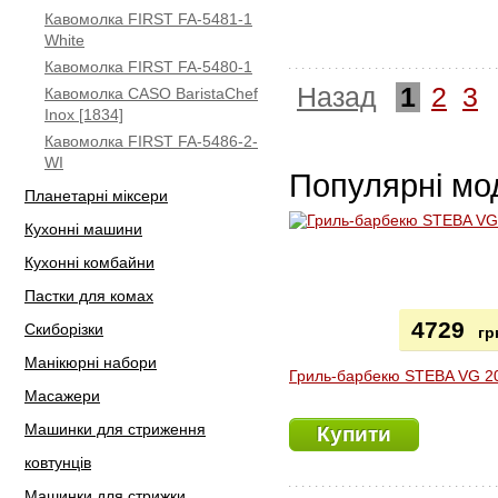
Кавомолка FIRST FA-5481-1
White
Кавомолка FIRST FA-5480-1
Назад
1
2
3
Кавомолка CASO BaristaChef
Inox [1834]
Кавомолка FIRST FA-5486-2-
WI
Популярні мо
Планетарні міксери
Кухонні машини
Кухонні комбайни
Пастки для комах
4729
Скиборізки
гр
Манікюрні набори
Гриль-барбекю STEBA VG 2
Масажери
Машинки для стриження
Купити
ковтунців
Машинки для стрижки