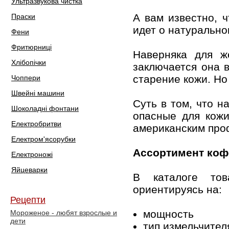
Ультразвукова чистка
А вам известно, 
Праски
идет о натурально
Фени
Фритюрниці
Наверняка для ж
Хлібопічки
заключается она 
старение кожи. Но
Чоппери
Швейні машини
Суть в том, что 
Шоколадні фонтани
опасные для кожи
Електробритви
американским про
Електром'ясорубки
Ассортимент коф
Електроножі
Яйцеварки
В каталоге то
ориентируясь на:
Рецепти
мощность
Мороженое - любят взрослые и
дети
тип измельчител