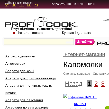
5.4.45
Сайти в інших країнах:
Час роботи: Пн–Пт 10:00 – 18:00
DE
PL
HU
NL
ES
Ін
Готує відмінно - економить пристойно!
Каталог товарів
Купівля і доставка
Інтернет-магазин
Автохолодильники
Кавомолки
Алкотестери
Апарати для кухні
Спочатку дешевше
Спочатку д
Апарати для приготування піци
Назад
1
2
3
Апарати для пончиків, кексів,
печива
Апарати для пакування
Аксесуари до вакууматорів