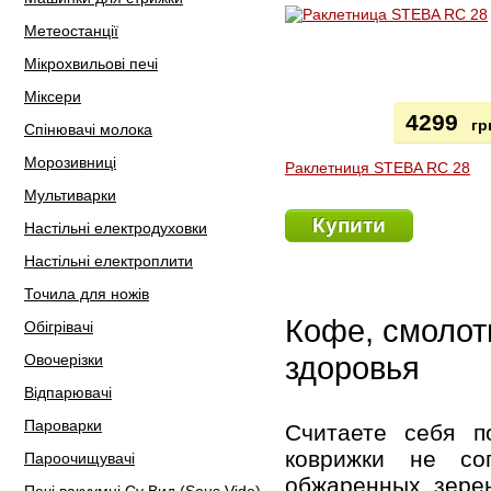
Метеостанції
Мікрохвильові печі
Міксери
4299
гр
Спінювачі молока
Морозивниці
Раклетниця STEBA RC 28
Мультиварки
Купити
Настільні електродуховки
Настільні електроплити
Точила для ножів
Кофе, смолот
Обігрівачі
здоровья
Овочерізки
Відпарювачі
Пароварки
Считаете себя п
коврижки не со
Пароочищувачі
обжаренных зере