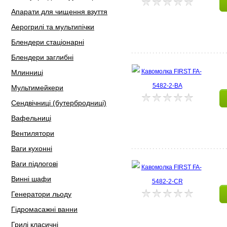
Апарати для чищення взуття
Аерогрилі та мультипічки
Блендери стаціонарні
Блендери заглибні
Млинниці
Мультимейкери
Сендвічниці (бутербродниці)
Вафельниці
Вентилятори
Ваги кухонні
Ваги підлогові
Винні шафи
Генератори льоду
Гідромасажні ванни
Грилі класичні