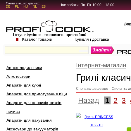
5.4.45
Сайти в інших країнах:
Час роботи: Пн–Пт 10:00 – 18:00
DE
PL
HU
NL
ES
Ін
Готує відмінно - економить пристойно!
Каталог товарів
Купівля і доставка
Інтернет-магазин
Автохолодильники
Грилі класич
Алкотестери
Апарати для кухні
Спочатку дешевше
Спочатку д
Апарати для приготування піци
Назад
1
2
3
Апарати для пончиків, кексів,
печива
Апарати для пакування
Аксесуари до вакууматорів