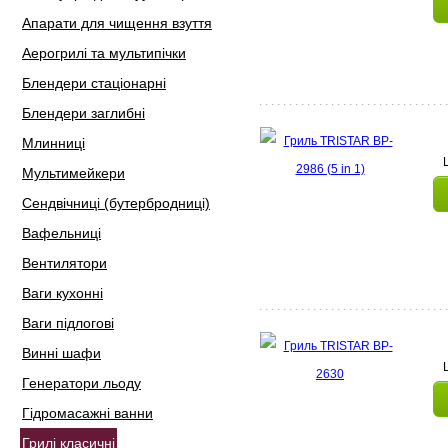
Апарати для чищення взуття
Аерогрилі та мультипічки
Блендери стаціонарні
Блендери заглибні
Млинниці
Мультимейкери
Сендвічниці (бутербродниці)
Вафельниці
Вентилятори
Ваги кухонні
Ваги підлогові
Винні шафи
Генератори льоду
Гідромасажні ванни
Грилі класичні