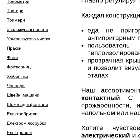
плавно регулируя 
Тонометри
Тостери
Каждая конструкци
Тримери
еда не пригор
Зволожувачі повітря
антипригарным 
Ультразвукова чистка
пользовател
Праски
теплоизолирова
Фени
прозрачная крыш
и позволит визу
Фритюрниці
этапах
Хлібопічки
Чоппери
Наш ассортимен
Швейні машини
контактный
. С 
прожаренности, 
Шоколадні фонтани
напольном или на
Електробритви
Електром'ясорубки
Хотите чувств
Електроножі
электрический
и 