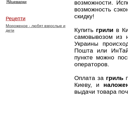
возможности. Исп
Яйцеварки
возможность сэко
скидку!
Рецепти
Мороженое - любят взрослые и
Купить
грили
в К
дети
самовывозом из
Украины происхо
Пошта или ИнТай
пункте можно пос
операторов.
Оплата за
гриль
Киеву, и
наложе
выдачи товара поч