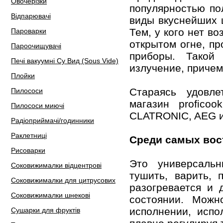
Овочерізки
популярностью п
Відпарювачі
виды вкуснейших 
Тем, у кого нет в
Пароварки
открытом огне, п
Пароочищувачі
приборы. Такой
Печі вакуумні Су Вид (Sous Vide)
излучение, причем
Плойки
Стараясь удовле
Пилососи
магазин profico
Пилососи миючі
CLATRONIC, AEG и
Радіоприймачі/годинники
Раклетниці
Среди самых вос
Рисоварки
Это универсальн
Соковижималки відцентрові
тушить, варить, 
Соковижималки для цитрусових
разогревается и 
Соковижималки шнекові
состоянии. Можн
исполнении, испо
Сушарки для фруктів