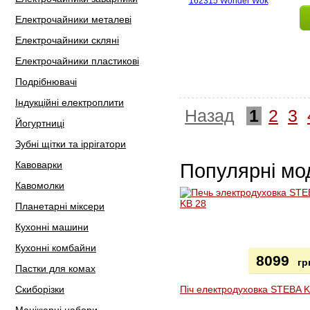
Електрочайники металеві
Електрочайники скляні
Електрочайники пластикові
Подрібнювачі
Індукційні електроплити
Назад
1
2
3
Йогуртниці
Зубні щітки та іррігатори
Кавоварки
Популярні мо
Кавомолки
Планетарні міксери
Кухонні машини
Кухонні комбайни
8099
гр
Пастки для комах
Скиборізки
Піч електродуховка STEBA 