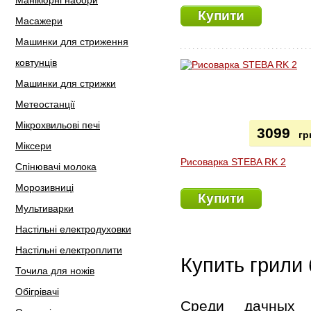
Манікюрні набори
Купити
Масажери
Машинки для стриження
ковтунців
Машинки для стрижки
Метеостанції
Мікрохвильові печі
3099
гр
Міксери
Рисоварка STEBA RK 2
Спінювачі молока
Морозивниці
Купити
Мультиварки
Настільні електродуховки
Настільні електроплити
Купить грили
Точила для ножів
Обігрівачі
Среди дачных 