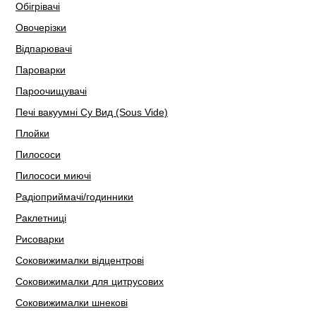
Обігрівачі
Овочерізки
Відпарювачі
Пароварки
Пароочищувачі
Печі вакуумні Су Вид (Sous Vide)
Плойки
Пилососи
Пилососи миючі
Радіоприймачі/годинники
Раклетниці
Рисоварки
Соковижималки відцентрові
Соковижималки для цитрусових
Соковижималки шнекові