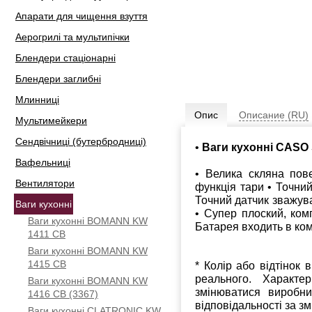
Апарати для чищення взуття
Аерогрилі та мультипічки
Блендери стаціонарні
Блендери заглибні
Млинниці
Опис
Описание (RU)
Мультимейкери
Сендвічниці (бутербродниці)
•
Ваги кухонні CASO 
Вафельниці
• Велика скляна пов
Вентилятори
функція тари • Точний
Точний датчик зважува
Ваги кухонні
• Супер плоский, ком
Ваги кухонні BOMANN KW
Батарея входить в ком
1411 CB
Ваги кухонні BOMANN KW
1415 CB
* Колір або відтінок 
реального. Характе
Ваги кухонні BOMANN KW
змінюватися виробн
1416 CB (3367)
відповідальності за з
Ваги кухонні CLATRONIC KW