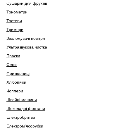
Сушарки для фруктів
Тонометри
Тостери
Тримери
Зволожувачі повітря
Ультразвукова чистка
Праски
Фени
Фритюрниці
Хлібопічки
Чоппери
Швейні машини
Шоколадні фонтани
Електробритви
Електром'ясорубки