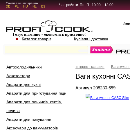
5.4.45
Сайти в інших країнах:
Час роботи: Пн–Пт 10:00 – 18:00
DE
PL
HU
NL
ES
Ін
Готує відмінно - економить пристойно!
Каталог товарів
Купівля і доставка
Автохолодильники
Інтернет-магазин
Ваги кухонн
Ваги кухонні CAS
Алкотестери
Апарати для кухні
Артикул 208230-699
Апарати для приготування піци
Апарати для пончиків, кексів,
печива
Апарати для пакування
Аксесуари до вакууматорів