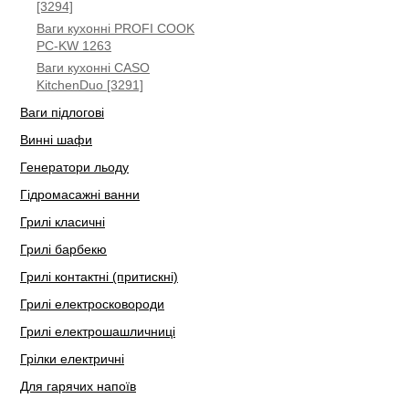
[3294]
Ваги кухонні PROFI COOK
PC-KW 1263
Ваги кухонні CASO
KitchenDuo [3291]
Ваги підлогові
Винні шафи
Генератори льоду
Гідромасажні ванни
Грилі класичні
Грилі барбекю
Грилі контактні (притискні)
Грилі електросковороди
Грилі електрошашличниці
Грілки електричні
Для гарячих напоїв