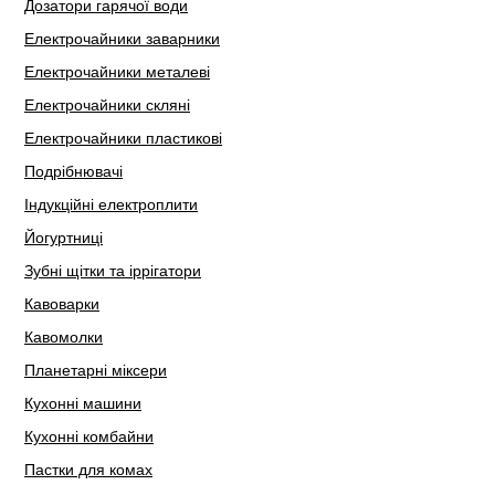
Дозатори гарячої води
Електрочайники заварники
Електрочайники металеві
Електрочайники скляні
Електрочайники пластикові
Подрібнювачі
Індукційні електроплити
Йогуртниці
Зубні щітки та іррігатори
Кавоварки
Кавомолки
Планетарні міксери
Кухонні машини
Кухонні комбайни
Пастки для комах