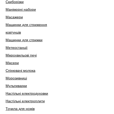
Скиборізки
Манікюрні набори
Масажери
Машинки для стриження
ковтунців
Машинки для стрижки
Метеостанції
Мікрохвильові печі
Міксери
Спінювачі молока
Морозивниці
Мультиварки
Настільні електродуховки
Настільні електроплити
Точила для ножів