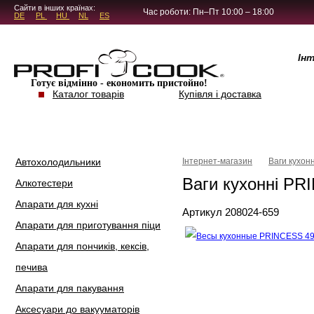
5.4.45
Сайти в інших країнах:
Час роботи: Пн–Пт 10:00 – 18:00
DE
PL
HU
NL
ES
Ін
Готує відмінно - економить пристойно!
Каталог товарів
Купівля і доставка
Автохолодильники
Інтернет-магазин
Ваги кухонн
Ваги кухонні P
Алкотестери
Апарати для кухні
Артикул 208024-659
Апарати для приготування піци
Апарати для пончиків, кексів,
печива
Апарати для пакування
Аксесуари до вакууматорів