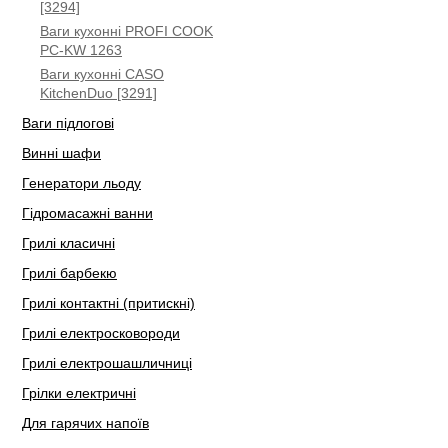
[3294]
Ваги кухонні PROFI COOK
PC-KW 1263
Ваги кухонні CASO
KitchenDuo [3291]
Ваги підлогові
Винні шафи
Генератори льоду
Гідромасажні ванни
Грилі класичні
Грилі барбекю
Грилі контактні (притискні)
Грилі електросковороди
Грилі електрошашличниці
Грілки електричні
Для гарячих напоїв