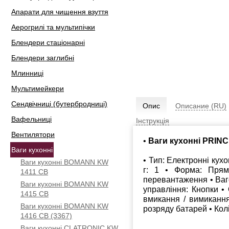
Апарати для чищення взуття
Аерогрилі та мультипічки
Блендери стаціонарні
Блендери заглибні
Млинниці
Мультимейкери
Сендвічниці (бутербродниці)
Опис
Описание (RU)
Вафельниці
Інструкція
Вентилятори
•
Ваги кухонні PRIN
Ваги кухонні
• Тип: Електронні кухо
Ваги кухонні BOMANN KW
г: 1 • Форма: Прям
1411 CB
перевантаження • Ваго
Ваги кухонні BOMANN KW
управління: Кнопки • 
1415 CB
вмикання / вимикання
Ваги кухонні BOMANN KW
розряду батарей • Колі
1416 CB (3367)
Ваги кухонні CLATRONIC KW