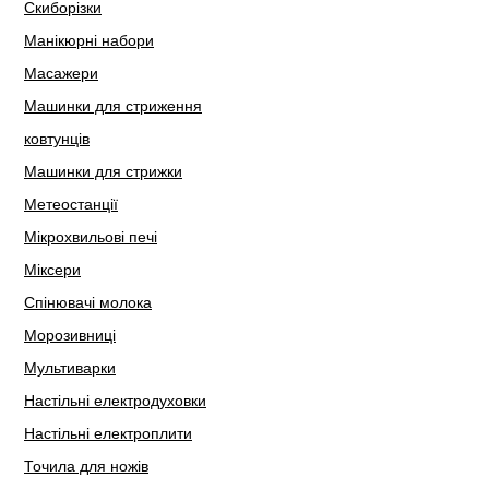
Скиборізки
Манікюрні набори
Масажери
Машинки для стриження
ковтунців
Машинки для стрижки
Метеостанції
Мікрохвильові печі
Міксери
Спінювачі молока
Морозивниці
Мультиварки
Настільні електродуховки
Настільні електроплити
Точила для ножів