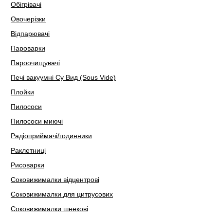
Обігрівачі
Овочерізки
Відпарювачі
Пароварки
Пароочищувачі
Печі вакуумні Су Вид (Sous Vide)
Плойки
Пилососи
Пилососи миючі
Радіоприймачі/годинники
Раклетниці
Рисоварки
Соковижималки відцентрові
Соковижималки для цитрусових
Соковижималки шнекові