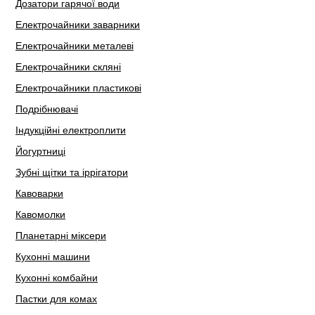
Дозатори гарячої води
Електрочайники заварники
Електрочайники металеві
Електрочайники скляні
Електрочайники пластикові
Подрібнювачі
Індукційні електроплити
Йогуртниці
Зубні щітки та іррігатори
Кавоварки
Кавомолки
Планетарні міксери
Кухонні машини
Кухонні комбайни
Пастки для комах