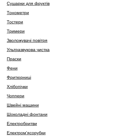
Сушарки для фруктів
Тонометри
Тостери
Тримери
Зволожувачі повітря
Ультразвукова чистка
Праски
Фени
Фритюрниці
Хлібопічки
Чоппери
Швейні машини
Шоколадні фонтани
Електробритви
Електром'ясорубки