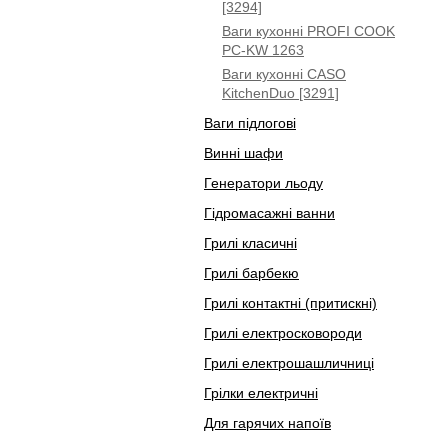
[3294]
Ваги кухонні PROFI COOK
PC-KW 1263
Ваги кухонні CASO
KitchenDuo [3291]
Ваги підлогові
Винні шафи
Генератори льоду
Гідромасажні ванни
Грилі класичні
Грилі барбекю
Грилі контактні (притискні)
Грилі електросковороди
Грилі електрошашличниці
Грілки електричні
Для гарячих напоїв