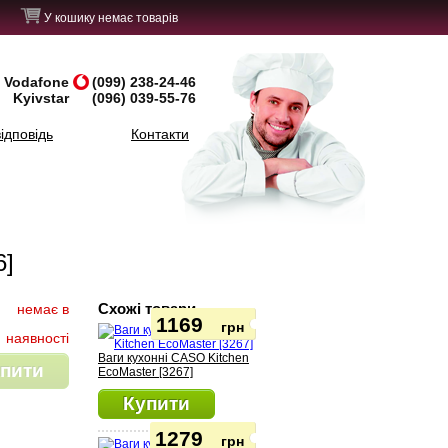
У кошику немає товарів
Vodafone
(099) 238-24-46
Kyivstar
(096) 039-55-76
ідповідь
Контакти
6]
Схожі товари
немає в
1169
грн
наявності
Ваги кухонні CASO Kitchen
пити
EcoMaster [3267]
Купити
1279
грн