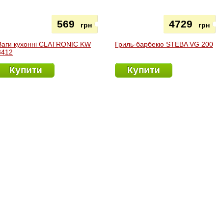
569
4729
грн
грн
Ваги кухонні CLATRONIC KW
Гриль-барбекю STEBA VG 200
3412
Купити
Купити