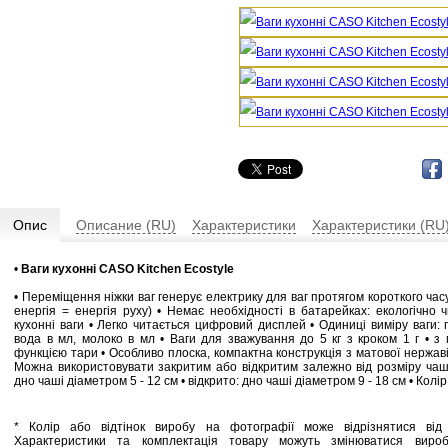
Опис
Описание (RU)
Характеристики
Характеристики (RU
•
Ваги кухонні CASO Kitchen Ecostyle
• Переміщення ніжки ваг генерує електрику для ваг протягом короткого час
енергія = енергія руху) • Немає необхідності в батарейках: екологічно чи
кухонні ваги • Легко читається цифровий дисплей • Одиниці виміру ваги: г
вода в мл, молоко в мл • Ваги для зважування до 5 кг з кроком 1 г • з
функцією тари • Особливо плоска, компактна конструкція з матової нержаві
Можна використовувати закритим або відкритим залежно від розміру чаші
дно чаші діаметром 5 - 12 см • відкрито: дно чаші діаметром 9 - 18 см • Колір:
* Колір або відтінок виробу на фотографії може відрізнятися від 
Характеристики та комплектація товару можуть змінюватися виро