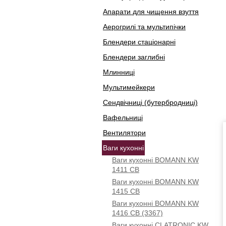
Апарати для чищення взуття
Аерогрилі та мультипічки
Блендери стаціонарні
Блендери заглибні
Млинниці
Мультимейкери
Сендвічниці (бутербродниці)
Вафельниці
Вентилятори
Ваги кухонні
Ваги кухонні BOMANN KW
1411 CB
Ваги кухонні BOMANN KW
1415 CB
Ваги кухонні BOMANN KW
1416 CB (3367)
Ваги кухонні CLATRONIC KW