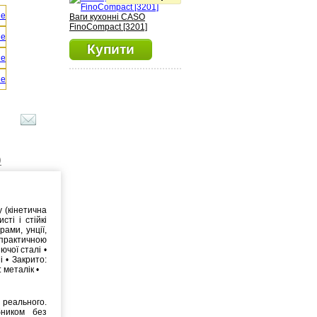
Ваги кухонні CASO
FinoCompact [3201]
Купити
)
у (кінетична
сті і стійкі
рами, унції,
 практичною
ючої сталі •
 • Закрито:
 металік •
реального.
бником без