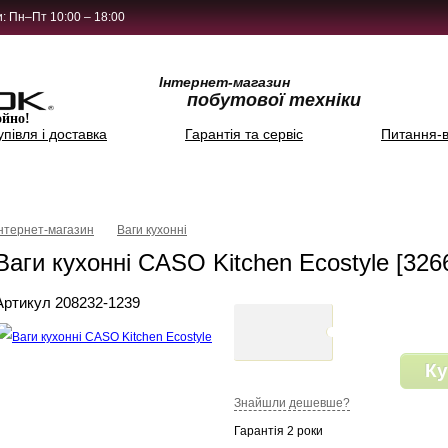
: Пн–Пт 10:00 – 18:00
Інтернет-магазин
побутової техніки
ойно!
упівля і доставка
Гарантія та сервіс
Питання-в
Інтернет-магазин
Ваги кухонні
Ваги кухонні CASO Kitchen Ecostyle [326
Артикул 208232-1239
Ку
Знайшли дешевше?
Гарантія 2 роки