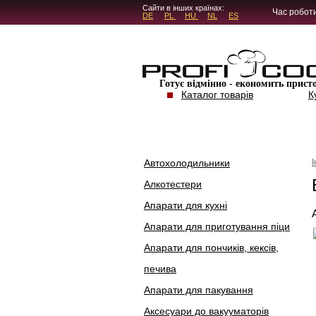
5.4.45
Сайти в інших країнах:
Час роботи
DE
PL
HU
NL
ES
Готує відмінно - економить прист
Каталог товарів
К
Автохолодильники
Алкотестери
Апарати для кухні
Апарати для приготування піци
Апарати для пончиків, кексів,
печива
Апарати для пакування
Аксесуари до вакууматорів