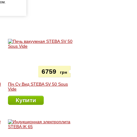
ком.
6759
грн
8
Піч Су Вид STEBA SV 50 Sous
Vide
Купити