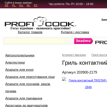
5.4.45
Сайти в інших країнах:
Час роботи: Пн–Пт 10:00 – 18:00
DE
PL
HU
NL
ES
Ін
Готує відмінно - економить пристойно!
Каталог товарів
Купівля і доставка
Автохолодильники
Інтернет-магазин
Грилі конта
Гриль контактн
Алкотестери
Апарати для кухні
Артикул 203900-2179
Апарати для приготування піци
Апарати для пончиків, кексів,
печива
Апарати для пакування
Аксесуари до вакууматорів