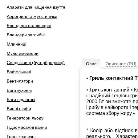
Апарати для чищення взуття
Аерогрилі та мультипічки
Блендери стаціонарні
Блендери заглибні
Млинниці
Мультимейкери
Сендвічниці (бутербродниці)
Опис
Описание (RU)
Вафельниці
•
Гриль контактний 
Вентилятори
• Гриль контактний • 
Ваги кухонні
і надійний сендвіч-гр
Ваги підлогові
2000 Вт ви зможете при
і рибу в найкоротші т
Винні шафи
система збору жиру •
Генератори льоду
Гідромасажні ванни
* Колір або відтінок 
реального. Характе
Грилі класичні