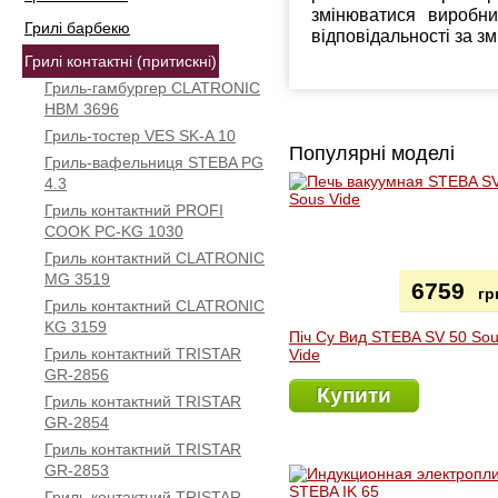
змінюватися виробн
Грилі барбекю
відповідальності за з
Грилі контактні (притискні)
Гриль-гамбургер CLATRONIC
HBM 3696
Гриль-тостер VES SK-A 10
Популярні моделі
Гриль-вафельниця STEBA PG
4.3
Гриль контактний PROFI
COOK PC-KG 1030
Гриль контактний CLATRONIC
МG 3519
6759
гр
Гриль контактний CLATRONIC
KG 3159
Піч Су Вид STEBA SV 50 So
Гриль контактний TRISTAR
Vide
GR-2856
Купити
Гриль контактний TRISTAR
GR-2854
Гриль контактний TRISTAR
GR-2853
Гриль контактний TRISTAR