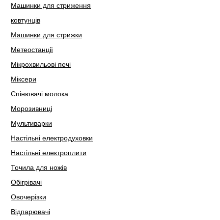
Машинки для стриження
ковтунців
Машинки для стрижки
Метеостанції
Мікрохвильові печі
Міксери
Спінювачі молока
Морозивниці
Мультиварки
Настільні електродуховки
Настільні електроплити
Точила для ножів
Обігрівачі
Овочерізки
Відпарювачі