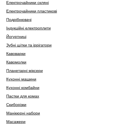
Електрочайники скляні
Електрочайники пластикові
Подрібнювачі
Індукційні електроплити
Йогуртниці
Зубні щітки та іррігатори
Кавоварки
Кавомолки
Планетарні міксери
Кухонні машини
Кухонні комбайни
Пастки для комах
Скиборізки
Манікюрні набори
Масажери