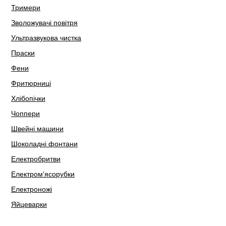
Тримери
Зволожувачі повітря
Ультразвукова чистка
Праски
Фени
Фритюрниці
Хлібопічки
Чоппери
Швейні машини
Шоколадні фонтани
Електробритви
Електром'ясорубки
Електроножі
Яйцеварки