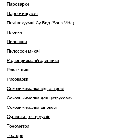
Пароварки
Пароочищувачі
Печі вакуумні Су Вид (Sous Vide)
Плойки
Пилососи
Пилососи миючі
Радіоприймачі/годинники
Раклетниці
Рисоварки
Соковижималки відцентрові
Соковижималки для цитрусових
Соковижималки шнекові
Сушарки для фруктів
Тонометри
Тостери