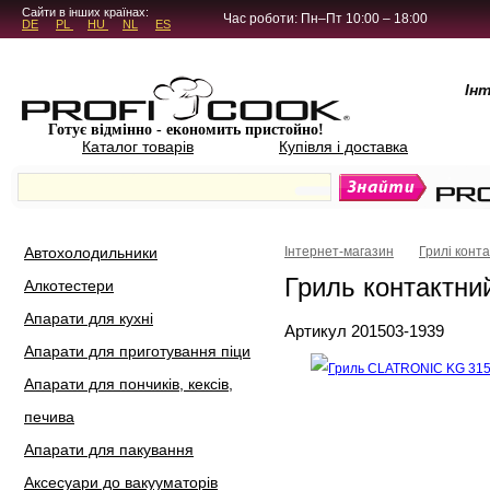
5.4.45
Сайти в інших країнах:
Час роботи: Пн–Пт 10:00 – 18:00
DE
PL
HU
NL
ES
Ін
Готує відмінно - економить пристойно!
Каталог товарів
Купівля і доставка
Автохолодильники
Інтернет-магазин
Грилі конта
Гриль контактн
Алкотестери
Апарати для кухні
Артикул 201503-1939
Апарати для приготування піци
Апарати для пончиків, кексів,
печива
Апарати для пакування
Аксесуари до вакууматорів