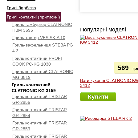
Грилі барбекю
Грилі контактні (притискні)
Гриль-гамбургер CLATRONIC
Популярні моделі
HBM 3696
Гриль-тостер VES SK-A 10
Гриль-вафельниця STEBA PG
4.3
Гриль контактний PROFI
COOK PC-KG 1030
569
гр
Гриль контактний CLATRONIC
МG 3519
Ваги кухонні CLATRONIC K
Гриль контактний
3412
CLATRONIC KG 3159
Купити
Гриль контактний TRISTAR
GR-2856
Гриль контактний TRISTAR
GR-2854
Гриль контактний TRISTAR
GR-2853
Гриль контактний TRISTAR