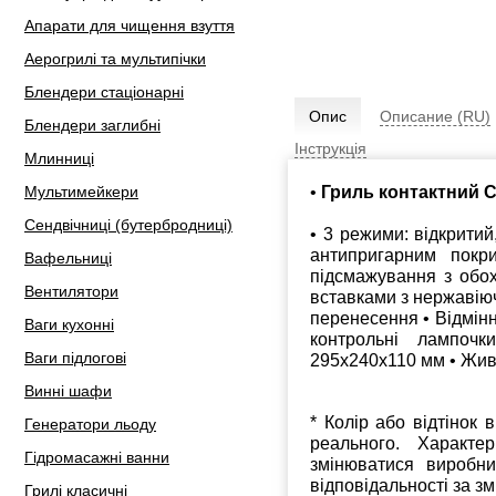
Апарати для чищення взуття
Аерогрилі та мультипічки
Блендери стаціонарні
Опис
Описание (RU)
Блендери заглибні
Інструкція
Млинниці
•
Гриль контактний 
Мультимейкери
Сендвічниці (бутербродниці)
• 3 режими: відкритий
антипригарним покри
Вафельниці
підсмажування з обох
Вентилятори
вставками з нержавіюч
перенесення • Відмінн
Ваги кухонні
контрольні лампочк
Ваги підлогові
295х240х110 мм • Живл
Винні шафи
* Колір або відтінок 
Генератори льоду
реального. Характе
Гідромасажні ванни
змінюватися виробн
відповідальності за з
Грилі класичні