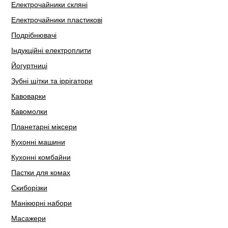
Електрочайники скляні
Електрочайники пластикові
Подрібнювачі
Індукційні електроплити
Йогуртниці
Зубні щітки та іррігатори
Кавоварки
Кавомолки
Планетарні міксери
Кухонні машини
Кухонні комбайни
Пастки для комах
Скиборізки
Манікюрні набори
Масажери