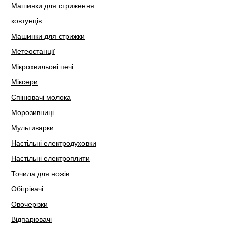
Машинки для стриження
ковтунців
Машинки для стрижки
Метеостанції
Мікрохвильові печі
Міксери
Спінювачі молока
Морозивниці
Мультиварки
Настільні електродуховки
Настільні електроплити
Точила для ножів
Обігрівачі
Овочерізки
Відпарювачі