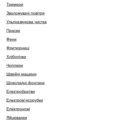
Тримери
Зволожувачі повітря
Ультразвукова чистка
Праски
Фени
Фритюрниці
Хлібопічки
Чоппери
Швейні машини
Шоколадні фонтани
Електробритви
Електром'ясорубки
Електроножі
Яйцеварки