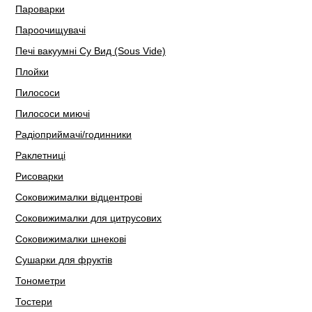
Пароварки
Пароочищувачі
Печі вакуумні Су Вид (Sous Vide)
Плойки
Пилососи
Пилососи миючі
Радіоприймачі/годинники
Раклетниці
Рисоварки
Соковижималки відцентрові
Соковижималки для цитрусових
Соковижималки шнекові
Сушарки для фруктів
Тонометри
Тостери