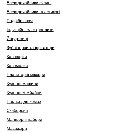
Електрочайники скляні
Електрочайники пластикові
Подрібнювачі
Індукційні електроплити
Йогуртниці
Зубні щітки та іррігатори
Кавоварки
Кавомолки
Планетарні міксери
Кухонні машини
Кухонні комбайни
Пастки для комах
Скиборізки
Манікюрні набори
Масажери