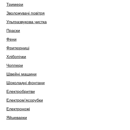
Тримери
Зволожувачі повітря
Ультразвукова чистка
Праски
Фени
Фритюрниці
Хлібопічки
Чоппери
Швейні машини
Шоколадні фонтани
Електробритви
Електром'ясорубки
Електроножі
Яйцеварки