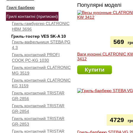
Популярні моделі
Грилі барбекю
Грилі контактні (притискні)
Гриль-гамбургер CLATRONIC
HBM 3696
Гриль-тостер VES SK-A 10
569
Гриль-вафельниця STEBA PG
гр
4.3
Ваги кухонні CLATRONIC K
Гриль контактний PROFI
3412
COOK PC-KG 1030
Гриль контактний CLATRONIC
Купити
МG 3519
Гриль контактний CLATRONIC
KG 3159
Гриль контактний TRISTAR
GR-2856
Гриль контактний TRISTAR
GR-2854
Гриль контактний TRISTAR
4729
гр
GR-2853
Гриль контактний TRISTAR
Гриль-барбекю STEBA VG 2