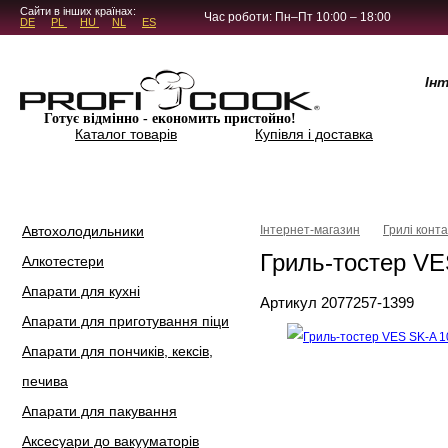
5.4.45
Сайти в інших країнах:
Час роботи: Пн–Пт 10:00 – 18:00
DE
PL
HU
NL
ES
Ін
Готує відмінно - економить пристойно!
Каталог товарів
Купівля і доставка
Автохолодильники
Інтернет-магазин
Грилі конта
Гриль-тостер VE
Алкотестери
Апарати для кухні
Артикул 2077257-1399
Апарати для приготування піци
Апарати для пончиків, кексів,
печива
Апарати для пакування
Аксесуари до вакууматорів