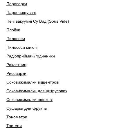
Пароварки
Пароочищувачі
Печі вакуумні Су Вид (Sous Vide)
Плойки
Пилососи
Пилососи миючі
Радіоприймачі/годинники
Раклетниці
Рисоварки
Соковижималки відцентрові
Соковижималки для цитрусових
Соковижималки шнекові
Сушарки для фруктів
Тонометри
Тостери