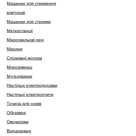
Машинки для стриження
ковтунців
Машинки для стрижки
Метеостанції
Мікрохвильові печі
Міксери
Спінювачі молока
Морозивниці
Мультиварки
Настільні електродуховки
Настільні електроплити
Точила для ножів
Обігрівачі
Овочерізки
Відпарювачі