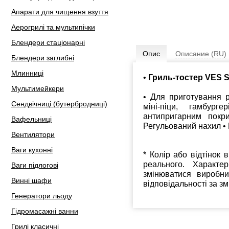
Апарати для чищення взуття
Аерогрилі та мультипічки
Блендери стаціонарні
Опис
Описание (RU)
Блендери заглибні
Млинниці
•
Гриль-тостер VES S
Мультимейкери
• Для приготування ри
Сендвічниці (бутербродниці)
міні-піци, гамбур
антипригарним покр
Вафельниці
Регульований нахил • 
Вентилятори
Ваги кухонні
* Колір або відтінок 
реального. Характе
Ваги підлогові
змінюватися виробн
Винні шафи
відповідальності за з
Генератори льоду
Гідромасажні ванни
Грилі класичні