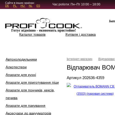
5.4.45
Сайти в інших країнах:
Час роботи: Пн–Пт 10:00 – 18:00
DE
PL
HU
NL
ES
Ін
Готує відмінно - економить пристойно!
Каталог товарів
Купівля і доставка
Автохолодильники
Інтернет-магазин
Відпарювач
Відпарювач BOM
Алкотестери
Апарати для кухні
Артикул 202636-4359
Апарати для приготування піци
Апарати для пончиків, кексів,
печива
Апарати для пакування
Аксесуари до вакууматорів