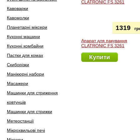
Кавоварки
Кавомолки
1319
Планетарні міксери
гр
Кухонні машини
Апарат для пакування
CLATRONIC FS 3261
Кухонні комбайни
Пастки для комах
Купити
Скиборізки
Манікюрні набори
Масажери
Машинки для стриження
ковтунців
Машинки для стрижки
Метеостанції
Мікрохвильові печі
Міксери