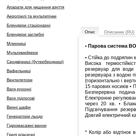
Апарати для чищення взуття
Аерогрилі та мультипічки
Блендери стаціонарні
Опис
Описание (RU)
Блендери заглибні
Млинниці
•
Парова система BO
Мультимейкери
• Стійка до подряпин 
Сендвічниці (бутербродниці)
Висока термостійкі
резервуар для води 
Вафельниці
резервуара з водою пі
Вентилятори
(горизонтально і верт
15 парових носиків • П
Ваги кухонні
Безперервна подача
Електронне регулюван
Ваги підлогові
через 20 хв. • Блак
Винні шафи
Підсвічування резер
Довгий електричний ка
Генератори льоду
Гідромасажні ванни
* Колір або відтінок 
Грилі класичні