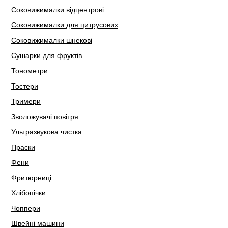
Соковижималки відцентрові
Соковижималки для цитрусових
Соковижималки шнекові
Сушарки для фруктів
Тонометри
Тостери
Тримери
Зволожувачі повітря
Ультразвукова чистка
Праски
Фени
Фритюрниці
Хлібопічки
Чоппери
Швейні машини