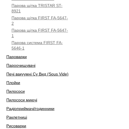
Парова щітка TRISTAR ST-
8921
Парова щітка FIRST FA-5647-
2
Парова щітка FIRST FA-5647-
1
Парова система FIRST FA-
5646-1
Пароварки
Пароочищувачі
Печі вакуумні Су Вид (Sous Vide)
Плойки
Пилососи
Пилососи миючі
Радіоприймачі/годинники
Раклетниці
Рисоварки