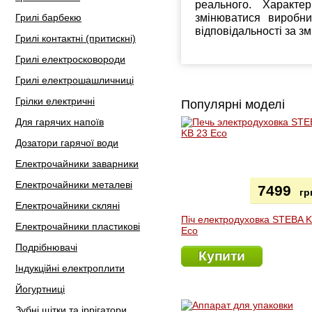
реального. Характе
змінюватися виробн
Грилі барбекю
відповідальності за з
Грилі контактні (притискні)
Грилі електросковороди
Грилі електрошашличниці
Грілки електричні
Популярні моделі
Для гарячих напоїв
Дозатори гарячої води
Електрочайники заварники
Електрочайники металеві
7499
гр
Електрочайники скляні
Піч електродуховка STEBA 
Електрочайники пластикові
Eco
Подрібнювачі
Купити
Індукційні електроплити
Йогуртниці
Зубні щітки та іррігатори