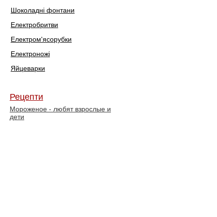
Шоколадні фонтани
Електробритви
Електром'ясорубки
Електроножі
Яйцеварки
Рецепти
Мороженое - любят взрослые и
дети