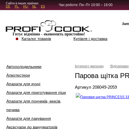
5.4.45
Сайти в інших країнах:
Час роботи: Пн–Пт 10:00 – 18:00
DE
PL
HU
NL
ES
Ін
Готує відмінно - економить пристойно!
Каталог товарів
Купівля і доставка
Автохолодильники
Інтернет-магазин
Відпарювач
Парова щітка P
Алкотестери
Апарати для кухні
Артикул 208049-2059
Апарати для приготування піци
Апарати для пончиків, кексів,
печива
Апарати для пакування
Аксесуари до вакууматорів