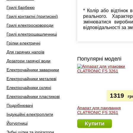
Грилі барбекю
* Колір або відтінок 
реального. Характе
Грилі контактні (притискні)
змінюватися виробн
Грилі електросковороди
відповідальності за з
Грилі електрошашличниці
Грілки електричні
Для гарячих напоїв
Популярні моделі
Дозатори гарячої води
Електрочайники заварники
Електрочайники металеві
Електрочайники скляні
1319
гр
Електрочайники пластикові
Подрібнювачі
Апарат для пакування
CLATRONIC FS 3261
Індукційні електроплити
Купити
Йогуртниці
Зубні щітки та іррігатори