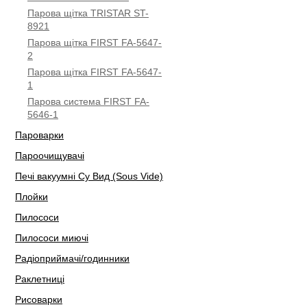
Парова щітка TRISTAR ST-
8921
Парова щітка FIRST FA-5647-
2
Парова щітка FIRST FA-5647-
1
Парова система FIRST FA-
5646-1
Пароварки
Пароочищувачі
Печі вакуумні Су Вид (Sous Vide)
Плойки
Пилососи
Пилососи миючі
Радіоприймачі/годинники
Раклетниці
Рисоварки