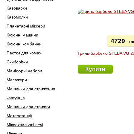
Кавоварки
Кавомолки
Планетарні міксери
Кухонні машини
4729
гр
Кухонні комбайни
Пастки для комах
Гриль-барбекю STEBA VG 2
Скиборізки
Купити
Манікюрні набори
Масажери
Машинки для стриження
ковтунців
Машинки для стрижки
Метеостанції
Мікрохвильові печі
Міксери