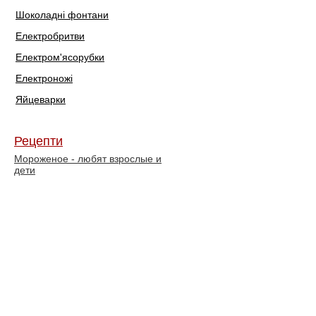
Шоколадні фонтани
Електробритви
Електром'ясорубки
Електроножі
Яйцеварки
Рецепти
Мороженое - любят взрослые и
дети