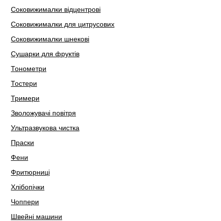
Соковижималки відцентрові
Соковижималки для цитрусових
Соковижималки шнекові
Сушарки для фруктів
Тонометри
Тостери
Тримери
Зволожувачі повітря
Ультразвукова чистка
Праски
Фени
Фритюрниці
Хлібопічки
Чоппери
Швейні машини