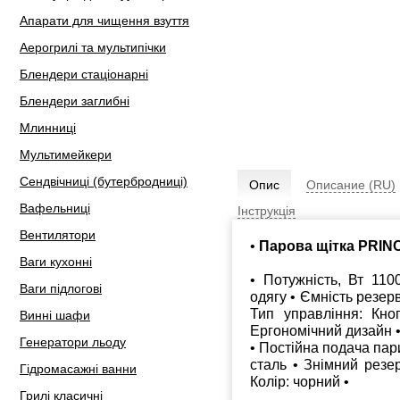
Апарати для чищення взуття
Аерогрилі та мультипічки
Блендери стаціонарні
Блендери заглибні
Млинниці
Мультимейкери
Сендвічниці (бутербродниці)
Опис
Описание (RU)
Вафельниці
Інструкція
Вентилятори
•
Парова щітка PRIN
Ваги кухонні
• Потужність, Вт 11
Ваги підлогові
одягу • Ємність резерву
Тип управління: Кно
Винні шафи
Ергономічний дизайн •
Генератори льоду
• Постійна подача пари
сталь • Знімний резе
Гідромасажні ванни
Колір: чорний •
Грилі класичні