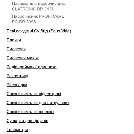
Насадка для пароочисника
CLATRONIC DR 3431
Пароочисник PROFI CARE
PC-DR 3098
Печі вакуумні Су Вид (Sous Vide)
Плойки
Пилососи
Пилососи миючі
Радіоприймачі/годинники
Раклетниці
Рисоварки
Соковижималки відцентрові
Соковижималки для цитрусових
Соковижималки шнекові
Сушарки для фруктів
Тонометри