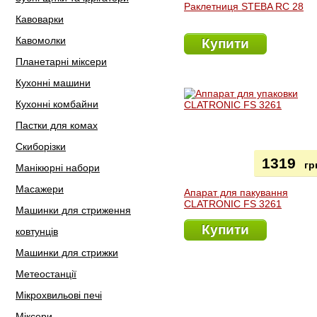
Раклетниця STEBA RC 28
Кавоварки
Кавомолки
Купити
Планетарні міксери
Кухонні машини
Кухонні комбайни
Пастки для комах
Скиборізки
1319
гр
Манікюрні набори
Масажери
Апарат для пакування
CLATRONIC FS 3261
Машинки для стриження
Купити
ковтунців
Машинки для стрижки
Метеостанції
Мікрохвильові печі
Міксери