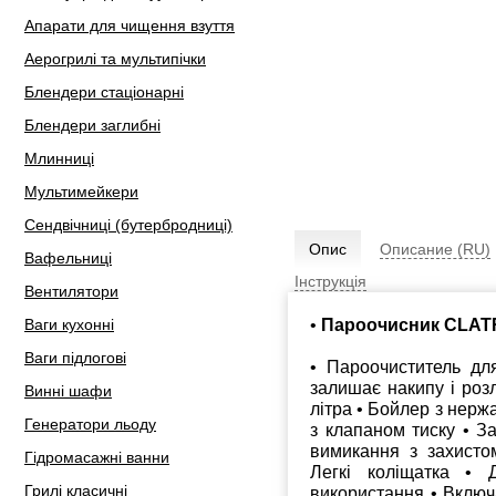
Апарати для чищення взуття
Аерогрилі та мультипічки
Блендери стаціонарні
Блендери заглибні
Млинниці
Мультимейкери
Сендвічниці (бутербродниці)
Опис
Описание (RU)
Вафельниці
Інструкція
Вентилятори
•
Пароочисник CLAT
Ваги кухонні
Ваги підлогові
• Пароочиститель дл
залишає накипу і розл
Винні шафи
літра • Бойлер з нерж
Генератори льоду
з клапаном тиску • З
вимикання з захисто
Гідромасажні ванни
Легкі коліщатка • 
Грилі класичні
використання • Включа