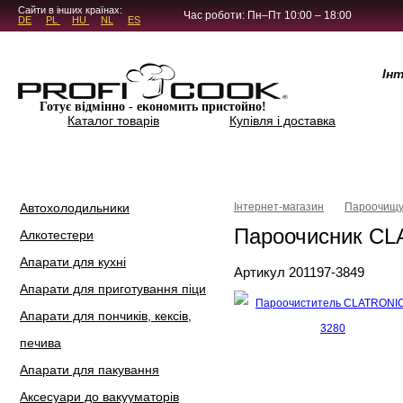
5.4.45
Сайти в інших країнах:
Час роботи: Пн–Пт 10:00 – 18:00
DE
PL
HU
NL
ES
Ін
Готує відмінно - економить пристойно!
Каталог товарів
Купівля і доставка
Автохолодильники
Інтернет-магазин
Пароочищу
Пароочисник CL
Алкотестери
Апарати для кухні
Артикул 201197-3849
Апарати для приготування піци
Апарати для пончиків, кексів,
печива
Апарати для пакування
Аксесуари до вакууматорів