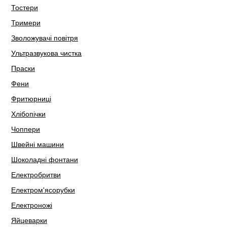
Тостери
Тримери
Зволожувачі повітря
Ультразвукова чистка
Праски
Фени
Фритюрниці
Хлібопічки
Чоппери
Швейні машини
Шоколадні фонтани
Електробритви
Електром'ясорубки
Електроножі
Яйцеварки