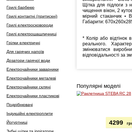
Щітка для підлоги з 
Грилі барбекю
чищення вікон, 2 кутов
мірний стаканчик • В
Грилі контактні (притискні)
Габарити: 670x260x28
Грилі електросковороди
Грилі електрошашличниці
* Колір або відтінок 
Грілки електричні
реального. Характе
змінюватися виробн
Для гарячих напоїв
відповідальності за з
Дозатори гарячої води
Електрочайники заварники
Електрочайники металеві
Популярні моделі
Електрочайники скляні
Електрочайники пластикові
Подрібнювачі
Індукційні електроплити
4299
Йогуртниці
гр
Зубні щітки та іррігатори