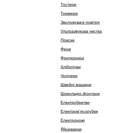
Тостери
Тримери
Зволожувачі повітря
Ультразвукова чистка
Праски
Фени
Фритюрниці
Хлібопічки
Чоппери
Швейні машини
Шоколадні фонтани
Електробритви
Електром'ясорубки
Електроножі
Яйцеварки