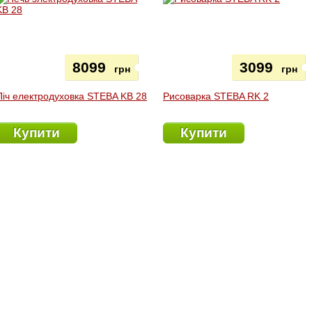
8099
3099
грн
грн
Піч електродуховка STEBA KB 28
Рисоварка STEBA RK 2
Купити
Купити