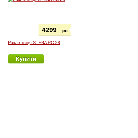
4299
грн
Раклетниця STEBA RC 28
Купити