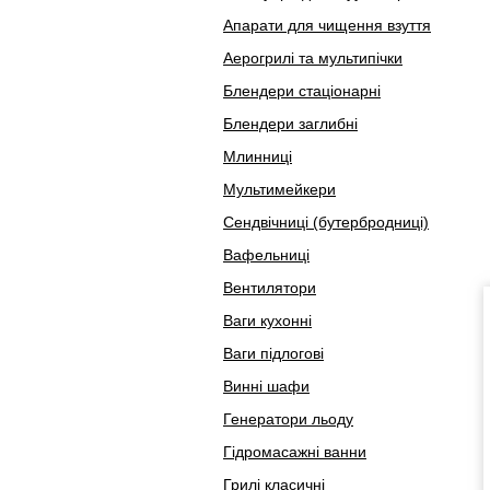
Апарати для чищення взуття
Аерогрилі та мультипічки
Блендери стаціонарні
Блендери заглибні
Млинниці
Мультимейкери
Сендвічниці (бутербродниці)
Вафельниці
Вентилятори
Ваги кухонні
Ваги підлогові
Винні шафи
Генератори льоду
Гідромасажні ванни
Грилі класичні