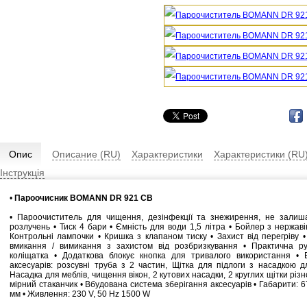
Опис
Описание (RU)
Характеристики
Характеристики (RU
Інструкція
•
Пароочисник BOMANN DR 921 CB
• Пароочиститель для чищення, дезінфекції та знежирення, не залиш
розлучень • Тиск 4 бари • Ємність для води 1,5 літра • Бойлер з нержавію
Контрольні лампочки • Кришка з клапаном тиску • Захист від перегріву 
вмикання / вимикання з захистом від розбризкування • Практична ру
коліщатка • Додаткова блокує кнопка для тривалого використання • 
аксесуарів: розсувні труба з 2 частин, Щітка для підлоги з насадкою д
Насадка для меблів, чищення вікон, 2 кутових насадки, 2 круглих щітки різн
мірний стаканчик • Вбудована система зберігання аксесуарів • Габарити: 
мм • Живлення: 230 V, 50 Hz 1500 W