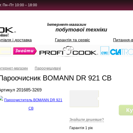
: Пн–Пт 10:00 – 18:00
Інтернет-магазин
побутової техніки
ойно!
упівля і доставка
Гарантія та сервіс
Питання-в
Інтернет-магазин
Пароочищувачі
Пароочисник BOMANN DR 921 CB
Артикул 201685-3269
Ку
Знайшли дешевше?
Гарантія 1 рік