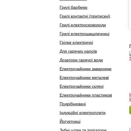
Грилі барбекю
Грилі контактні (притискні)
Грилі електросковороди
Грилі електрошашличниці
Грілки електричні
Для гарячих напоїв
Дозатори гарячої води
Електрочайники заварники
Електрочайники металеві
Електрочайники скляні
Електрочайники пластикові
Подрібнювачі
Індукційні електроплити
Йогуртниці
Зубні щітки та іррігатори