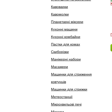
Кавоварки
Кавомолки
Планетарні міксери
Кухонні машини
Кухонні комбайни
Пастки для комах
Скиборізки
Манікюрні набори
Масажери
Машинки для стриження
ковтунців
Машинки для стрижки
Метеостанції
Мікрохвильові печі
Міксери