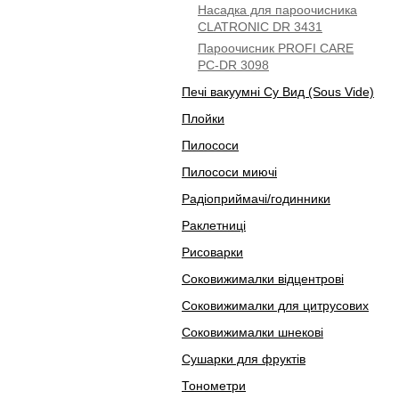
Насадка для пароочисника
CLATRONIC DR 3431
Пароочисник PROFI CARE
PC-DR 3098
Печі вакуумні Су Вид (Sous Vide)
Плойки
Пилососи
Пилососи миючі
Радіоприймачі/годинники
Раклетниці
Рисоварки
Соковижималки відцентрові
Соковижималки для цитрусових
Соковижималки шнекові
Сушарки для фруктів
Тонометри