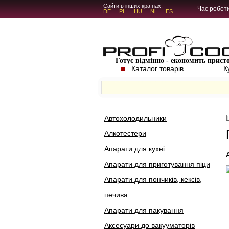
5.4.45
Сайти в інших країнах:
Час роботи
DE
PL
HU
NL
ES
Готує відмінно - економить прист
Каталог товарів
К
Автохолодильники
Алкотестери
Апарати для кухні
Апарати для приготування піци
Апарати для пончиків, кексів,
печива
Апарати для пакування
Аксесуари до вакууматорів