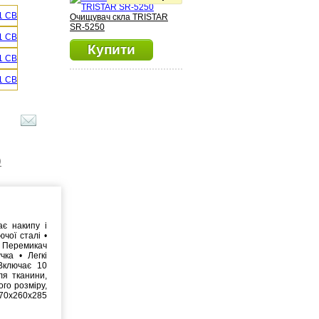
Очищувач скла TRISTAR
SR-5250
Купити
)
ає накипу і
чої сталі •
• Перемикач
чка • Легкі
Включає 10
ля тканини,
ого розміру,
670x260x285