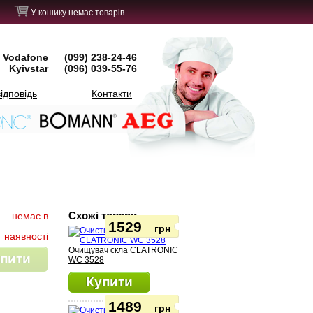
У кошику немає товарів
Vodafone
(099) 238-24-46
Kyivstar
(096) 039-55-76
ідповідь
Контакти
Схожі товари
немає в
1529
грн
наявності
Очищувач скла CLATRONIC
пити
WC 3528
Купити
1489
грн