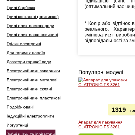
індикацією (синє 
(оптимальний час чищ
Грилі барбекю
Грилі контактні (притискні)
* Колір або відтінок 
Грилі електросковороди
реального. Характе
змінюватися виробн
Грилі електрошашличниці
відповідальності за з
Грілки електричні
Для гарячих напоїв
Дозатори гарячої води
Електрочайники заварники
Популярні моделі
Електрочайники металеві
Електрочайники скляні
Електрочайники пластикові
Подрібнювачі
1319
гр
Індукційні електроплити
Апарат для пакування
Йогуртниці
CLATRONIC FS 3261
Зубні щітки та іррігатори