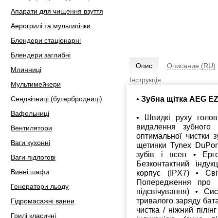
Апарати для чищення взуття
Аерогрилі та мультипічки
Блендери стаціонарні
Блендери заглибні
Опис
Описание (RU)
Млинниці
Інструкція
Мультимейкери
•
Зубна щітка AEG EZ
Сендвічниці (бутербродниці)
Вафельниці
• Швидкі руху голов
видалення зубного
Вентилятори
оптимальної чистки з
Ваги кухонні
щетинки Tynex DuPont
зубів і ясен • Ерг
Ваги підлогові
Безконтактний індук
Винні шафи
корпус (IPX7) • Сві
Попередження про н
Генератори льоду
підсвічування) • Си
тривалого заряду бата
Гідромасажні ванни
чистка / ніжний пілін
Грилі класичні