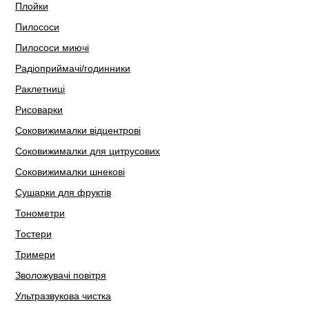
Плойки
Пилососи
Пилососи миючі
Радіоприймачі/годинники
Раклетниці
Рисоварки
Соковижималки відцентрові
Соковижималки для цитрусових
Соковижималки шнекові
Сушарки для фруктів
Тонометри
Тостери
Тримери
Зволожувачі повітря
Ультразвукова чистка