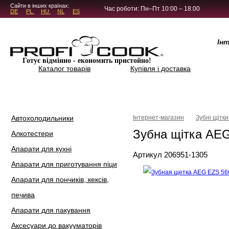
5.4.45
Сайти в інших країнах:
Час роботи: Пн–Пт 10:00 – 18:00
DE
PL
HU
NL
ES
Ін
Готує відмінно - економить пристойно!
Каталог товарів
Купівля і доставка
Автохолодильники
Інтернет-магазин
Зубні щітки
Зубна щітка AE
Алкотестери
Апарати для кухні
Артикул 206951-1305
Апарати для приготування піци
Апарати для пончиків, кексів,
печива
Апарати для пакування
Аксесуари до вакууматорів