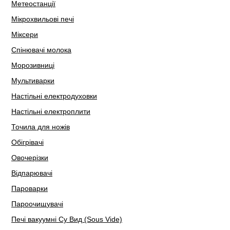
Метеостанції
Мікрохвильові печі
Міксери
Спінювачі молока
Морозивниці
Мультиварки
Настільні електродуховки
Настільні електроплити
Точила для ножів
Обігрівачі
Овочерізки
Відпарювачі
Пароварки
Пароочищувачі
Печі вакуумні Су Вид (Sous Vide)