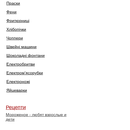
Праски
Фени
Фритюрниці
Хлібопічки
Чоппери
Швейні машини
Шоколадні фонтани
Електробритви
Електром'ясорубки
Електроножі
Яйцеварки
Рецепти
Мороженое - любят взрослые и
дети