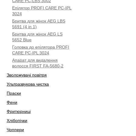
CARE PC-LBS 3002
Епілятор PROFI CARE PC-IPL
3024
Бритва для жінок AEG LBS
5691 (4 in 1)
Бритва для жінок AEG LS
5652 Blue
Головка до епілятора PROFI
CARE PC-IPL 3024
Апарат для видалення
волосся FIRST FA-5680-2
Зволожувачі повітря
Ультразвукова чистка
Праски
Фени
Фритюрниці
Хлібопічки
Чоппери