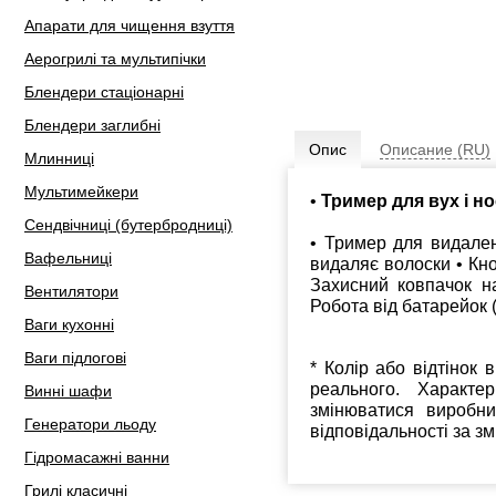
Апарати для чищення взуття
Аерогрилі та мультипічки
Блендери стаціонарні
Блендери заглибні
Опис
Описание (RU)
Млинниці
Мультимейкери
•
Тример для вух і н
Сендвічниці (бутербродниці)
• Тример для видален
Вафельниці
видаляє волоски • Кно
Захисний ковпачок на
Вентилятори
Робота від батарейок (
Ваги кухонні
Ваги підлогові
* Колір або відтінок 
реального. Характе
Винні шафи
змінюватися виробн
Генератори льоду
відповідальності за з
Гідромасажні ванни
Грилі класичні