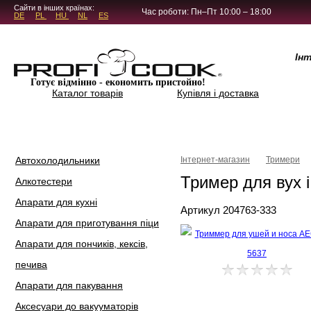
5.4.45
Сайти в інших країнах:
Час роботи: Пн–Пт 10:00 – 18:00
DE
PL
HU
NL
ES
Ін
Готує відмінно - економить пристойно!
Каталог товарів
Купівля і доставка
Автохолодильники
Інтернет-магазин
Тримери
Тример для вух 
Алкотестери
Апарати для кухні
Артикул 204763-333
Апарати для приготування піци
Апарати для пончиків, кексів,
печива
Апарати для пакування
Аксесуари до вакууматорів