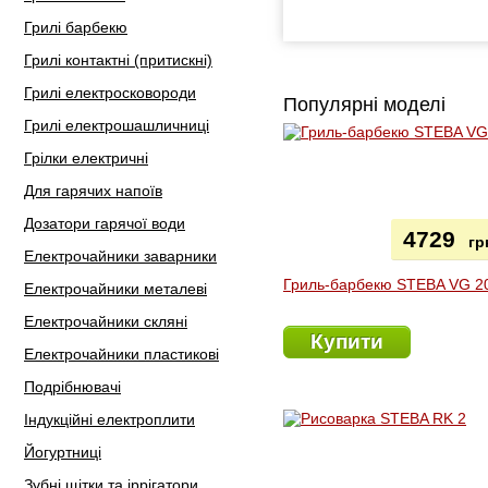
Грилі барбекю
Грилі контактні (притискні)
Грилі електросковороди
Популярні моделі
Грилі електрошашличниці
Грілки електричні
Для гарячих напоїв
Дозатори гарячої води
4729
гр
Електрочайники заварники
Гриль-барбекю STEBA VG 2
Електрочайники металеві
Електрочайники скляні
Купити
Електрочайники пластикові
Подрібнювачі
Індукційні електроплити
Йогуртниці
Зубні щітки та іррігатори