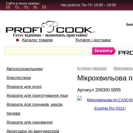
5.4.45
Сайти в інших країнах:
Час роботи: Пн–Пт 10:00 – 18:00
DE
PL
HU
NL
ES
Ін
Готує відмінно - економить пристойно!
Каталог товарів
Купівля і доставка
Автохолодильники
Інтернет-магазин
Мікрохвильо
Мікрохвильова пі
Алкотестери
Апарати для кухні
Артикул 208300-5899
Апарати для приготування піци
Апарати для пончиків, кексів,
печива
Апарати для пакування
Аксесуари до вакууматорів