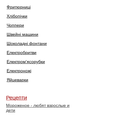
Фритюрниці
Хлібопічки
Чоппери
Швейні машини
Шоколадні фонтани
Електробритви
Електром'ясорубки
Електроножі
Яйцеварки
Рецепти
Мороженое - любят взрослые и
дети