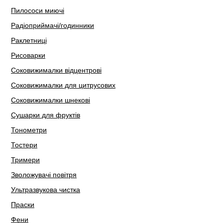
Пилососи миючі
Радіоприймачі/годинники
Раклетниці
Рисоварки
Соковижималки відцентрові
Соковижималки для цитрусових
Соковижималки шнекові
Сушарки для фруктів
Тонометри
Тостери
Тримери
Зволожувачі повітря
Ультразвукова чистка
Праски
Фени