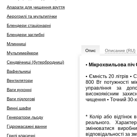
Апарати для чищення взуття
Аерогрилі та мультипічки
Блендери стаціонарні
Блендери заглибні
Млинниці
Опис
Описание (RU)
Мультимейкери
Сендвічниці (бутербродниці)
•
Мікрохвильова піч C
Вафельниці
• Ємність 20 літрів •
Вентилятори
800 Вт потужності мік
управління за доп
Ваги кухонні
високоякісним захис
Ваги підлогові
чищення • Точний 30-х
Винні шафи
* Колір або відтінок 
Генератори льоду
реального. Характе
Гідромасажні ванни
змінюватися виробн
відповідальності за з
Грилі класичні