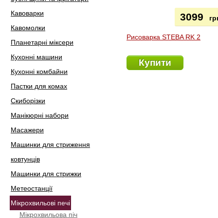
Кавоварки
3099
гр
Кавомолки
Рисоварка STEBA RK 2
Планетарні міксери
Кухонні машини
Купити
Кухонні комбайни
Пастки для комах
Скиборізки
Манікюрні набори
Масажери
Машинки для стриження
ковтунців
Машинки для стрижки
Метеостанції
Мікрохвильові печі
Мікрохвильова піч