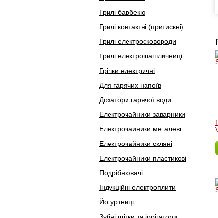
Грилі барбекю
Грилі контактні (притискні)
Грилі електросковороди
Грилі електрошашличниці
Грілки електричні
Для гарячих напоїв
Дозатори гарячої води
Електрочайники заварники
Електрочайники металеві
Електрочайники скляні
Електрочайники пластикові
Подрібнювачі
Індукційні електроплити
Йогуртниці
Зубні щітки та іррігатори