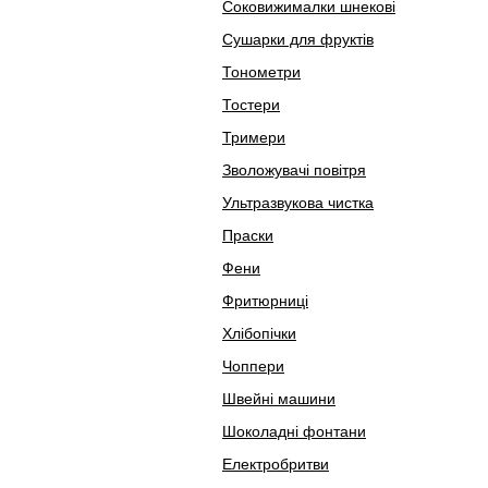
Соковижималки шнекові
Сушарки для фруктів
Тонометри
Тостери
Тримери
Зволожувачі повітря
Ультразвукова чистка
Праски
Фени
Фритюрниці
Хлібопічки
Чоппери
Швейні машини
Шоколадні фонтани
Електробритви