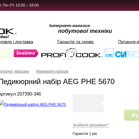
: Пн–Пт 10:00 – 18:00
Інтернет-магазин
побутової техніки
ойно!
упівля і доставка
Гарантія та сервіс
Питання-в
Інтернет-магазин
Манікюрні набори
Педикюрний набір AEG PHE 5670
Артикул 207390-346
Ку
Знайшли дешевше?
Гарантія 1 рік