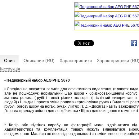
Опис
Описание (RU)
Характеристики
Характеристики (RU
Інструкція
•
Педикюрный набор AEG PHE 5670
• Спеціальне покриття валиків для ефективного видалення каллюса: вида
але не пошкоджує нормальний шар шкіри • бризкоозахищеним корпус (
змінних ролика (грубі і тонкі) різних кольорів (гігієнічний використання
людей) • Швидка і проста зміна роликів • ергономічна ручка • Видаляє і розг
грубу і рогову шкіру на ногах, руках, ліктях і т. д. • Досягає навіть важкодост
Головка приладу знімна для легкої чистки • Щітка для очищення в комплекті 
* Колір або відтінок виробу на фотографії може відрізнятися від 
Характеристики та комплектація товару можуть змінюватися виро
повідомлення. Магазин не несе відповідальності за зміни, внесені виробни