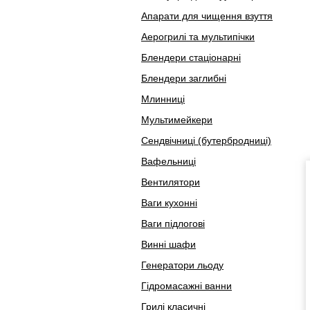
Апарати для чищення взуття
Аерогрилі та мультипічки
Блендери стаціонарні
Блендери заглибні
Млинниці
Мультимейкери
Сендвічниці (бутербродниці)
Вафельниці
Вентилятори
Ваги кухонні
Ваги підлогові
Винні шафи
Генератори льоду
Гідромасажні ванни
Грилі класичні