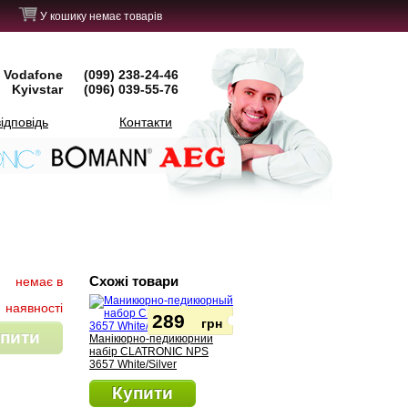
У кошику немає товарів
Vodafone
(099) 238-24-46
Kyivstar
(096) 039-55-76
ідповідь
Контакти
Схожі товари
немає в
наявності
289
грн
пити
Манікюрно-педикюрний
набір CLATRONIC NPS
3657 White/Silver
Купити