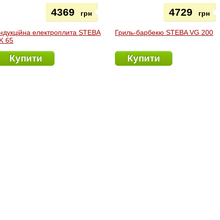
4369
4729
грн
грн
Індукційна електроплита STEBA
Гриль-барбекю STEBA VG 200
IK 65
Купити
Купити