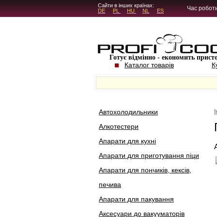
5.4.45
Сайти в інших країнах:
Час роботи
DE
PL
HU
NL
ES
Готує відмінно - економить прист
Каталог товарів
К
Автохолодильники
Алкотестери
Апарати для кухні
Апарати для приготування піци
Апарати для пончиків, кексів,
печива
Апарати для пакування
Аксесуари до вакууматорів