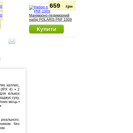
659
грн
Манікюрно-педикюрний
набір POLARIS PNF 1009
Купити
)
ляє каллюс,
IPX 4) • 2
 для кількох
ладжує суху,
упних місць •
•
реального.
бником без
ком.