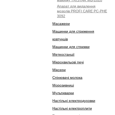
макіяжу TRISTAR MB-2020
Апарат для видалення
мозолів PROFI CARE PC-PHE
3092
Масажери
Машинки для стриження
ковтунців
Машинки для стрижки
Метеостанції
Мікрохвильові печі
Міксери
Спінювачі молока
Морозивниці
Мультиварки
Настільні електродуховки
Настільні електроплити