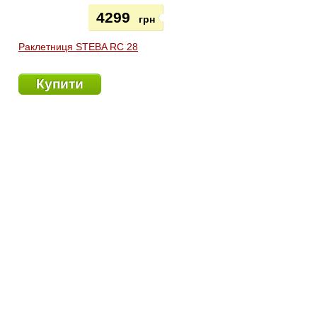
4299
грн
Раклетниця STEBA RC 28
Купити