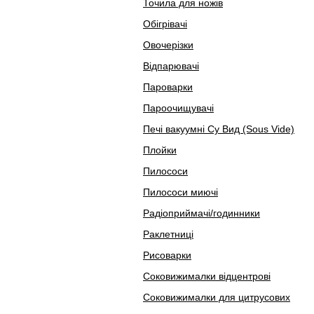
Точила для ножів
Обігрівачі
Овочерізки
Відпарювачі
Пароварки
Пароочищувачі
Печі вакуумні Су Вид (Sous Vide)
Плойки
Пилососи
Пилососи миючі
Радіоприймачі/годинники
Раклетниці
Рисоварки
Соковижималки відцентрові
Соковижималки для цитрусових