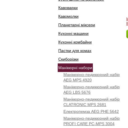
Кавоварки
Кавомолки
Планетарні міксери
Кухонні машини
Кухонні комбайни
Пастки для комах
Скиборізки
Манікюрні набори
Манікюрно-педикюрний набір
AEG MPS 4920
Манікюрно-педикюрний набір
AEG LBS 5676
Манікюрно-педикюрний набір
CLATRONIC MPS 2681
Електропемза AEG PHE 5642
Манікюрно-педикюрний набір
PROFI CARE PC-MPS 3004