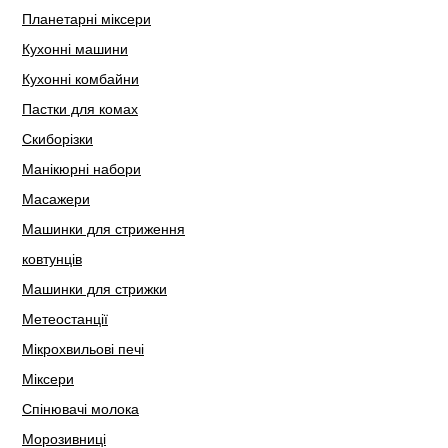
Планетарні міксери
Кухонні машини
Кухонні комбайни
Пастки для комах
Скиборізки
Манікюрні набори
Масажери
Машинки для стриження
ковтунців
Машинки для стрижки
Метеостанції
Мікрохвильові печі
Міксери
Спінювачі молока
Морозивниці