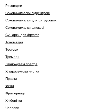
Рисоварки
Соковижималки відцентрові
Соковижималки для цитрусових
Соковижималки шнекові
Сушарки для фруктів
Тонометри
Тостери
Тримери
Зволожувачі повітря
Ультразвукова чистка
Праски
Фени
Фритюрниці
Хлібопічки
Чоппери