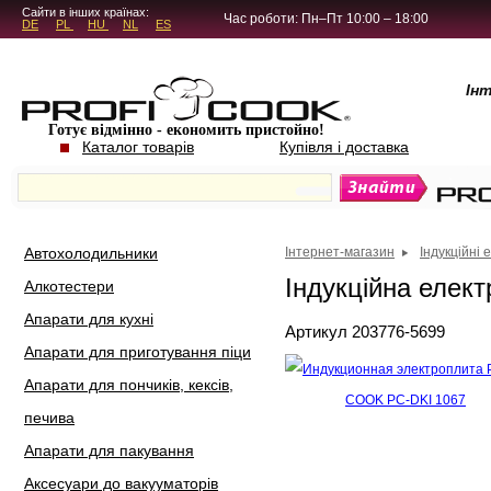
5.4.45
Сайти в інших країнах:
Час роботи: Пн–Пт 10:00 – 18:00
DE
PL
HU
NL
ES
Ін
Готує відмінно - економить пристойно!
Каталог товарів
Купівля і доставка
Автохолодильники
Інтернет-магазин
Індукційні
Індукційна еле
Алкотестери
Апарати для кухні
Артикул 203776-5699
Апарати для приготування піци
Апарати для пончиків, кексів,
печива
Апарати для пакування
Аксесуари до вакууматорів