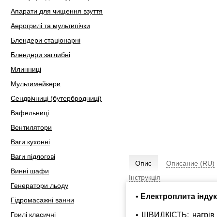
Апарати для чищення взуття
Аерогрилі та мультипічки
Блендери стаціонарні
Блендери заглибні
Млинниці
Мультимейкери
Сендвічниці (бутербродниці)
Вафельниці
Вентилятори
Ваги кухонні
Ваги підлогові
Опис
Описание (RU)
Винні шафи
Інструкція
Генератори льоду
•
Електроплита інду
Гідромасажні ванни
• ШВИДКІСТЬ: нагрів з
Грилі класичні