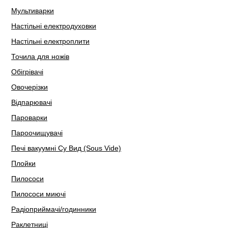
Мультиварки
Настільні електродуховки
Настільні електроплити
Точила для ножів
Обігрівачі
Овочерізки
Відпарювачі
Пароварки
Пароочищувачі
Печі вакуумні Су Вид (Sous Vide)
Плойки
Пилососи
Пилососи миючі
Радіоприймачі/годинники
Раклетниці