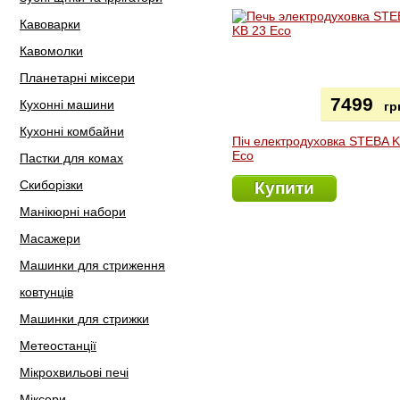
Кавоварки
Кавомолки
Планетарні міксери
7499
Кухонні машини
гр
Кухонні комбайни
Піч електродуховка STEBA 
Eco
Пастки для комах
Скиборізки
Купити
Манікюрні набори
Масажери
Машинки для стриження
ковтунців
Машинки для стрижки
Метеостанції
Мікрохвильові печі
Міксери