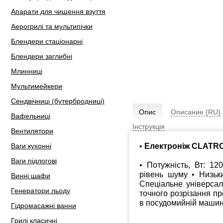
Апарати для чищення взуття
Аерогрилі та мультипічки
Блендери стаціонарні
Блендери заглибні
Млинниці
Мультимейкери
Сендвічниці (бутербродниці)
Опис
Описание (RU)
Вафельниці
Інструкція
Вентилятори
•
Електроніж CLATRO
Ваги кухонні
Ваги підлогові
• Потужність, Вт: 12
рівень шуму • Низьки
Винні шафи
Спеціальне універсал
Генератори льоду
точного розрізання пр
в посудомийній машині
Гідромасажні ванни
Грилі класичні