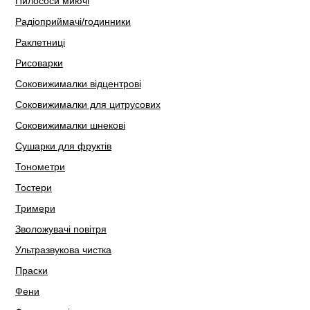
Пилососи миючі
Радіоприймачі/годинники
Раклетниці
Рисоварки
Соковижималки відцентрові
Соковижималки для цитрусових
Соковижималки шнекові
Сушарки для фруктів
Тонометри
Тостери
Тримери
Зволожувачі повітря
Ультразвукова чистка
Праски
Фени