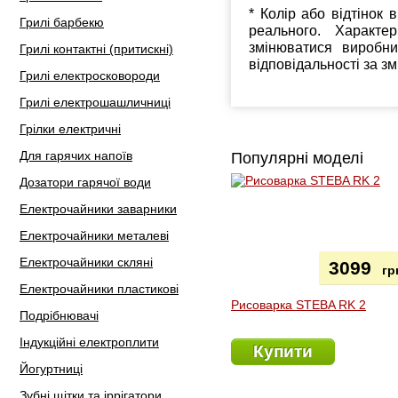
* Колір або відтінок 
Грилі барбекю
реального. Характе
змінюватися виробн
Грилі контактні (притискні)
відповідальності за з
Грилі електросковороди
Грилі електрошашличниці
Грілки електричні
Для гарячих напоїв
Популярні моделі
Дозатори гарячої води
Електрочайники заварники
Електрочайники металеві
Електрочайники скляні
3099
гр
Електрочайники пластикові
Рисоварка STEBA RK 2
Подрібнювачі
Індукційні електроплити
Купити
Йогуртниці
Зубні щітки та іррігатори