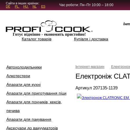
5.4.45
Сайти в інших країнах:
Час роботи: Пн–Пт 10:00 – 18:00
DE
PL
HU
NL
ES
Ін
Готує відмінно - економить пристойно!
Каталог товарів
Купівля і доставка
Автохолодильники
Інтернет-магазин
Електроно
Електроніж CLA
Алкотестери
Апарати для кухні
Артикул 207135-1139
Апарати для приготування піци
Апарати для пончиків, кексів,
печива
Апарати для пакування
Аксесуари до вакууматорів