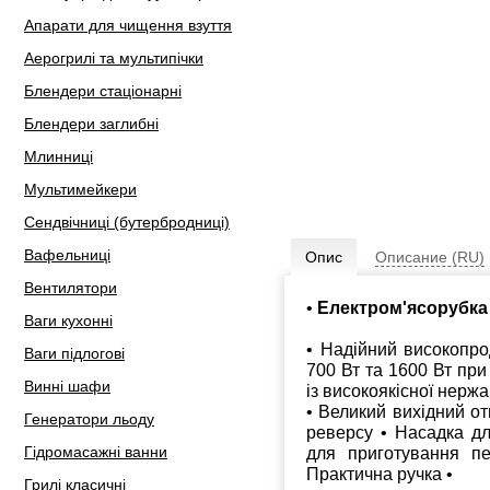
Апарати для чищення взуття
Аерогрилі та мультипічки
Блендери стаціонарні
Блендери заглибні
Млинниці
Мультимейкери
Сендвічниці (бутербродниці)
Вафельниці
Опис
Описание (RU)
Вентилятори
•
Електром'ясорубка
Ваги кухонні
• Надійний високопро
Ваги підлогові
700 Вт та 1600 Вт при
Винні шафи
із високоякісної нержа
• Великий вихідний от
Генератори льоду
реверсу • Насадка дл
Гідромасажні ванни
для приготування п
Практична ручка •
Грилі класичні