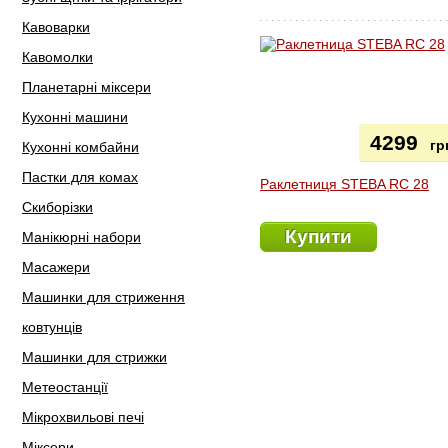
Кавоварки
Кавомолки
Планетарні міксери
Кухонні машини
4299
гр
Кухонні комбайни
Пастки для комах
Раклетниця STEBA RC 28
Скиборізки
Купити
Манікюрні набори
Масажери
Машинки для стриження
ковтунців
Машинки для стрижки
Метеостанції
Мікрохвильові печі
Міксери