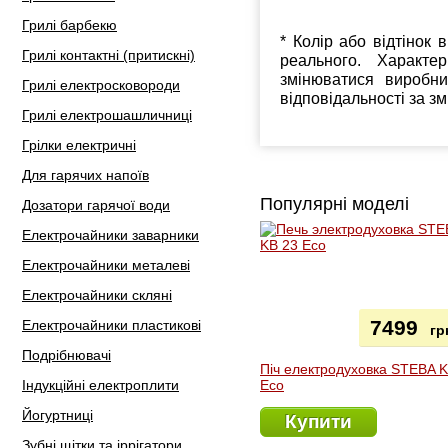
Грилі барбекю
* Колір або відтінок 
Грилі контактні (притискні)
реального. Характе
змінюватися виробн
Грилі електросковороди
відповідальності за з
Грилі електрошашличниці
Грілки електричні
Для гарячих напоїв
Популярні моделі
Дозатори гарячої води
Електрочайники заварники
Електрочайники металеві
Електрочайники скляні
7499
Електрочайники пластикові
гр
Подрібнювачі
Піч електродуховка STEBA 
Індукційні електроплити
Eco
Йогуртниці
Купити
Зубні щітки та іррігатори