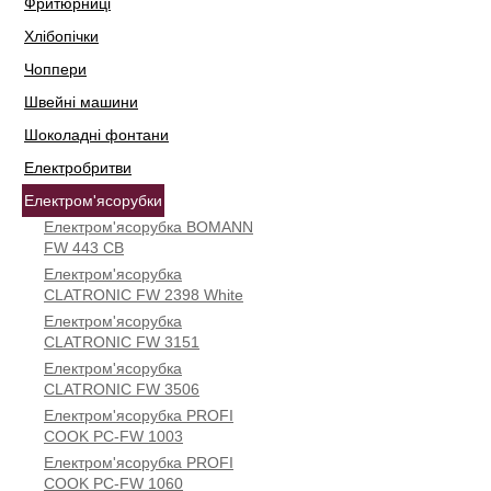
Фритюрниці
Хлібопічки
Чоппери
Швейні машини
Шоколадні фонтани
Електробритви
Електром'ясорубки
Електром'ясорубка BOMANN
FW 443 CB
Електром'ясорубка
CLATRONIC FW 2398 White
Електром'ясорубка
CLATRONIC FW 3151
Електром'ясорубка
CLATRONIC FW 3506
Електром'ясорубка PROFI
COOK PC-FW 1003
Електром'ясорубка PROFI
COOK PC-FW 1060