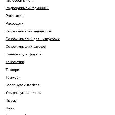
Пилососи миючі
Радіоприймачі/годинники
Раклетниці
Рисоварки
Соковижималки відцентрові
Соковижималки для цитрусових
Соковижималки шнекові
Сушарки для фруктів
Тонометри
Тостери
Тримери
Зволожувачі повітря
Ультразвукова чистка
Праски
Фени