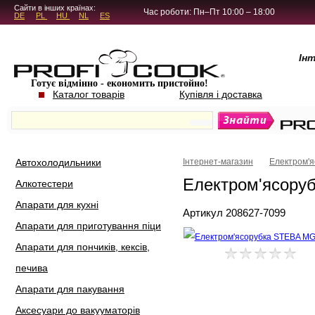
5.4.45
Сайти в інших країнах:
Час роботи: Пн–Пт 10:00 – 18:00
DE
PL
HU
NL
ES
Ін
Готує відмінно - економить пристойно!
Каталог товарів
Купівля і доставка
Автохолодильники
Інтернет-магазин
Електром'я
Електром'ясору
Алкотестери
Апарати для кухні
Артикул 208627-7099
Апарати для приготування піци
Апарати для пончиків, кексів,
печива
Апарати для пакування
Аксесуари до вакууматорів