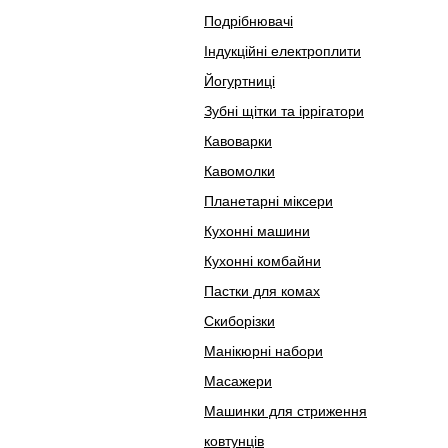
Подрібнювачі
Індукційні електроплити
Йогуртниці
Зубні щітки та іррігатори
Кавоварки
Кавомолки
Планетарні міксери
Кухонні машини
Кухонні комбайни
Пастки для комах
Скиборізки
Манікюрні набори
Масажери
Машинки для стриження
ковтунців