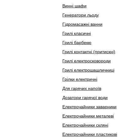
Винні шафи
Генератори льоду
Гідромасажні ванни
Грилі класичні
Грилі барбекю
Грилі контактні (притискні)
Грилі електросковороди
Грилі електрошашличниці
Грілки електричні
Для гарячих напоїв
Дозатори гарячої води
Електрочайники заварники
Електрочайники металеві
Електрочайники скляні
Електрочайники пластикові