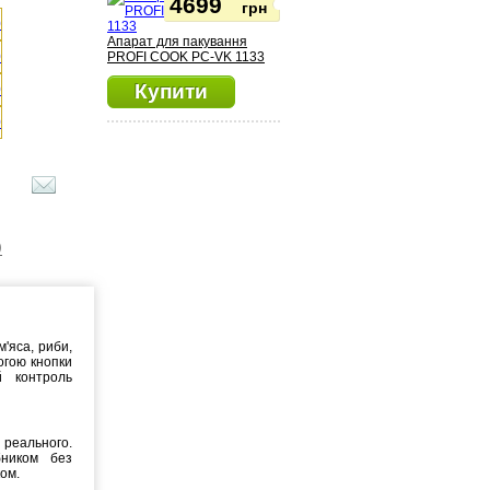
4699
грн
Апарат для пакування
PROFI COOK PC-VK 1133
Купити
)
'яса, риби,
огою кнопки
й контроль
реального.
бником без
ком.