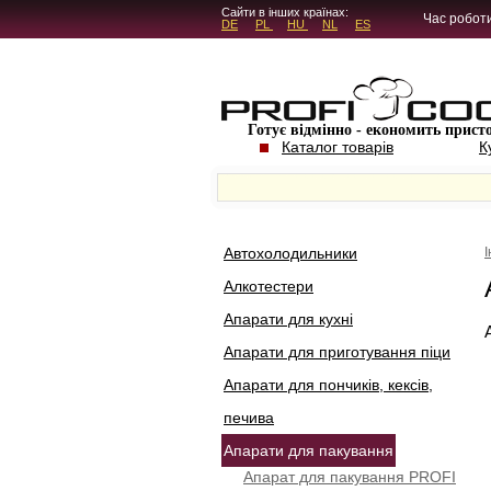
5.4.45
Сайти в інших країнах:
Час роботи
DE
PL
HU
NL
ES
Готує відмінно - економить прист
Каталог товарів
К
Автохолодильники
Алкотестери
Апарати для кухні
Апарати для приготування піци
Апарати для пончиків, кексів,
печива
Апарати для пакування
Апарат для пакування PROFI