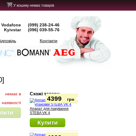
У кошику немає товарів
Vodafone
(099) 238-24-46
Kyivstar
(096) 039-55-76
ідповідь
Контакти
0]
Схожі товари
немає в
4399
грн
наявності
Апарат для пакування
пити
STEBA VK 4
Купити