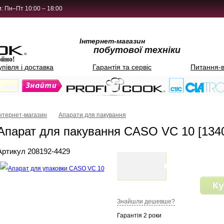
: Пн–Пт 10:00 – 18:00
Інтернет-магазин
побутової техніки
ойно!
упівля і доставка
Гарантія та сервіс
Питання-в
Інтернет-магазин
Апарати для пакування
Апарат для пакування CASO VC 10 [134
Артикул 208192-4429
Ку
Знайшли дешевше?
Гарантія 2 роки