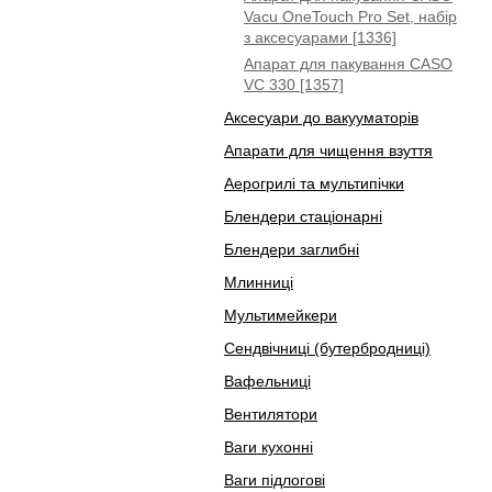
Vacu OneTouch Pro Set, набір
з аксесуарами [1336]
Апарат для пакування CASO
VC 330 [1357]
Аксесуари до вакууматорів
Апарати для чищення взуття
Аерогрилі та мультипічки
Блендери стаціонарні
Блендери заглибні
Млинниці
Мультимейкери
Сендвічниці (бутербродниці)
Вафельниці
Вентилятори
Ваги кухонні
Ваги підлогові