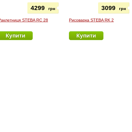
4299
3099
грн
грн
Раклетниця STEBA RC 28
Рисоварка STEBA RK 2
Купити
Купити