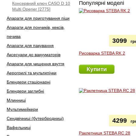
Популярні моделі
Консервний ключ CASO D 10
Multi Opener [2775]
Апарати для приготування піци
Апарати для пончиків, кексів,
печива
3099
гр
Апарати для пакування
Рисоварка STEBA RK 2
Аксесуари до вакууматорів
Апарати для чищення взуття
Купити
Аерогрилі та мультипічки
Блендери стаціонарні
Блендери заглибні
Млинниці
Мультимейкери
Сендвічниці (бутербродниці)
4299
гр
Вафельниці
Раклетниця STEBA RC 28