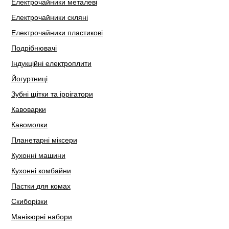
Електрочайники металеві
Електрочайники скляні
Електрочайники пластикові
Подрібнювачі
Індукційні електроплити
Йогуртниці
Зубні щітки та іррігатори
Кавоварки
Кавомолки
Планетарні міксери
Кухонні машини
Кухонні комбайни
Пастки для комах
Скиборізки
Манікюрні набори