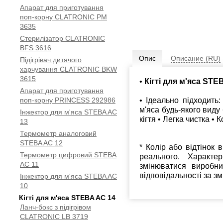
Апарат для приготування
поп-корну CLATRONIC PM
3635
Стерилізатор CLATRONIC
BFS 3616
Опис
Описание (RU)
Підігрівач дитячого
харчування CLATRONIC BKW
3615
•
Кігті для м'яса STE
Апарат для приготування
• Ідеально підходить
поп-корну PRINCESS 292986
м'яса будь-якого виду 
Інжектор для м'яса STEBA AC
кігтя • Легка чистка • К
13
Термометр аналоговий
STEBA AC 12
* Колір або відтінок 
Термометр цифровий STEBA
реального. Характе
AC 11
змінюватися виробн
відповідальності за з
Інжектор для м'яса STEBA AC
10
Кігті для м'яса STEBA AC 14
Ланч-бокс з підігрівом
CLATRONIC LB 3719