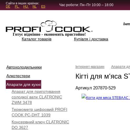
5.4.45
Сайти в інших країнах:
Час роботи: Пн–Пт 10:00 – 18:00
DE
PL
HU
NL
ES
Ін
Готує відмінно - економить пристойно!
Каталог товарів
Купівля і доставка
Автохолодильники
Інтернет-магазин
Апарати дл
Кігті для м'яса 
Алкотестери
Апарати для кухні
Артикул 207870-529
Апарат для приготування
солодкої вати CLATRONIC
ZWM 3478
Термометр цифровий PROFI
COOK PC-DHT 1039
Консервний ключ CLATRONIC
DO 3627