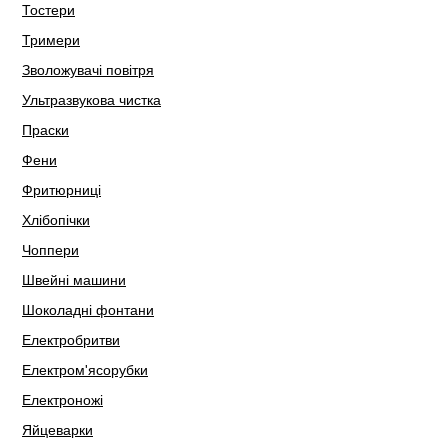
Тостери
Тримери
Зволожувачі повітря
Ультразвукова чистка
Праски
Фени
Фритюрниці
Хлібопічки
Чоппери
Швейні машини
Шоколадні фонтани
Електробритви
Електром'ясорубки
Електроножі
Яйцеварки