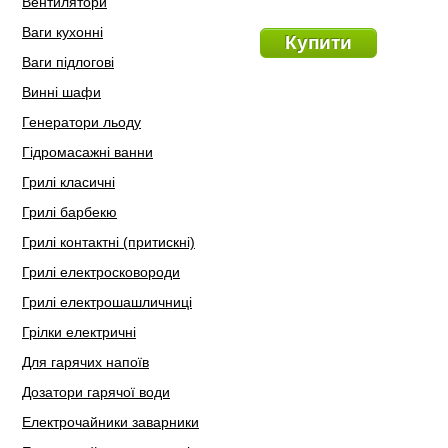
Вентилятори
Ваги кухонні
Купити
Ваги підлогові
Винні шафи
Генератори льоду
Гідромасажні ванни
Грилі класичні
Грилі барбекю
Грилі контактні (притискні)
Грилі електросковороди
Грилі електрошашличниці
Грілки електричні
Для гарячих напоїв
Дозатори гарячої води
Електрочайники заварники