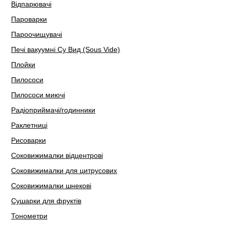
Відпарювачі
Пароварки
Пароочищувачі
Печі вакуумні Су Вид (Sous Vide)
Плойки
Пилососи
Пилососи миючі
Радіоприймачі/годинники
Раклетниці
Рисоварки
Соковижималки відцентрові
Соковижималки для цитрусових
Соковижималки шнекові
Сушарки для фруктів
Тонометри