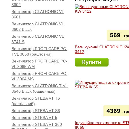
3602
Вентилятор CLATRONIC VL
3601
Вентилятор CLATRONIC VL
3602 Black
569
гр
Вентилятор CLATRONIC VL
3741 S
Ваги кухонні CLATRONIC K
Вентилятор PROFI CARE PC-
3412
TVL 3068 (баштовий)
Вентилятор PROFI CARE PC-
Купити
VL 3065 WM
Вентилятор PROFI CARE PC-
VL 3064 MS
Вентилятор CLATRONIC T-VL
3546 Black (башенный)
Вентилятор STEBA VT T6
(настільний)
4369
Вентилятор STEBA VT S6
гр
Вентилятор STEBA VT 5
Індукційна електроплита S
Вентилятор STEBA VT 360
IK 65