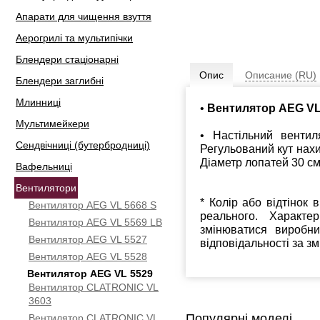
Апарати для чищення взуття
Аерогрилі та мультипічки
Блендери стаціонарні
Опис
Описание (RU)
Блендери заглибні
Млинниці
•
Вентилятор AEG VL
Мультимейкери
• Настільний вентил
Сендвічниці (бутербродниці)
Регульований кут нахи
Діаметр лопатей 30 см.
Вафельниці
Вентилятори
* Колір або відтінок 
Вентилятор AEG VL 5668 S
реального. Характе
Вентилятор AEG VL 5569 LB
змінюватися виробн
Вентилятор AEG VL 5527
відповідальності за з
Вентилятор AEG VL 5528
Вентилятор AEG VL 5529
Вентилятор CLATRONIC VL
3603
Популярні моделі
Вентилятор CLATRONIC VL