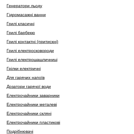
Генератори льоду
Гідромасажні ванни
Грилі класичні
Грилі барбекю
Грилі контактні (притискні)
Грилі електросковороди
Грилі електрошашличниці
Грілки електричні
Для гарячих напоїв
Дозатори гарячої води
Електрочайники заварники
Електрочайники металеві
Електрочайники скляні
Електрочайники пластикові
Подрібнювачі