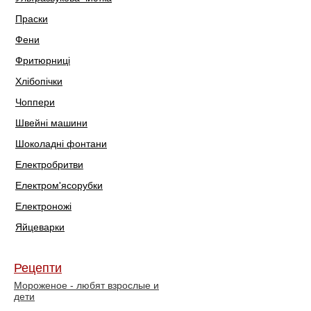
Праски
Фени
Фритюрниці
Хлібопічки
Чоппери
Швейні машини
Шоколадні фонтани
Електробритви
Електром'ясорубки
Електроножі
Яйцеварки
Рецепти
Мороженое - любят взрослые и
дети