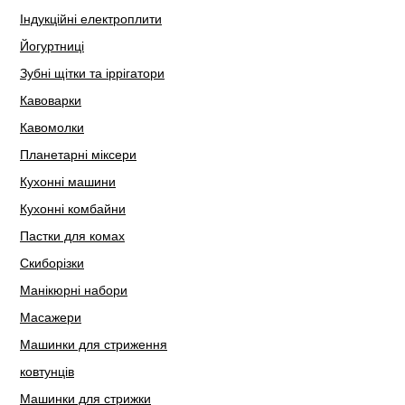
Індукційні електроплити
Йогуртниці
Зубні щітки та іррігатори
Кавоварки
Кавомолки
Планетарні міксери
Кухонні машини
Кухонні комбайни
Пастки для комах
Скиборізки
Манікюрні набори
Масажери
Машинки для стриження
ковтунців
Машинки для стрижки