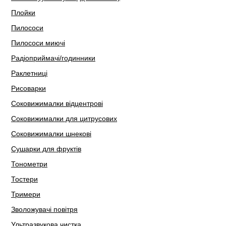
Плойки
Пилососи
Пилососи миючі
Радіоприймачі/годинники
Раклетниці
Рисоварки
Соковижималки відцентрові
Соковижималки для цитрусових
Соковижималки шнекові
Сушарки для фруктів
Тонометри
Тостери
Тримери
Зволожувачі повітря
Ультразвукова чистка