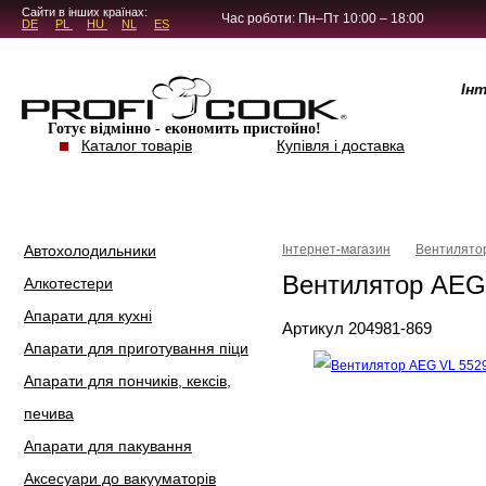
5.4.45
Сайти в інших країнах:
Час роботи: Пн–Пт 10:00 – 18:00
DE
PL
HU
NL
ES
Ін
Готує відмінно - економить пристойно!
Каталог товарів
Купівля і доставка
Автохолодильники
Інтернет-магазин
Вентилято
Вентилятор AEG
Алкотестери
Апарати для кухні
Артикул 204981-869
Апарати для приготування піци
Апарати для пончиків, кексів,
печива
Апарати для пакування
Аксесуари до вакууматорів