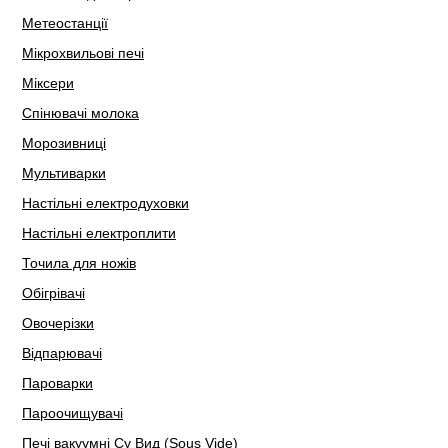
Метеостанції
Мікрохвильові печі
Міксери
Спінювачі молока
Морозивниці
Мультиварки
Настільні електродуховки
Настільні електроплити
Точила для ножів
Обігрівачі
Овочерізки
Відпарювачі
Пароварки
Пароочищувачі
Печі вакуумні Су Вид (Sous Vide)