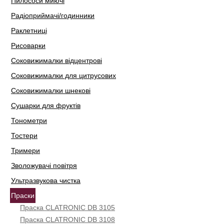
Пилососи миючі
Радіоприймачі/годинники
Раклетниці
Рисоварки
Соковижималки відцентрові
Соковижималки для цитрусових
Соковижималки шнекові
Сушарки для фруктів
Тонометри
Тостери
Тримери
Зволожувачі повітря
Ультразвукова чистка
Праски
Праска CLATRONIC DB 3105
Праска CLATRONIC DB 3108