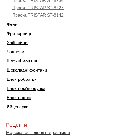
Праска TRISTAR ST-8234
Праска TRISTAR ST-8227
Праска TRISTAR ST-8142
Фени
Фритюрниці
Хлібопічки
Чоппери
Швейні машини
Шоколадні фонтани
Електробритви
Електром'ясорубки
Електроножі
Яйцеварки
Рецепти
Мороженое - любят взрослые и