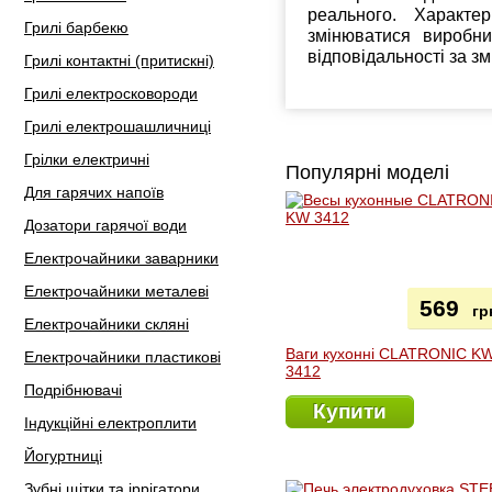
реального. Характе
Грилі барбекю
змінюватися виробн
відповідальності за з
Грилі контактні (притискні)
Грилі електросковороди
Грилі електрошашличниці
Грілки електричні
Популярні моделі
Для гарячих напоїв
Дозатори гарячої води
Електрочайники заварники
Електрочайники металеві
569
гр
Електрочайники скляні
Ваги кухонні CLATRONIC K
Електрочайники пластикові
3412
Подрібнювачі
Купити
Індукційні електроплити
Йогуртниці
Зубні щітки та іррігатори