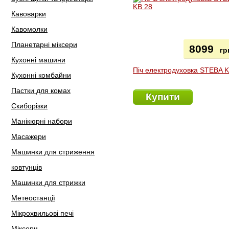
Кавоварки
Кавомолки
Планетарні міксери
8099
гр
Кухонні машини
Піч електродуховка STEBA 
Кухонні комбайни
Пастки для комах
Купити
Скиборізки
Манікюрні набори
Масажери
Машинки для стриження
ковтунців
Машинки для стрижки
Метеостанції
Мікрохвильові печі
Міксери