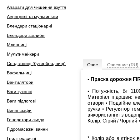
Апарати для чищення взуття
Аерогрилі та мультипічки
Блендери стаціонарні
Блендери заглибні
Млинниці
Мультимейкери
Сендвічниці (бутербродниці)
Опис
Описание (RU)
Вафельниці
•
Праска дорожня FIR
Вентилятори
• Потужність, Вт 11
Ваги кухонні
Матеріал підошви: н
Ваги підлогові
отвори • Подвійне ел
ручка • Регулятор те
Винні шафи
використання з водоп
Генератори льоду
Колір: Сірий / Чорний 
Гідромасажні ванни
* Колір або відтінок 
Грилі класичні