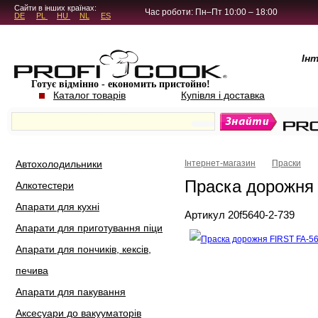
5.4.45
Сайти в інших країнах:
Час роботи: Пн–Пт 10:00 – 18:00
DE
PL
HU
NL
ES
Ін
Готує відмінно - економить пристойно!
Каталог товарів
Купівля і доставка
Автохолодильники
Інтернет-магазин
Праски
Праска дорожня
Алкотестери
Апарати для кухні
Артикул 20f5640-2-739
Апарати для приготування піци
Апарати для пончиків, кексів,
печива
Апарати для пакування
Аксесуари до вакууматорів