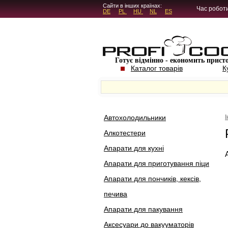
5.4.45
Сайти в інших країнах:
Час роботи
DE
PL
HU
NL
ES
Готує відмінно - економить прист
Каталог товарів
К
Автохолодильники
Алкотестери
Апарати для кухні
Апарати для приготування піци
Апарати для пончиків, кексів,
печива
Апарати для пакування
Аксесуари до вакууматорів