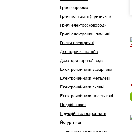
Грилі барбекю
Грилі контактні (притискні)
Грилі електросковороди
Грилі електрошашличниці
Грілки електричні
Для гарячих напоїв
Дозатори гарячої води
Електрочайники заварники
Електрочайники металеві
Електрочайники скляні
Електрочайники пластикові
Подрібнювачі
Індукційні електроплити
Йогуртниці
Зубні щітки та іррігатори