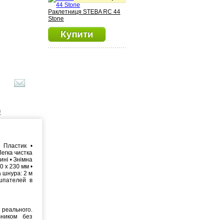
Раклетниця STEBA RC 44
Stone
Купити
)
: Пластик •
Легка чистка
ині • Знімна
0 x 230 мм •
а шнура: 2 м
 шпателей в
реального.
бником без