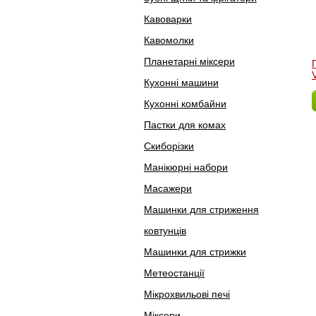
Кавоварки
Кавомолки
Планетарні міксери
Кухонні машини
Кухонні комбайни
Пастки для комах
Скиборізки
Манікюрні набори
Масажери
Машинки для стриження
ковтунців
Машинки для стрижки
Метеостанції
Мікрохвильові печі
Міксери