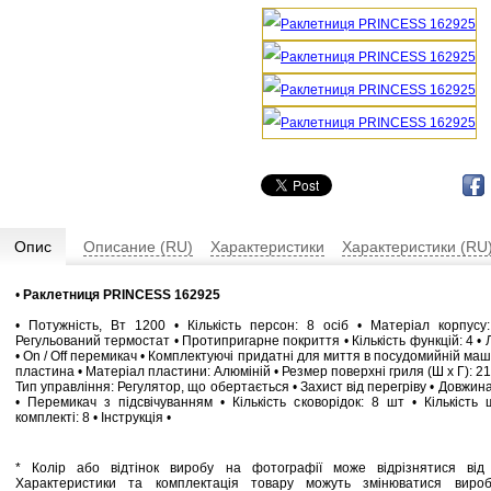
Опис
Описание (RU)
Характеристики
Характеристики (RU
•
Раклетниця PRINCESS 162925
• Потужність, Вт 1200 • Кількість персон: 8 осіб • Матеріал корпусу
Регульований термостат • Протипригарне покриття • Кількість функцій: 4 • 
• On / Off перемикач • Комплектуючі придатні для миття в посудомийній маш
пластина • Матеріал пластини: Алюміній • Резмер поверхні гриля (Ш х Г): 21
Тип управління: Регулятор, що обертається • Захист від перегріву • Довжин
• Перемикач з підсвічуванням • Кількість сковорідок: 8 шт • Кількість
комплекті: 8 • Інструкція •
* Колір або відтінок виробу на фотографії може відрізнятися від 
Характеристики та комплектація товару можуть змінюватися виро