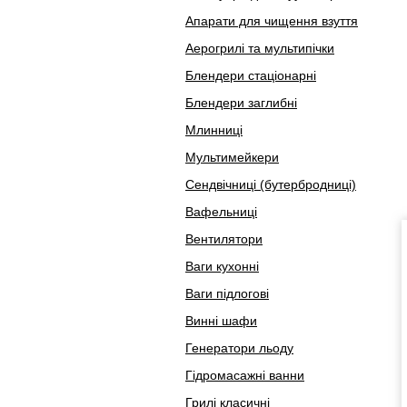
Апарати для чищення взуття
Аерогрилі та мультипічки
Блендери стаціонарні
Блендери заглибні
Млинниці
Мультимейкери
Сендвічниці (бутербродниці)
Вафельниці
Вентилятори
Ваги кухонні
Ваги підлогові
Винні шафи
Генератори льоду
Гідромасажні ванни
Грилі класичні