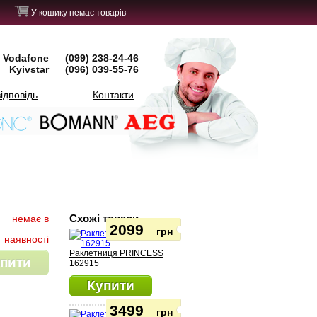
У кошику немає товарів
Vodafone
(099) 238-24-46
Kyivstar
(096) 039-55-76
ідповідь
Контакти
Схожі товари
немає в
2099
грн
наявності
Раклетниця PRINCESS
пити
162915
Купити
3499
грн