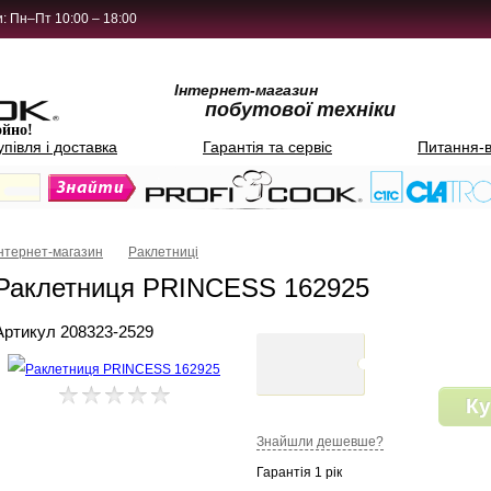
: Пн–Пт 10:00 – 18:00
Інтернет-магазин
побутової техніки
ойно!
упівля і доставка
Гарантія та сервіс
Питання-в
Інтернет-магазин
Раклетниці
Раклетниця PRINCESS 162925
Артикул 208323-2529
Ку
Знайшли дешевше?
Гарантія 1 рік