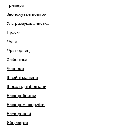
Тримери
Зволожувачі повітря
Ультразвукова чистка
Праски
Фени
Фритюрниці
Хлібопічки
Чоппери
Швейні машини
Шоколадні фонтани
Електробритви
Електром'ясорубки
Електроножі
Яйцеварки