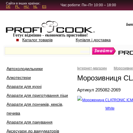
5.4.45
Сайти в інших країнах:
Час роботи: Пн–Пт 10:00 – 18:00
DE
PL
HU
NL
ES
Ін
Готує відмінно - економить пристойно!
Каталог товарів
Купівля і доставка
Автохолодильники
Інтернет-магазин
Морозивни
Морозивниця CL
Алкотестери
Апарати для кухні
Артикул 205082-2069
Апарати для приготування піци
Апарати для пончиків, кексів,
печива
Апарати для пакування
Аксесуари до вакууматорів