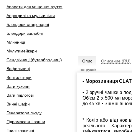
Апарати для чищення взуття
Аерогрилі та мультипічки
Блендери стаціонарні
Блендери заглибні
Млинниці
Мультимейкери
Сендвічниці (бутербродниці)
Опис
Описание (RU)
Вафельниці
Інструкція
Вентилятори
•
Морозивниця CLATR
Ваги кухонні
• 2 зручні чашки з по
Ваги підлогові
Об'єм 2 х 500 мл мор
до 45 хв • Знімні віно
Винні шафи
Генератори льоду
* Колір або відтінок 
Гідромасажні ванни
реального. Характе
Грилі класичні
змінюватися виробн