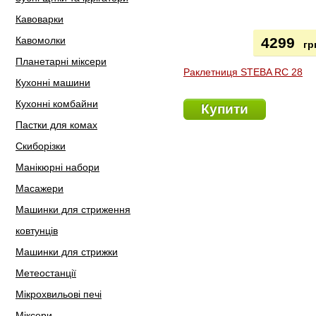
Кавоварки
Кавомолки
4299
гр
Планетарні міксери
Раклетниця STEBA RC 28
Кухонні машини
Кухонні комбайни
Купити
Пастки для комах
Скиборізки
Манікюрні набори
Масажери
Машинки для стриження
ковтунців
Машинки для стрижки
Метеостанції
Мікрохвильові печі
Міксери