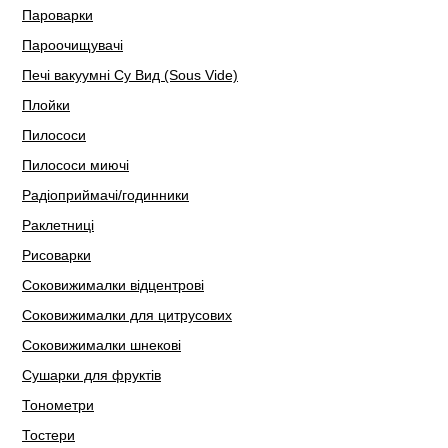
Пароварки
Пароочищувачі
Печі вакуумні Су Вид (Sous Vide)
Плойки
Пилососи
Пилососи миючі
Радіоприймачі/годинники
Раклетниці
Рисоварки
Соковижималки відцентрові
Соковижималки для цитрусових
Соковижималки шнекові
Сушарки для фруктів
Тонометри
Тостери