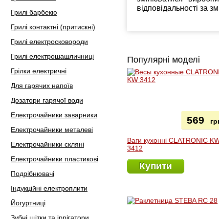
відповідальності за з
Грилі барбекю
Грилі контактні (притискні)
Грилі електросковороди
Грилі електрошашличниці
Популярні моделі
Грілки електричні
Для гарячих напоїв
Дозатори гарячої води
Електрочайники заварники
569
гр
Електрочайники металеві
Ваги кухонні CLATRONIC K
Електрочайники скляні
3412
Електрочайники пластикові
Купити
Подрібнювачі
Індукційні електроплити
Йогуртниці
Зубні щітки та іррігатори