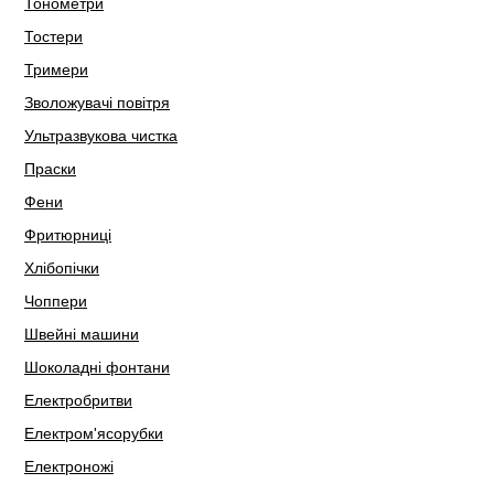
Тонометри
Тостери
Тримери
Зволожувачі повітря
Ультразвукова чистка
Праски
Фени
Фритюрниці
Хлібопічки
Чоппери
Швейні машини
Шоколадні фонтани
Електробритви
Електром'ясорубки
Електроножі