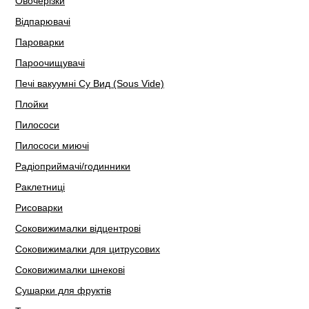
Овочерізки
Відпарювачі
Пароварки
Пароочищувачі
Печі вакуумні Су Вид (Sous Vide)
Плойки
Пилососи
Пилососи миючі
Радіоприймачі/годинники
Раклетниці
Рисоварки
Соковижималки відцентрові
Соковижималки для цитрусових
Соковижималки шнекові
Сушарки для фруктів