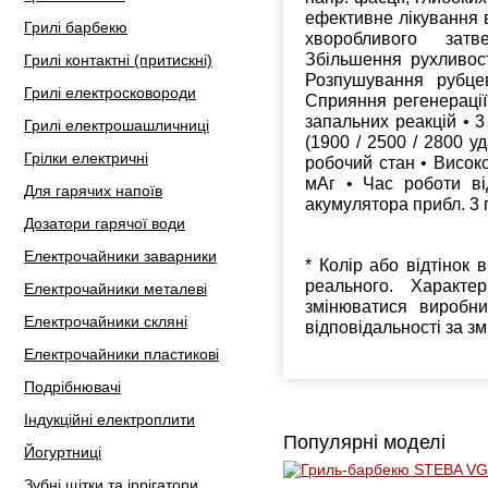
ефективне лікування в
Грилі барбекю
хворобливого затв
Збільшення рухливост
Грилі контактні (притискні)
Розпушування рубцев
Грилі електросковороди
Сприяння регенерації
запальних реакцій • 3
Грилі електрошашличниці
(1900 / 2500 / 2800 уд
Грілки електричні
робочий стан • Висок
мАг • Час роботи ві
Для гарячих напоїв
акумулятора прибл. 3 
Дозатори гарячої води
Електрочайники заварники
* Колір або відтінок 
реального. Характе
Електрочайники металеві
змінюватися виробн
Електрочайники скляні
відповідальності за з
Електрочайники пластикові
Подрібнювачі
Індукційні електроплити
Популярні моделі
Йогуртниці
Зубні щітки та іррігатори