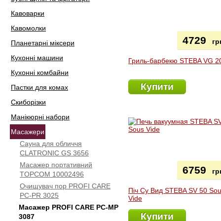
Кавоварки
Кавомолки
4729
гр
Планетарні міксери
Кухонні машини
Гриль-барбекю STEBA VG 2
Кухонні комбайни
Купити
Пастки для комах
Скиборізки
Манікюрні набори
Масажери
Сауна для обличчя
CLATRONIC GS 3656
Масажер портативний
6759
гр
TOPCOM 10002496
Очищувач пор PROFI CARE
Піч Су Вид STEBA SV 50 So
PC-PR 3025
Vide
Масажер PROFI CARE PC-MP
Купити
3087