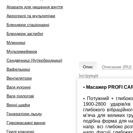
Апарати для чищення взуття
Аерогрилі та мультипічки
Блендери стаціонарні
Блендери заглибні
Млинниці
Мультимейкери
Сендвічниці (бутербродниці)
Опис
Описание (RU)
Вафельниці
Інструкція
Вентилятори
•
Масажер PROFI CA
Ваги кухонні
Ваги підлогові
• Потужний + глибок
1900-2800 ударів/х
Винні шафи
глибокого вібраційно
Генератори льоду
м’яча для великих гру
подібна форма для на
Гідромасажні ванни
напр. всі глибоко ро
Грилі класичні
напр. фасції, глибоких