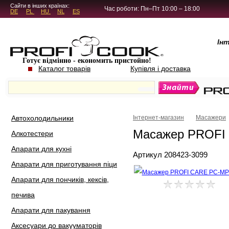
5.4.45
Сайти в інших країнах:
Час роботи: Пн–Пт 10:00 – 18:00
DE
PL
HU
NL
ES
Ін
Готує відмінно - економить пристойно!
Каталог товарів
Купівля і доставка
Автохолодильники
Інтернет-магазин
Масажери
Масажер PROFI
Алкотестери
Апарати для кухні
Артикул 208423-3099
Апарати для приготування піци
Апарати для пончиків, кексів,
печива
Апарати для пакування
Аксесуари до вакууматорів