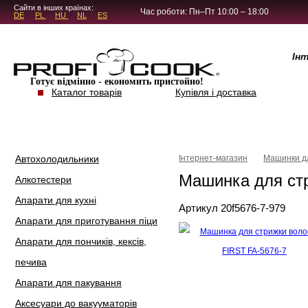
5.4.45
Сайти в інших країнах:
Час роботи: Пн–Пт 10:00 – 18:00
DE
PL
HU
NL
ES
Ін
Готує відмінно - економить пристойно!
Каталог товарів
Купівля і доставка
Автохолодильники
Інтернет-магазин
Машинки д
Машинка для стр
Алкотестери
Апарати для кухні
Артикул 20f5676-7-979
Апарати для приготування піци
Апарати для пончиків, кексів,
печива
Апарати для пакування
Аксесуари до вакууматорів