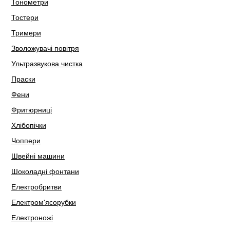
Тонометри
Тостери
Тримери
Зволожувачі повітря
Ультразвукова чистка
Праски
Фени
Фритюрниці
Хлібопічки
Чоппери
Швейні машини
Шоколадні фонтани
Електробритви
Електром'ясорубки
Електроножі