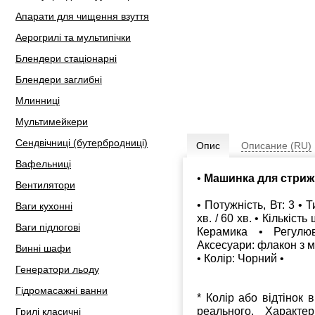
Апарати для чищення взуття
Аерогрилі та мультипічки
Блендери стаціонарні
Блендери заглибні
Млинниці
Мультимейкери
Сендвічниці (бутербродниці)
Опис
Описание (RU)
Вафельниці
•
Машинка для стрижк
Вентилятори
• Потужність, Вт: 3 • 
Ваги кухонні
хв. / 60 хв. • Кількіс
Ваги підлогові
Керамика • Регулю
Аксесуари: флакон з м
Винні шафи
• Колір: Чорний •
Генератори льоду
Гідромасажні ванни
* Колір або відтінок 
реального. Характе
Грилі класичні