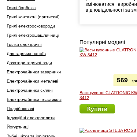
змінюватися виробн
Грилі барбекю
відповідальності за з
Грилі контактні (притискні)
Грилі електросковороди
Грилі електрошашличниці
Популярні моделі
Грілки електричні
Для гарячих напоїв
Дозатори гарячої води
Електрочайники заварники
569
гр
Електрочайники металеві
Електрочайники скляні
Ваги кухонні CLATRONIC K
3412
Електрочайники пластикові
Купити
Подрібнювачі
Індукційні електроплити
Йогуртниці
Зубні щітки та іррігатори