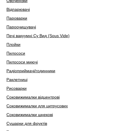
Овочерізки
Відпарювачі
Пароварки
Пароочищувачі
Печі вакуумні Су Вид (Sous Vide)
Плойки
Пилососи
Пилососи миючі
Радіоприймачі/годинники
Раклетниці
Рисоварки
Соковижималки відцентрові
Соковижималки для цитрусових
Соковижималки шнекові
Сушарки для фруктів