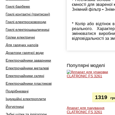
ємності для звареної к
Грилі барбекю
Знімний фільтр • Знім
Грилі контактні (притискні)
Грилі електросковороди
* Колір або відтінок 
реального. Характе
Грилі електрошашличниці
змінюватися виробн
Грілки електричні
відповідальності за з
Для гарячих напоїв
Дозатори гарячої води
Електрочайники заварники
Популярні моделі
Електрочайники металеві
Електрочайники скляні
Електрочайники пластикові
Подрібнювачі
1319
гр
Індукційні електроплити
Йогуртниці
Апарат для пакування
CLATRONIC FS 3261
Зубні щітки та іррігатори