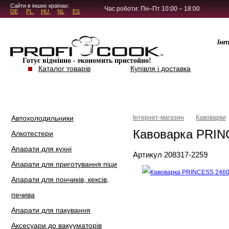
5.4.45
Сайти в інших країнах:
Час роботи: Пн–Пт 10:00 – 18:00
DE
PL
HU
NL
ES
Ін
Готує відмінно - економить пристойно!
Каталог товарів
Купівля і доставка
Автохолодильники
Інтернет-магазин
Кавоварки
Кавоварка PRIN
Алкотестери
Апарати для кухні
Артикул 208317-2259
Апарати для приготування піци
Апарати для пончиків, кексів,
печива
Апарати для пакування
Аксесуари до вакууматорів