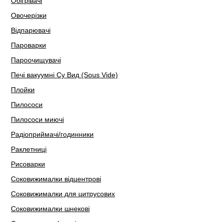
Обігрівачі
Овочерізки
Відпарювачі
Пароварки
Пароочищувачі
Печі вакуумні Су Вид (Sous Vide)
Плойки
Пилососи
Пилососи миючі
Радіоприймачі/годинники
Раклетниці
Рисоварки
Соковижималки відцентрові
Соковижималки для цитрусових
Соковижималки шнекові