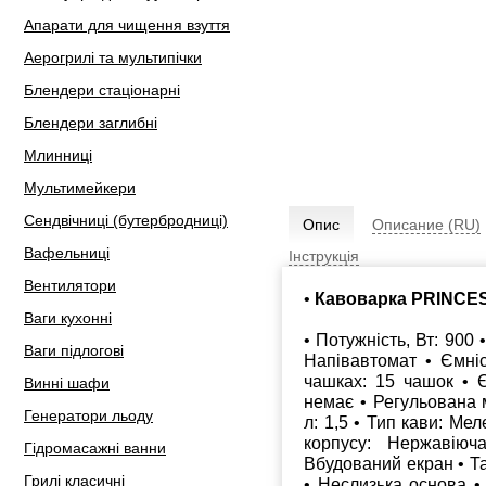
Апарати для чищення взуття
Аерогрилі та мультипічки
Блендери стаціонарні
Блендери заглибні
Млинниці
Мультимейкери
Сендвічниці (бутербродниці)
Опис
Описание (RU)
Вафельниці
Інструкція
Вентилятори
•
Кавоварка PRINCES
Ваги кухонні
• Потужність, Вт: 900
Ваги підлогові
Напівавтомат • Ємніс
чашках: 15 чашок • Є
Винні шафи
немає • Регульована м
Генератори льоду
л: 1,5 • Тип кави: Ме
корпусу: Нержавіюч
Гідромасажні ванни
Вбудований екран • Та
Грилі класичні
• Неслизька основа •