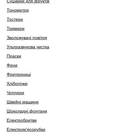
Сушарки для фруктів
Тонометри
Тостери
Тримери
Зволожувачі повітря
Ультразвукова чистка
Праски
Фени
Фритюрниці
Хлібопічки
Чоппери
Швейні машини
Шоколадні фонтани
Електробритви
Електром'ясорубки