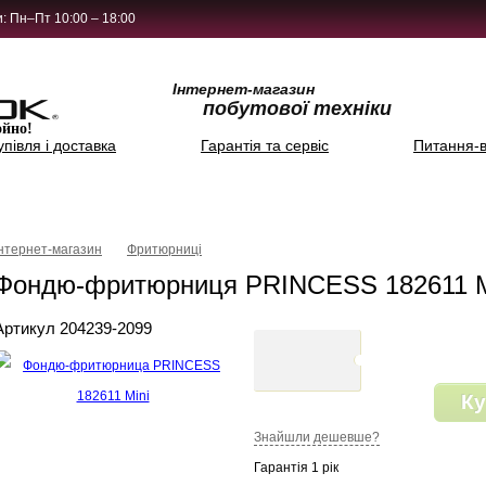
: Пн–Пт 10:00 – 18:00
Інтернет-магазин
побутової техніки
ойно!
упівля і доставка
Гарантія та сервіс
Питання-в
Інтернет-магазин
Фритюрниці
Фондю-фритюрниця PRINCESS 182611 M
Артикул 204239-2099
Ку
Знайшли дешевше?
Гарантія 1 рік