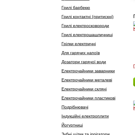
Грилі барбекю
Грилі контактні (притискні)
Грилі електросковороди
Грилі електрошашличниці
Грілки електричні
Для гарячих напоїв
Дозатори гарячої води
Електрочайники заварники
Електрочайники металеві
Електрочайники скляні
Електрочайники пластикові
Подрібнювачі
Індукційні електроплити
Йогуртниці
Зубні щітки та іррігатори