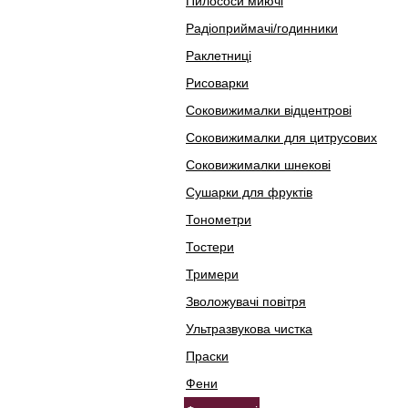
Пилососи миючі
Радіоприймачі/годинники
Раклетниці
Рисоварки
Соковижималки відцентрові
Соковижималки для цитрусових
Соковижималки шнекові
Сушарки для фруктів
Тонометри
Тостери
Тримери
Зволожувачі повітря
Ультразвукова чистка
Праски
Фени