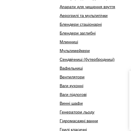
Апарати для чищення взуття
Аерогрилі та мультипічки
Блендери стаціонарні
Блендери заглибні
Млинниці
Мультимейкери
Сендвічниці (бутербродниці)
Вафельниці
Вентилятори
Ваги кухонні
Ваги підлогові
Винні шафи
Генератори льоду
Гідромасажні ванни
Грилі класичні