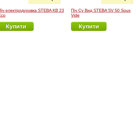
Піч електродуховка STEBA KB 23
Піч Су Вид STEBA SV 50 Sous
Eco
Vide
Купити
Купити