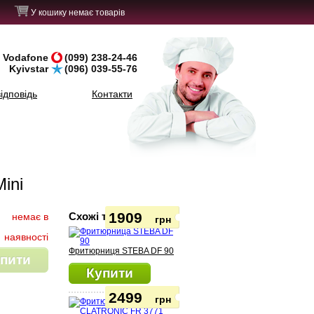
У кошику немає товарів
Vodafone
(099) 238-24-46
Kyivstar
(096) 039-55-76
ідповідь
Контакти
ini
1909
Схожі товари
немає в
грн
наявності
Фритюрниця STEBA DF 90
пити
Купити
2499
грн