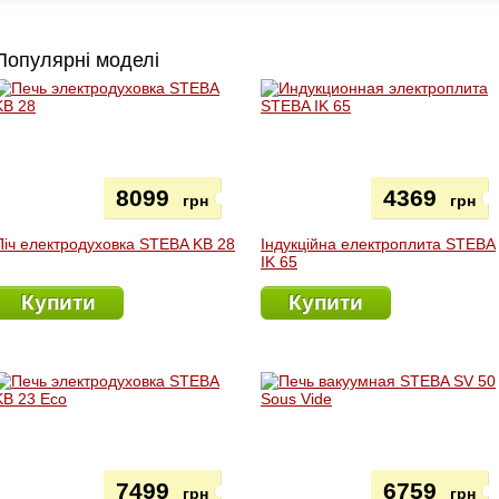
Популярні моделі
8099
4369
грн
грн
Піч електродуховка STEBA KB 28
Індукційна електроплита STEBA
IK 65
Купити
Купити
7499
6759
грн
грн