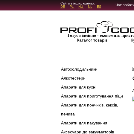
5.4.45
Сайти в інших країнах:
Час роботи
DE
PL
HU
NL
ES
Готує відмінно - економить прист
Каталог товарів
К
Автохолодильники
Алкотестери
Апарати для кухні
Апарати для приготування піци
Апарати для пончиків, кексів,
печива
Апарати для пакування
Аксесуари до вакууматорів