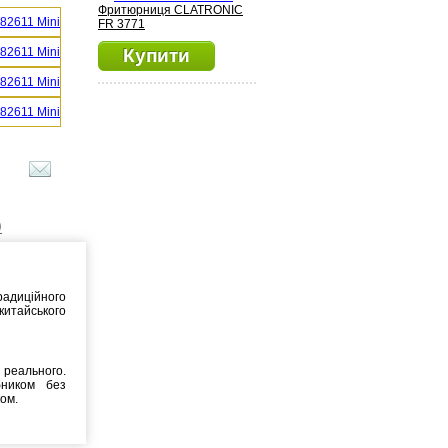
Фритюрниця CLATRONIC
FR 3771
Купити
)
радиційного
китайського
реального.
бником без
ком.