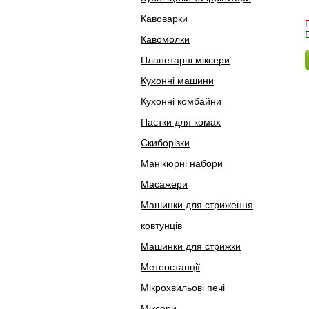
Кавоварки
Кавомолки
Планетарні міксери
Кухонні машини
Кухонні комбайни
Пастки для комах
Скиборізки
Манікюрні набори
Масажери
Машинки для стриження
ковтунців
Машинки для стрижки
Метеостанції
Мікрохвильові печі
Міксери