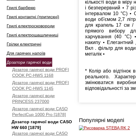
кількості води в міру 
і безперервний • 7 рі
Грилі барбекю
інтервалом 10 °С) • 
Грилі контактні (притискні)
води об'ємом 2,7 літ
для крапель 17 см / 
Грилі електросковороди
прямого вибору дл
Грилі електрошашличниці
харчування (40 °С) 
накипу • Елегантний 
Грілки електричні
Вкл . фільтр для води
Для гарячих напоїв
металік •
Дозатори гарячої води
Дозатор гарячої води PROFI
* Колір або відтінок 
COOK PC-HWS 1168
реального. Характе
змінюватися виробн
Дозатор гарячої води PROFI
відповідальності за з
COOK PC-HWS 1145
Дозатор гарячої води
PRINCESS 237000
Дозатор гарячої води CASO
PerfectCup 1000 Pro [1878]
Популярні моделі
Дозатор гарячої води CASO
HW 660 [1879]
Дозатор гарячої води CASO