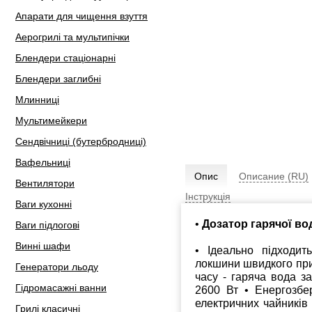
Апарати для чищення взуття
Аерогрилі та мультипічки
Блендери стаціонарні
Блендери заглибні
Млинниці
Мультимейкери
Сендвічниці (бутербродниці)
Вафельниці
Опис
Описание (RU)
Вентилятори
Інструкція
Ваги кухонні
•
Дозатор гарячої в
Ваги підлогові
Винні шафи
• Ідеально підходит
локшини швидкого при
Генератори льоду
часу - гаряча вода за
Гідромасажні ванни
2600 Вт • Енергозбе
електричних чайників
Грилі класичні