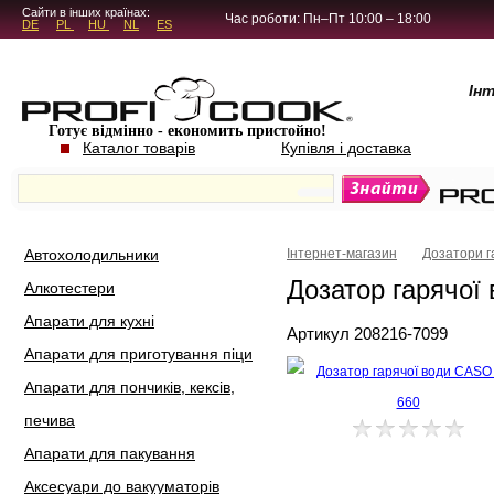
5.4.45
Сайти в інших країнах:
Час роботи: Пн–Пт 10:00 – 18:00
DE
PL
HU
NL
ES
Ін
Готує відмінно - економить пристойно!
Каталог товарів
Купівля і доставка
Автохолодильники
Інтернет-магазин
Дозатори г
Дозатор гарячої
Алкотестери
Апарати для кухні
Артикул 208216-7099
Апарати для приготування піци
Апарати для пончиків, кексів,
печива
Апарати для пакування
Аксесуари до вакууматорів