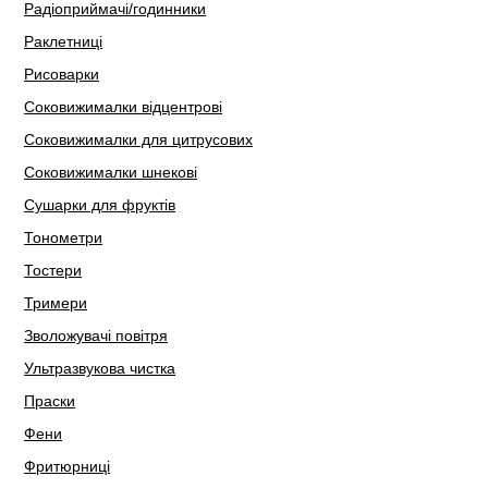
Радіоприймачі/годинники
Раклетниці
Рисоварки
Соковижималки відцентрові
Соковижималки для цитрусових
Соковижималки шнекові
Сушарки для фруктів
Тонометри
Тостери
Тримери
Зволожувачі повітря
Ультразвукова чистка
Праски
Фени
Фритюрниці