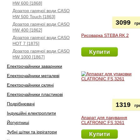
HW 600 [1868]
Дозатор гарячої води CASO
HW 500 Touch [1863]
3099
гр
Дозатор гарячої води CASO
HW 400 [1862]
Рисоварка STEBA RK 2
Дозатор гарячої води CASO
HOT 7 [1875]
Дозатор гарячої води CASO
Купити
HW 1000 [1867]
Електрочайники заварники
Електрочайники металеві
Електрочайники скляні
Електрочайники пластикові
1319
Подрібнювачі
гр
Індукційні електроплити
Апарат для пакування
Йогуртниці
CLATRONIC FS 3261
Зубні щітки та іррігатори
Купити