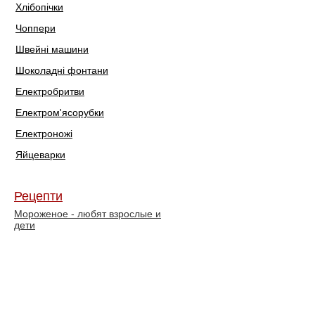
Хлібопічки
Чоппери
Швейні машини
Шоколадні фонтани
Електробритви
Електром'ясорубки
Електроножі
Яйцеварки
Рецепти
Мороженое - любят взрослые и
дети