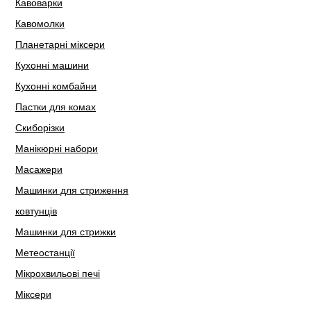
Кавоварки
Кавомолки
Планетарні міксери
Кухонні машини
Кухонні комбайни
Пастки для комах
Скиборізки
Манікюрні набори
Масажери
Машинки для стриження
ковтунців
Машинки для стрижки
Метеостанції
Мікрохвильові печі
Міксери