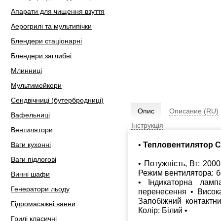
Апарати для чищення взуття
Аерогрилі та мультипічки
Блендери стаціонарні
Блендери заглибні
Млинниці
Мультимейкери
Сендвічниці (бутербродниці)
Опис
Описание (RU)
Вафельниці
Інструкція
Вентилятори
•
Тепловентилятор 
Ваги кухонні
Ваги підлогові
• Потужність, Вт: 200
Режим вентилятора: б
Винні шафи
• Індикаторна лам
Генератори льоду
перенесення • Висока
Запобіжний контактн
Гідромасажні ванни
Колір: Білий •
Грилі класичні