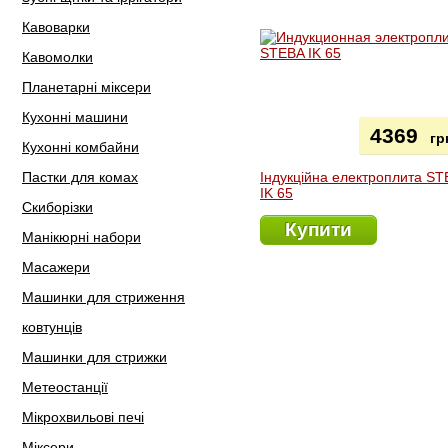
Кавоварки
Кавомолки
Планетарні міксери
Кухонні машини
4369
гр
Кухонні комбайни
Пастки для комах
Індукційна електроплита S
IK 65
Скиборізки
Купити
Манікюрні набори
Масажери
Машинки для стриження
ковтунців
Машинки для стрижки
Метеостанції
Мікрохвильові печі
Міксери