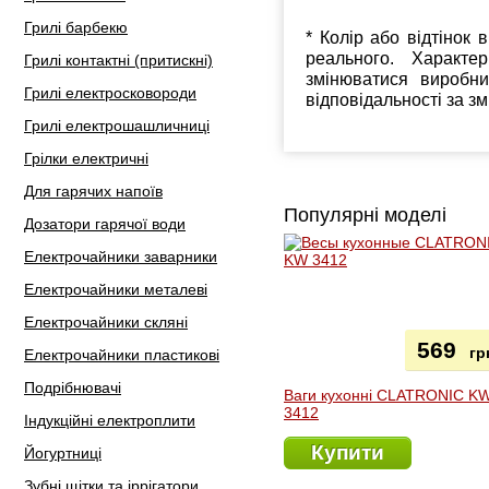
Грилі барбекю
* Колір або відтінок 
реального. Характе
Грилі контактні (притискні)
змінюватися виробн
Грилі електросковороди
відповідальності за з
Грилі електрошашличниці
Грілки електричні
Для гарячих напоїв
Популярні моделі
Дозатори гарячої води
Електрочайники заварники
Електрочайники металеві
Електрочайники скляні
569
гр
Електрочайники пластикові
Подрібнювачі
Ваги кухонні CLATRONIC K
3412
Індукційні електроплити
Купити
Йогуртниці
Зубні щітки та іррігатори