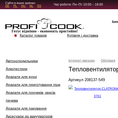
5.4.45
Сайти в інших країнах:
Час роботи: Пн–Пт 10:00 – 18:00
DE
PL
HU
NL
ES
Ін
Готує відмінно - економить пристойно!
Каталог товарів
Купівля і доставка
Автохолодильники
Інтернет-магазин
Обігрівачі
Тепловентилято
Алкотестери
Апарати для кухні
Артикул 208137-549
Апарати для приготування піци
Апарати для пончиків, кексів,
печива
Апарати для пакування
Аксесуари до вакууматорів