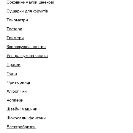
Соковижималки шнекові
Сушарки для фруктів
Тонометри
Тостери
Тримери
Зволожувачі повітря
Ультразвукова чистка
Праски
Фени
Фритюрниці
Хлібопічки
Чоппери
Швейні машини
Шоколадні фонтани
Електробритви