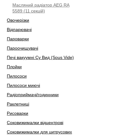
Масляний радіатор AEG RA
5589 (11 секцій)
Овочерізки
Відпарювачі
Пароварки
Пароочищувачі
Печі вакуумні Су Вид (Sous Vide)
Плойки
Пилососи
Пилососи миючі
Радіоприймачі/годинники
Раклетниці
Рисоварки
Соковижималки відцентрові
Соковижималки для цитрусових