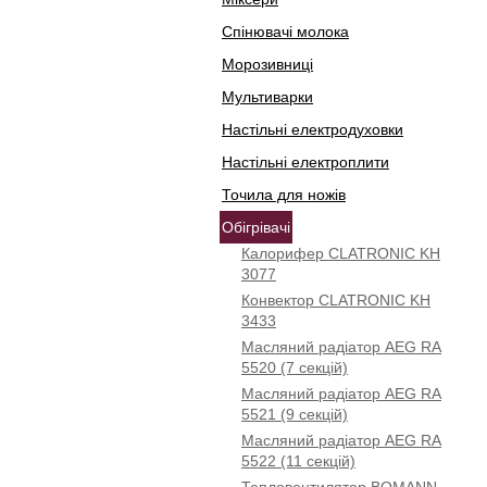
Спінювачі молока
Морозивниці
Мультиварки
Настільні електродуховки
Настільні електроплити
Точила для ножів
Обігрівачі
Калорифер CLATRONIC KH
3077
Конвектор CLATRONIC KH
3433
Масляний радіатор AEG RA
5520 (7 секцій)
Масляний радіатор AEG RA
5521 (9 секцій)
Масляний радіатор AEG RA
5522 (11 секцій)