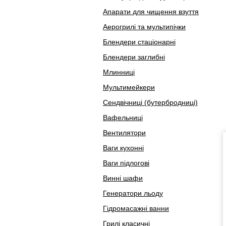
Апарати для чищення взуття
Аерогрилі та мультипічки
Блендери стаціонарні
Блендери заглибні
Млинниці
Мультимейкери
Сендвічниці (бутербродниці)
Вафельниці
Вентилятори
Ваги кухонні
Ваги підлогові
Винні шафи
Генератори льоду
Гідромасажні ванни
Грилі класичні