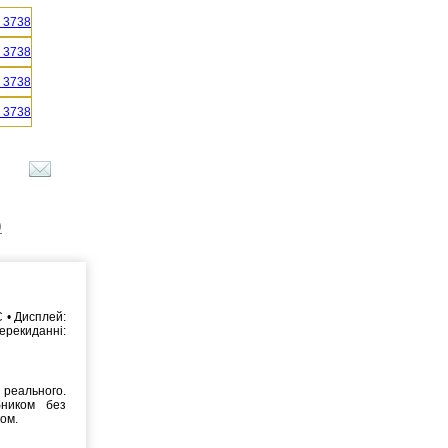
)
C • Дисплей:
ерекиданні:
реального.
бником без
ком.