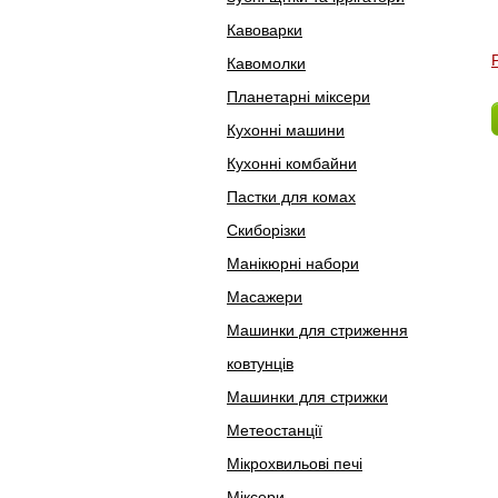
Кавоварки
Кавомолки
Планетарні міксери
Кухонні машини
Кухонні комбайни
Пастки для комах
Скиборізки
Манікюрні набори
Масажери
Машинки для стриження
ковтунців
Машинки для стрижки
Метеостанції
Мікрохвильові печі
Міксери