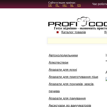
5.4.45
Сайти в інших країнах:
Час роботи
DE
PL
HU
NL
ES
Готує відмінно - економить прист
Каталог товарів
К
Автохолодильники
Алкотестери
Апарати для кухні
Апарати для приготування піци
Апарати для пончиків, кексів,
печива
Апарати для пакування
Аксесуари до вакууматорів