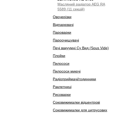
Масляний радіатор AEG RA
5589 (11 секцій)
Овочерізки
Відпарювачі
Пароварки
Пароочищувачі
Печі вакуумні Су Вид (Sous Vide)
Плойки
Пилососи
Пилососи миючі
Радіоприймачі/годинники
Раклетниці
Рисоварки
Соковижималки відцентрові
Соковижималки для цитрусових