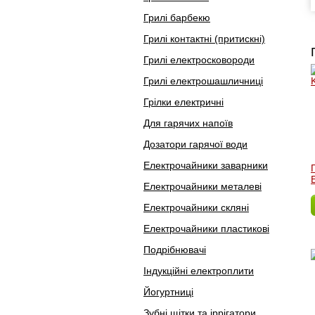
Грилі барбекю
Грилі контактні (притискні)
Грилі електросковороди
Грилі електрошашличниці
Грілки електричні
Для гарячих напоїв
Дозатори гарячої води
Електрочайники заварники
Електрочайники металеві
Електрочайники скляні
Електрочайники пластикові
Подрібнювачі
Індукційні електроплити
Йогуртниці
Зубні щітки та іррігатори