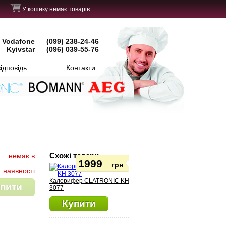
У кошику немає товарів
Vodafone
(099) 238-24-46
Kyivstar
(096) 039-55-76
ідповідь
Контакти
Схожі товари
немає в
1999
грн
наявності
Калорифер CLATRONIC KH
пити
3077
Купити