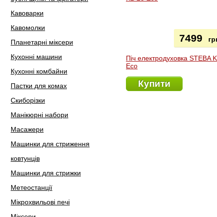
Кавоварки
Кавомолки
7499
гр
Планетарні міксери
Кухонні машини
Піч електродуховка STEBA 
Eco
Кухонні комбайни
Купити
Пастки для комах
Скиборізки
Манікюрні набори
Масажери
Машинки для стриження
ковтунців
Машинки для стрижки
Метеостанції
Мікрохвильові печі
Міксери