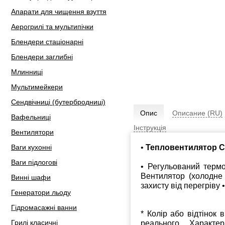
Апарати для чищення взуття
Аерогрилі та мультипічки
Блендери стаціонарні
Блендери заглибні
Млинниці
Мультимейкери
Сендвічниці (бутербродниці)
Опис
Описание (RU)
Вафельниці
Інструкція
Вентилятори
•
Тепловентилятор 
Ваги кухонні
Ваги підлогові
• Регульований термо
Вентилятор (холодне 
Винні шафи
захисту від перегріву 
Генератори льоду
Гідромасажні ванни
* Колір або відтінок 
Грилі класичні
реального. Характе