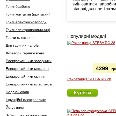
змінюватися виробн
Грилі барбекю
відповідальності за з
Грилі контактні (притискні)
Грилі електросковороди
Грилі електрошашличниці
Популярні моделі
Грілки електричні
Для гарячих напоїв
Дозатори гарячої води
Електрочайники заварники
4299
Електрочайники металеві
гр
Електрочайники скляні
Раклетниця STEBA RC 28
Електрочайники пластикові
Подрібнювачі
Купити
Індукційні електроплити
Йогуртниці
Зубні щітки та іррігатори