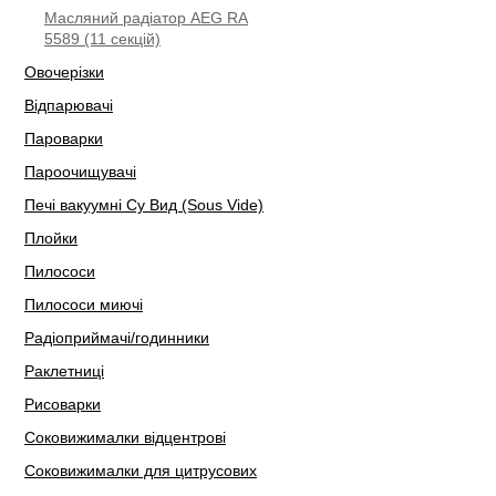
Масляний радіатор AEG RA
5589 (11 секцій)
Овочерізки
Відпарювачі
Пароварки
Пароочищувачі
Печі вакуумні Су Вид (Sous Vide)
Плойки
Пилососи
Пилососи миючі
Радіоприймачі/годинники
Раклетниці
Рисоварки
Соковижималки відцентрові
Соковижималки для цитрусових