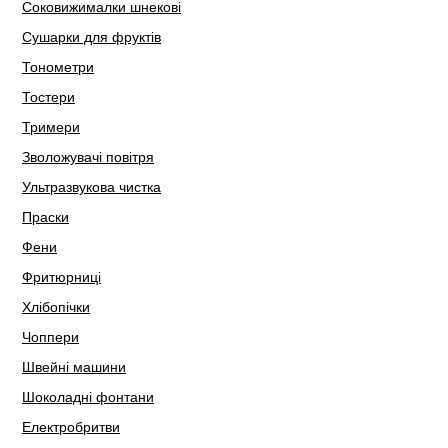
Соковижималки шнекові
Сушарки для фруктів
Тонометри
Тостери
Тримери
Зволожувачі повітря
Ультразвукова чистка
Праски
Фени
Фритюрниці
Хлібопічки
Чоппери
Швейні машини
Шоколадні фонтани
Електробритви