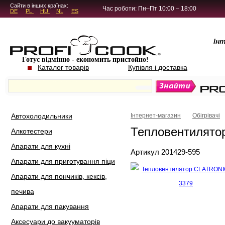
5.4.45
Сайти в інших країнах:
Час роботи: Пн–Пт 10:00 – 18:00
DE
PL
HU
NL
ES
Ін
Готує відмінно - економить пристойно!
Каталог товарів
Купівля і доставка
Автохолодильники
Інтернет-магазин
Обігрівачі
Тепловентилято
Алкотестери
Апарати для кухні
Артикул 201429-595
Апарати для приготування піци
Апарати для пончиків, кексів,
печива
Апарати для пакування
Аксесуари до вакууматорів