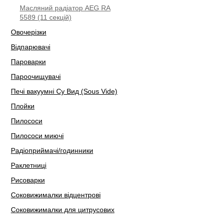
Масляний радіатор AEG RA
5589 (11 секцій)
Овочерізки
Відпарювачі
Пароварки
Пароочищувачі
Печі вакуумні Су Вид (Sous Vide)
Плойки
Пилососи
Пилососи миючі
Радіоприймачі/годинники
Раклетниці
Рисоварки
Соковижималки відцентрові
Соковижималки для цитрусових