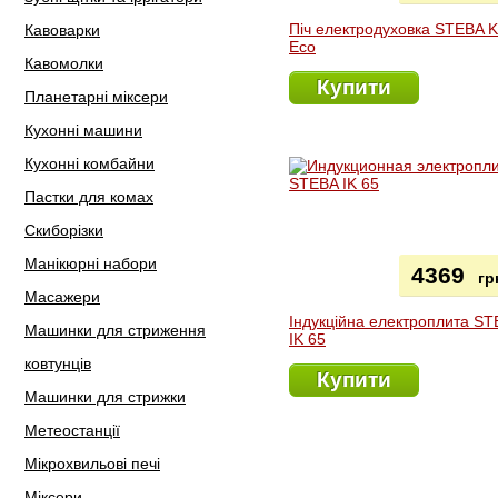
Піч електродуховка STEBA 
Кавоварки
Eco
Кавомолки
Купити
Планетарні міксери
Кухонні машини
Кухонні комбайни
Пастки для комах
Скиборізки
Манікюрні набори
4369
гр
Масажери
Індукційна електроплита S
Машинки для стриження
IK 65
ковтунців
Купити
Машинки для стрижки
Метеостанції
Мікрохвильові печі
Міксери