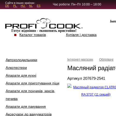
5.4.45
Сайти в інших країнах:
Час роботи: Пн–Пт 10:00 – 18:00
DE
PL
HU
NL
ES
Ін
Готує відмінно - економить пристойно!
Каталог товарів
Купівля і доставка
Автохолодильники
Інтернет-магазин
Обігрівачі
Масляний радіат
Алкотестери
Апарати для кухні
Артикул 207679-2541
Апарати для приготування піци
Апарати для пончиків, кексів,
печива
Апарати для пакування
Аксесуари до вакууматорів