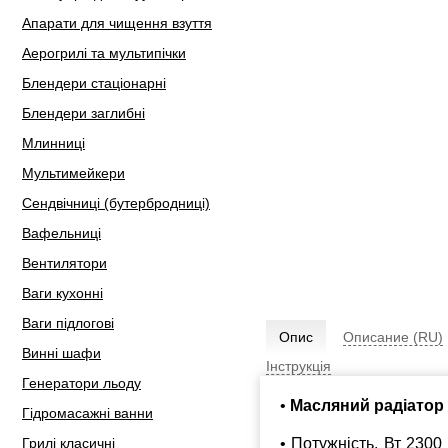
Апарати для чищення взуття
Аерогрилі та мультипічки
Блендери стаціонарні
Блендери заглибні
Млинниці
Мультимейкери
Сендвічниці (бутербродниці)
Вафельниці
Вентилятори
Ваги кухонні
Ваги підлогові
Опис
Описание (RU)
Винні шафи
Інструкція
Генератори льоду
•
Масляний радіатор 
Гідромасажні ванни
• Потужність, Вт 2300
Грилі класичні