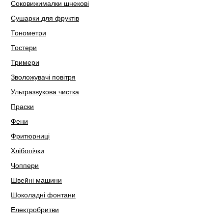
Соковижималки шнекові
Сушарки для фруктів
Тонометри
Тостери
Тримери
Зволожувачі повітря
Ультразвукова чистка
Праски
Фени
Фритюрниці
Хлібопічки
Чоппери
Швейні машини
Шоколадні фонтани
Електробритви