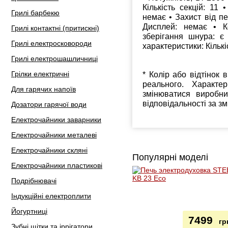
Кількість секцій: 11
Грилі барбекю
немає • Захист від пе
Дисплей: немає • К
Грилі контактні (притискні)
зберігання шнура: є
Грилі електросковороди
характеристики: Кількі
Грилі електрошашличниці
Грілки електричні
* Колір або відтінок 
реального. Характе
Для гарячих напоїв
змінюватися виробн
відповідальності за з
Дозатори гарячої води
Електрочайники заварники
Електрочайники металеві
Електрочайники скляні
Популярні моделі
Електрочайники пластикові
Подрібнювачі
Індукційні електроплити
Йогуртниці
7499
гр
Зубні щітки та іррігатори